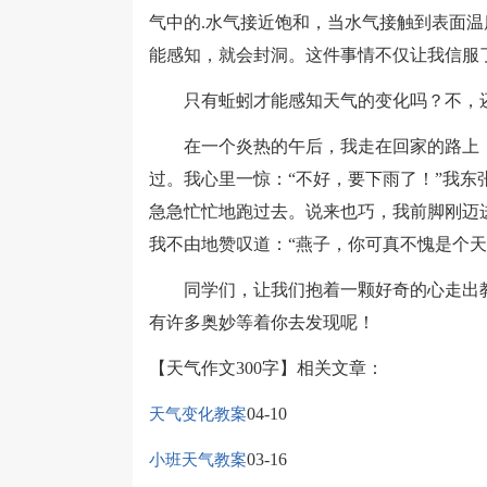
气中的.水气接近饱和，当水气接触到表面
能感知，就会封洞。这件事情不仅让我信服
只有蚯蚓才能感知天气的变化吗？不，还
在一个炎热的午后，我走在回家的路上，
过。我心里一惊：“不好，要下雨了！”我东
急急忙忙地跑过去。说来也巧，我前脚刚迈
我不由地赞叹道：“燕子，你可真不愧是个天
同学们，让我们抱着一颗好奇的心走出教
有许多奥妙等着你去发现呢！
【天气作文300字】相关文章：
04-10
天气变化教案
03-16
小班天气教案