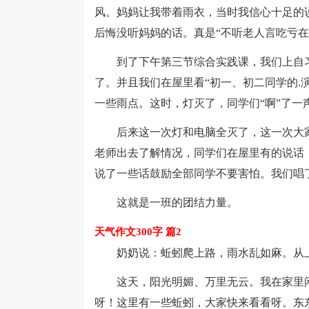
风。妈妈让我带着雨衣，当时我信心十足的说
后悔没听妈妈的话。真是“不听老人言吃亏在
到了下午第三节综合实践课，我们上自习
了。并且我们在屋里看“初一、初二同学的.
一些雨点。这时，灯灭了，同学们“啊”了一
后来这一次灯和电脑全灭了，这一次大家害
老师出去了解情况，同学们在屋里有的说话
说了一些话鼓励全部同学不要害怕。我们唱
这就是一班的团结力量。
天气作文300字 篇2
奶奶说：蚯蚓爬上路，雨水乱如麻。从上
这天，阳光明媚、万里无云。我在家里闲
呀！这里有一些蚯蚓，大家快来看看呀。东