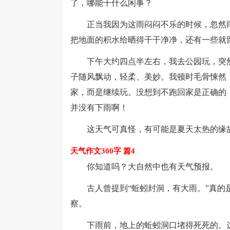
了，哪能干什么闲事？
正当我因为这雨闷闷不乐的时候，忽然雨
把地面的积水给晒得干干净净，还有一些就
下午大约四点半左右，我去公园玩，突然
子随风飘动，轻柔、美妙。我顿时毛骨悚然
家，而是继续玩。没想到不跑回家是正确的
并没有下雨啊！
这天气可真怪，有可能是夏天太热的缘
天气作文300字 篇4
你知道吗？大自然中也有天气预报。
古人曾提到“蚯蚓封洞，有大雨。”真的是
察。
下雨前，地上的蚯蚓洞口堵得死死的。这