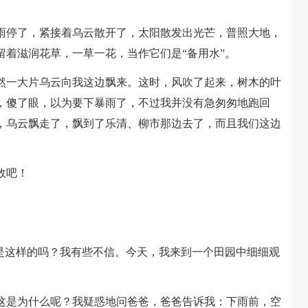
停了，紧接着乌云散开了，太阳散发出光芒，普照大地，
留着滋润花草，一草一花，当作它们是“备用水”。
一大片乌云向我这边飘来。这时，风吹了起来，树木的叶
，傻了眼，以为要下暴雨了，不过我并没有急匆匆地跑回
，乌云飘走了，飘到了乐清、柳市那边去了，而且我们这边
故吧！
这样的吗？我有些不信。今天，我来到一个田园中细细观
是为什么呢？我疑惑地问爸爸，爸爸告诉我：下雨前，空