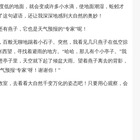
温度低的地面，就会变成许多小水滴，使地面潮湿，蚯蚓才
了这句谚语，还让我深深地感到大自然的奥妙！
有燕子，它也是天气预报的“专家”呢！
百般无聊地踢着小石子。突然，我看见几只燕子在低空掠
张西望，寻找着避雨的地方。“哈哈，那儿有个小亭子。”我
进亭子里，天空就下起了倾盆大雨。望着燕子离去的背影，
气预报‘专家’呀！谢谢你！”
室，去看看大自然千变万化的姿态吧！只要用心观察，会