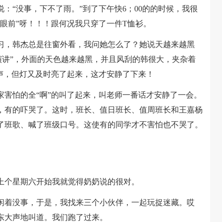
：“没事，下不了雨。”到了下午快6；00的的时候，我很
眼前”呀！！！跟何况我只穿了一件T恤衫。
，韩杰总是往窗外看，我问她怎么了？她说天越来越黑
演讲”，外面的天色越来越黑，并且风刮的韩很大，夹杂着
声，但灯又及时亮了起来，这才安静了下来！
怕的全“啊”的叫了起来，叫老师一番话才安静了一会。
，有的吓哭了。这时，班长、值日班长、值周班长和王嘉杨
了班歌、喊了班级口号。这使有的同学才不害怕也不哭了。
个星期六开始我就觉得奶奶说的很对。
着没事，于是，我找来三个小伙伴，一起玩捉迷藏。哎
东大声地叫道。我们跑了过来。