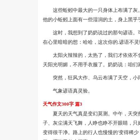
这些蚯蚓中最大的一只身体上布满了灰。
他的小蚯蚓上面有一些湿润的土，身上黑乎
这时，我想到了奶奶说过的那句谚语。可
在心里暗暗的想：哈哈，这次你的.谚语不灵
太阳火辣辣的，太热了，我们才依依不舍
天阳光明媚，不用手衣服了。奶奶说：咱们
突然，狂风大作、乌云布满了天空，小雨
气象谚语真灵验。
天气作文300字 篇3
夏天的天气真是变幻莫测。中午，天突然
子、灰尘满天飞舞，人睁也睁不开眼睛，只
变得很干净。路上的行人也慢慢的'变得稀