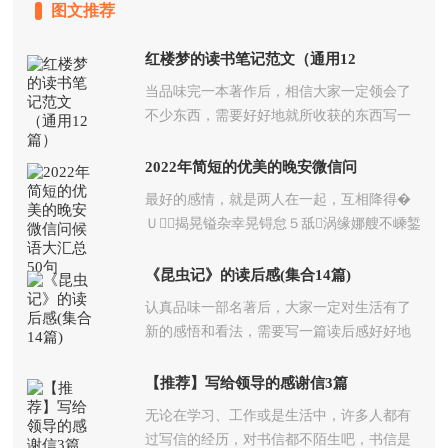
图文推荐
红楼梦的读书笔记范文（通用12
篇）
当品味完一本著作后，相信大家一定领会了
不少东西，需要好好地就所收获的东西写一
篇读书笔记了。那么你会写...
2022年简短的优美的晚安微信问
候语大汇总50句
最好的感情，就是两人在一起，互相降得�
Ｕ揭晃镒杂幸晃锝怠５舐涡缘娜艘不嵊錾
先盟峭橇怂；氲娜...
《昆虫记》的读后感(集合14篇)
认真品味一部名著后，大家一定对生活有了
新的感悟和看法，需要写一篇读后感好好地
作记录了。那么如何写读后...
【推荐】写给领导的感谢信3篇
无论在学习、工作或是生活中，许多人都有
过写信的经历，对书信都不陌生吧，书信是