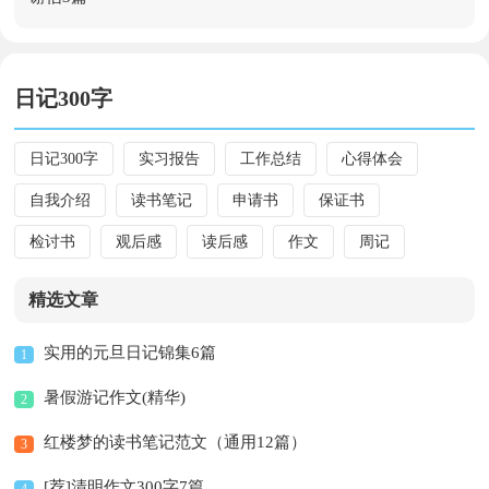
人们是人们传递传递信息、...
日记300字
日记300字
实习报告
工作总结
心得体会
自我介绍
读书笔记
申请书
保证书
检讨书
观后感
读后感
作文
周记
精选文章
实用的元旦日记锦集6篇
1
暑假游记作文(精华)
2
红楼梦的读书笔记范文（通用12篇）
3
[荐]清明作文300字7篇
4