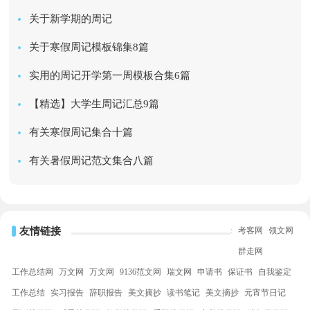
关于新学期的周记
关于寒假周记模板锦集8篇
实用的周记开学第一周模板合集6篇
【精选】大学生周记汇总9篇
有关寒假周记集合十篇
有关暑假周记范文集合八篇
友情链接
:
考客网
领文网
群走网
工作总结网
万文网
万文网
9136范文网
瑞文网
申请书
保证书
自我鉴定
工作总结
实习报告
辞职报告
美文摘抄
读书笔记
美文摘抄
元宵节日记