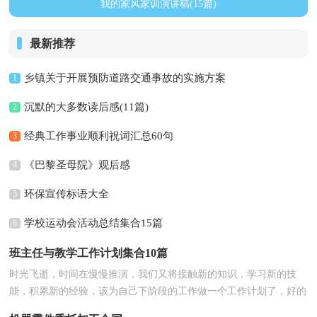
我的家风家训演讲稿(15篇)
最新推荐
乡镇关于开展预防道路交通事故的实施方案
1
沉默的大多数读后感(11篇)
2
经典工作事业顺利祝词汇总60句
3
《巴黎圣母院》观后感
4
环保宣传标语大全
5
学校运动会活动总结集合15篇
6
班主任与教学工作计划集合10篇
时光飞逝，时间在慢慢推演，我们又将接触新的知识，学习新的技
能，积累新的经验，该为自己下阶段的工作做一个工作计划了，好的
工作计划都具备一些什么...