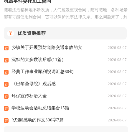
机器零件委托加工合同
随着法治精神地不断发扬，人们愈发重视合同，随时随地，各种场景
都有可能使用到合同，它可以保护民事法律关系。那么问题来了，到
底应如何拟定合同呢？...
Y
优质资源推荐
乡镇关于开展预防道路交通事故的实
2026-08-07
荐
施方案
沉默的大多数读后感(11篇)
2026-08-07
荐
经典工作事业顺利祝词汇总60句
2026-08-07
荐
《巴黎圣母院》观后感
2026-08-07
荐
环保宣传标语大全
2026-08-07
荐
学校运动会活动总结集合15篇
2026-08-07
荐
[优选]感动的作文300字7篇
2026-08-07
荐