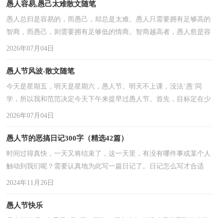
愚人容易,愚己太难散文随笔
愚人总归是容易的，而愚己，却总是太难。愚人只需要拥有足够高的
智商，而愚己，则需要拥有足够低的情商。智商越高者，愚人愈是容
易，而愚己则愈难。智商越低者，愚人愈是困难，却愚己较为容易。
2026年07月04日
...
愚人节风波-散文随笔
今天是星期五，明天是星期六，愚人节。明天不上课，没法‘愚’同
学，所以我和范范决定今天下午来提早过愚人节。首先，目标定在少
华身上。我们商议一阵，决定使用三十六计之苦肉计。范范假装给少
2026年07月04日
...
愚人节的恶搞日记300字（精选42篇）
时间过得真快，一天又将结束了，这一天里，有没有哪件事或某个人
触动到我们呢？需要认真地为此写一篇日记了。日记怎么写才合适
呢？下面是小编帮大家整理的愚人节的恶搞日记300字，欢迎大家借
2024年11月26日
鉴 ...
愚人节快乐