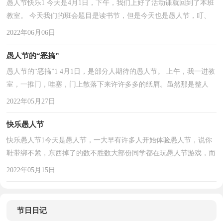
愚人节快乐1 今天是4月1日，下午，我们上好了活动课就回到了本班
教室。 今天我们的班会题目是读书节，但是今天也是愚人节，叮、
叮、叮，我们听到了熟悉的声音，也是下课的声音，大家都很兴奋。
2022年06月06日
...
愚人节的“恶搞”
愚人节的“恶搞”1 4月1日，是部分人期待的愚人节。 上午，我一进教
室，一推门，哇塞，门上散落下来许许多多的纸屑。虽然那是整人
的，可我还是想说，好壮观啊! 我们组的薛欣妍来了，我们几个人 ...
2022年05月27日
快乐愚人节
快乐愚人节1今天是愚人节，一大早有许多人开始体验愚人节，说你
鞋带绑不紧，东西掉了的数不胜数大部份同学都在玩愚人节游戏，而
晨怡被我们骗的最惨。事情是这样的;中午，吃过午饭我们准备让晨
2022年05月15日
怡 ...
节日日记