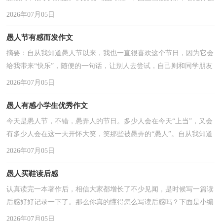
东西，他都会抢去归为己有。我从这可以感受到国王很坏，很不讲道
2026年07月05日
...
愚人节有感而发作文
摘要：自从我知道愚人节以来，我也一直很喜欢这个节日，因为它会
给我带来“快乐”，随便的一句话，让别人去尝试，自己则和同学朋友
在一旁开怀大笑，却不知，这阵阵刺耳的笑声会扎在那些“愚人” ...
2026年07月05日
愚人有感小学生优秀作文
今天是愚人节，不错，愚弄人的节日。多少人会在今天“上当”，又会
有多少人会在这一天开怀大笑，笑那些被愚弄的“愚人”。自从我知道
愚人节以来，我也一直很喜欢这个节日，因为它会给我带来“快 ...
2026年07月05日
愚人买鞋读后感
认真读完一本著作后，相信大家都增长了不少见闻，是时候写一篇读
后感好好记录一下了。那么你真的懂得怎么写读后感吗？下面是小编
收集整理的愚人买鞋读后感，欢迎大家分享。愚人买鞋读后感1今天
2026年07月05日