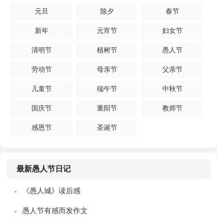
元旦
除夕
春节
新年
元宵节
妇女节
清明节
植树节
愚人节
劳动节
母亲节
父亲节
儿童节
端午节
中秋节
国庆节
重阳节
教师节
感恩节
圣诞节
最新愚人节日记
《愚人城》读后感
愚人节有感而发作文