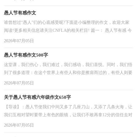
...
愚人节有感作文
谁曾想过“愚人”们的心底感受呢?下面是小编整理的作文，欢迎大家
阅读!更多相关信息请关注CNFLA的相关栏目! 篇一： 愚人节有感 今
天是愚人节，不错，愚弄人的节日。多少人会在今天“上当”，又 ...
2026年07月05日
愚人节有感作文500字
这堂课，我们伤心，我们难过，我们感动，我们喜悦。同时，我们悟
到了很多道理：在这个世界上有些人和你是擦肩而过的，有些人则要
相处一生一世，可他们要离去时，你才会想起“珍惜”和“感恩”。 ...
2026年07月05日
关于愚人节有感六年级作文650字
【导读】：愚人节使我们中间又多了几座刀山，又添了几条火海，让
我们互相对望时要带上有色的眼镜，让我们不敢再拿12分的信任去对
待。愚人节使我们不再以诚相待，愚人节使我们多了几分猜疑，少了
2026年07月05日
...