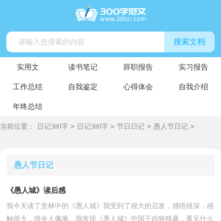
搜索文档
实用文
读书笔记
辞职报告
实习报告
工作总结
自我鉴定
心得体会
自我介绍
年终总结
>
>
>
>
当前位置：
日记300字
日记300字
节日日记
愚人节日记
愚人节日记
《愚人城》读后感
我今天读了意林中的《愚人城》我受到了很大的启发，感悟很深，感
触很大，很令人佩服。我发现《愚人城》中国王凶狠残暴，看见什么