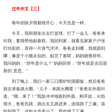
过年作文【三】
每年的除夕我都很开心，今天也是一样。
今天，我和朋友出去打篮球。打了一会儿，爸爸来
叫我，要我帮他贴春联。我回到家，就看见家家户户张
灯结彩的，弄得一片喜气洋洋。爸爸走到哪，我就跟到
哪，像是个小随从似的。贴完了春联，妈妈烧香辞年。
我问妈妈：“辞年是什么？”妈妈回答：“辞年就是去旧迎
新的`意思。”
到了晚上，我们一家三口围炉吃团圆饭，然后爸爸
就去准备跳火圈。“儿子，来跳火圈喽！”爸爸在外面叫
道。“哦，来了！”我急冲冲地跑到外面。刚开始，火焰
很大，爸爸先跳，跳出去又跳进来，连续跳了三遍。该
轮到我了，这时火也变小了，我也跳了三遍。