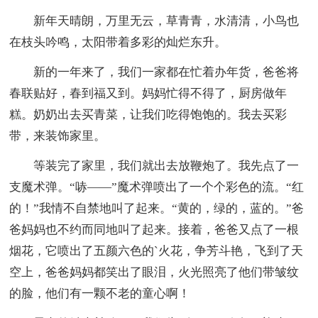
新年天晴朗，万里无云，草青青，水清清，小鸟也
在枝头吟鸣，太阳带着多彩的灿烂东升。
新的一年来了，我们一家都在忙着办年货，爸爸将
春联贴好，春到福又到。妈妈忙得不得了，厨房做年
糕。奶奶出去买青菜，让我们吃得饱饱的。我去买彩
带，来装饰家里。
等装完了家里，我们就出去放鞭炮了。我先点了一
支魔术弹。“哧——”魔术弹喷出了一个个彩色的流。“红
的！”我情不自禁地叫了起来。“黄的，绿的，蓝的。”爸
爸妈妈也不约而同地叫了起来。接着，爸爸又点了一根
烟花，它喷出了五颜六色的`火花，争芳斗艳，飞到了天
空上，爸爸妈妈都笑出了眼泪，火光照亮了他们带皱纹
的脸，他们有一颗不老的童心啊！