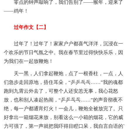
零点的钟声敲响了，我们告别了——猴年，迎来了
——鸡年！
过年作文【二】
过年了！过年了！家家户户都喜气洋洋，沉浸在一
个欢乐的节日气氛之中。我在春节里过得快快乐乐，因
为我们在一起放鞭炮！
天一黑，人们拿起鞭炮，点了一根香柱，一点，人
们急步走回原地，捂住耳朵，“乒乒乓乓……”我的魂都
跑到九霄云外去了，可整个人还安恙无事，我心花怒
放，也和别人凑起热闹，“乒乒乓乓……”的声音彻夜不
绝，每一户都通宵灯火！一会儿，鞭炮全被放完了。只
好拿出一箱烟花来放，别看这么一小箱的烟花，它的威
力可强了，第一声就把我吓得目瞪口呆，我自言自语的`