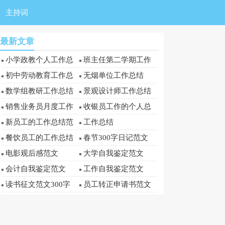
主持词
最新文章
小学政教个人工作总
班主任第二学期工作
结
总结
初中劳动教育工作总
无烟单位工作总结
结
数学组教研工作总结
景观设计师工作总结
销售业务员月度工作
收银员工作的个人总
总结
结
新员工的工作总结范
工作总结
文
餐饮员工的工作总结
春节300字日记范文
电影观后感范文
大学自我鉴定范文
会计自我鉴定范文
工作自我鉴定范文
读书征文范文300字
员工转正申请书范文