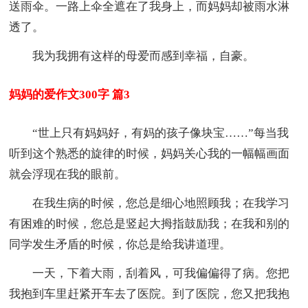
送雨伞。一路上伞全遮在了我身上，而妈妈却被雨水淋
透了。
我为我拥有这样的母爱而感到幸福，自豪。
妈妈的爱作文300字 篇3
“世上只有妈妈好，有妈的孩子像块宝……”每当我
听到这个熟悉的旋律的时候，妈妈关心我的一幅幅画面
就会浮现在我的眼前。
在我生病的时候，您总是细心地照顾我；在我学习
有困难的时候，您总是竖起大拇指鼓励我；在我和别的
同学发生矛盾的时候，你总是给我讲道理。
一天，下着大雨，刮着风，可我偏偏得了病。您把
我抱到车里赶紧开车去了医院。到了医院，您又把我抱