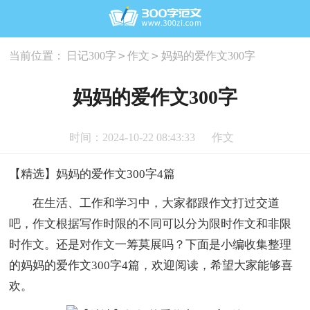
>
>
当前位置：
日记300字
作文
妈妈的爱作文300字
妈妈的爱作文300字
时间：2024-10-22 08:43:33
作文
【精选】妈妈的爱作文300字4篇
在生活、工作和学习中，大家都跟作文打过交道
吧，作文根据写作时限的不同可以分为限时作文和非限
时作文。还是对作文一筹莫展吗？下面是小编收集整理
的妈妈的爱作文300字4篇，欢迎阅读，希望大家能够喜
欢。