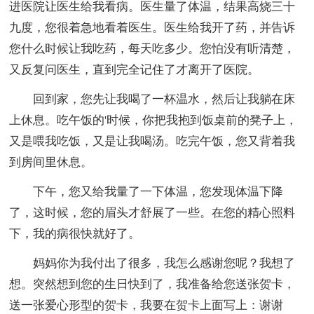
进医院让医生给我看病。医生量了体温，结果高烧三十
九度，您很着急地看着医生。医生给我开了药，并告诉
您什么时候让我吃药，每天吃多少。您怕没有听清楚，
又反复问医生，直到完全记住了才离开了医院。
回到家，您先让我喝了一杯温水，然后让我躺在床
上休息。吃午饭的'时候，你把我抱到饭桌前的凳子上，
又是喂我吃饭，又是让我喝汤。吃完午饭，您又背着我
到房间里休息。
下午，您又给我量了一下体温，您发现体温下降
了，这时候，您的眉头才舒展了一些。在您的精心照料
下，我的病很快就好了。
妈妈你为我付出了很多，我怎么感谢您呢？我想了
想。突然想到您的生日快到了，我准备给您送张贺卡，
送一张爱心形型的贺卡，我要在贺卡上面写上：谢谢