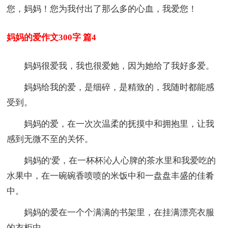
您，妈妈！您为我付出了那么多的心血，我爱您！
妈妈的爱作文300字 篇4
妈妈很爱我，我也很爱她，因为她给了我好多爱。
妈妈给我的爱，是细碎，是精致的，我随时都能感
受到。
妈妈的爱，在一次次温柔的抚摸中和拥抱里，让我
感到无微不至的关怀。
妈妈的'爱，在一杯杯沁人心脾的茶水里和我爱吃的
水果中，在一碗碗香喷喷的米饭中和一盘盘丰盛的佳肴
中。
妈妈的爱在一个个满满的书架里，在挂满漂亮衣服
的衣柜中。