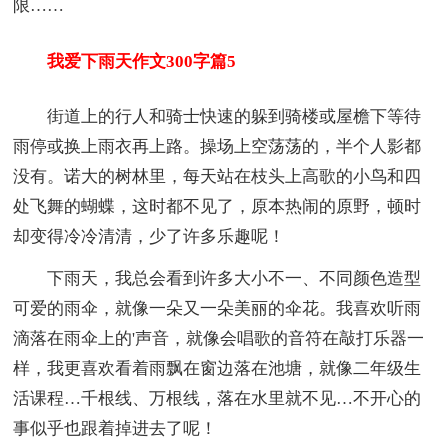
限……
我爱下雨天作文300字篇5
街道上的行人和骑士快速的躲到骑楼或屋檐下等待
雨停或换上雨衣再上路。操场上空荡荡的，半个人影都
没有。诺大的树林里，每天站在枝头上高歌的小鸟和四
处飞舞的蝴蝶，这时都不见了，原本热闹的原野，顿时
却变得冷冷清清，少了许多乐趣呢！
下雨天，我总会看到许多大小不一、不同颜色造型
可爱的雨伞，就像一朵又一朵美丽的伞花。我喜欢听雨
滴落在雨伞上的'声音，就像会唱歌的音符在敲打乐器一
样，我更喜欢看着雨飘在窗边落在池塘，就像二年级生
活课程…千根线、万根线，落在水里就不见…不开心的
事似乎也跟着掉进去了呢！