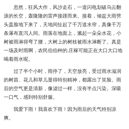
忽然，狂风大作，风沙走石，一道闪电划破乌云翻
滚的长空，轰隆隆的雷声接踵而来。接着，倾盆大雨劈
头盖脸地下来了，天地间扯起了千万道水帘，真像千万
条瀑布直泻人间。雨落在地面上，溅起一朵朵水花，小
树被雨淋得弯了腰，大树上的树枝被雨水淋断了。真是
一场及时雨啊，农民伯伯种的.庄稼可能正在大口大口地
喝着雨水呢。
过了半个小时，雨停了，天空放亮，受过雨水滋润
的树苗、花儿和草儿显得特别精神，都露出了笑脸。雨
后的空气更是清新，像滤过一样，没有半点污染。深吸
一口气，感到特别舒服。
我爱下雨！我喜欢下雨！因为雨后的天气特别凉
爽。