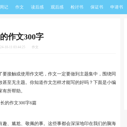
周记
作文
读后感
观后感
检讨书
保证书
申请书
的作文300字
-10-11 03:44:25
作文
要接触或使用作文吧，作文一定要做到主题集中，围绕同
散甚至无主题。你知道作文怎样才能写的好吗？下面是小编
大家有所帮助。
趣、尴尬、敬佩的事。这些事都会深深地印在我们的脑海