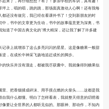
起来了，再仔细想想？有了！参加学校的军训，真有趣！
草坪上，唱的唱，跳的跳，那场面真激动人心啊！还有我每
人都还没有做完，我已经在看课外书了！交到新朋友的时
初中，书中的文章更为生动，书中的故事蕴意更为深奥，书
我知道了中国古典文化的`博大精深，还让我了解了许多建
记录上就增添了这么多亮闪闪的星星。这是像糖果一般甜
叛逆，在成长中神采飞扬地追赶成长的脚步。
的快乐并没有溜走，都被我尽获囊中。我就像得到糖果似
。
里、把香烟揉成碎沫、用手摸点燃的火柴头……这都是我
得自我什么都懂。明白了怎样看表，我就整天得意的叨唠着
好像要让全世界的人都听见似的。那眼神、那动作，不知内