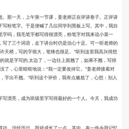
。那一天，上午第一节课，姜老师正在评讲卷子。正评讲
下写粉笔字。于是便喊了几位同学到黑板上写。其中，我自
笔字吗，我毛笔字都写得很漂亮，粉笔字对我来说小菜一
，写了三个词语，走下讲台时仍是信心十足。可一听老师的
“许天椳，写的字很大，笔锋也很足。”听到这里我高兴得想
的就是字写的.太边了，一边往上面翘了，如果不翘，写得
没了，心里暗暗地说：“我一定要改掉它。”姜老师接着对
有，字出不翘。”听到这个评价，我有点尴尬了，心想：别人
写漂亮，成为班级里字写得最好的一个人。今天，我成功
功。没经历过，我就成长了一点。其中，有一件令我记忆