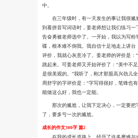
中。
在三年级时，有一天发生的事让我很尴尬
到看拼音写词语时，姜老师想让我们练习一
告奋勇被老师选中了。一开始，我以为写粉
碟，根本难不倒我。我自信十足地走上讲台
评价，我就心灰意冷了。姜老师的评价是：
跳起来。可姜老师又开始评价了：“美中不足
是很美观的。”我听了，刚才那股高兴劲儿全
周舒宇的字评价是：“字写得很好，笔锋也
能做这么好，我也一定能。
那次的尴尬，让我下定决心，一定要把字
了，要多亏一次的尴尬。
成长的作文300字 篇2
在我的成长道路上，经历了许多磨难与成