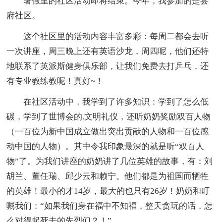
暑假里的社区活动即将结束。今年，我参加的是县
府社区。
这个社区里的活动内容丰富多彩：每周二都会去听
一次讲座，周三晚上还有英语沙龙，周四呢，他们还特
地联系了英派斯健身俱乐部，让我们免费去打乒乓，还
有专业教练教呢！真好~！
在社区活动中，我学到了许多知识：学到了怎么低
碳，学到了世博会的.文明礼仪，还听奶奶奖励双百人物
（一百位为新中国成立做出突出贡献的人物和一百位感
动中国的人物）。其中令我印象最深的就是听“双百人
物”了。为我们讲座的奶奶讲了几位英雄的故事，有：刘
胡兰、董任瑞、邱少云和赖宁。他们都是为祖国而牺牲
的英雄！最小的才14岁，最大的也只有26岁！奶奶和叮
嘱我们：“如果我们身在福中不知福，整天贪玩的话，怎
么对得起死去的先烈们？！”