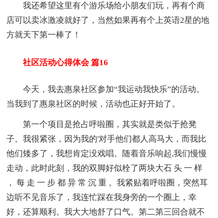
我还希望这里有个游乐场给小朋友们玩，再有个商
店可以卖冰激凌就好了，当然如果再有个上英语2星的地
方就天下第一棒了！
社区活动心得体会 篇16
今天，我去惠泉社区参加“我运动我快乐”的活动。
当我到了惠泉社区的时候，活动也正好开始了。
第一个项目是抢占呼啦圈，其实就是类似于抢凳
子。我很紧张，因为我的'对手他们都人高马大，而我比
他们矮多了，我想肯定没戏唱。随着音乐响起,我们慢慢
走动，此时此刻，我的双脚好似栓了两块大石 头 一 样
， 每 走 一 步 都 异 常 沉 重 。我紧贴着呼啦圈，突然耳
边听不见音乐了，我连忙踩在我身旁的一个圈上，幸
好，还算顺利。我大大地舒了口气。第二第三回合就不