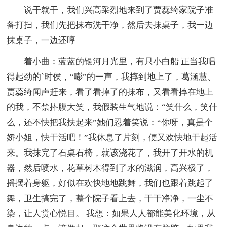
说干就干，我们兴高采烈地来到了贾蕊绮家院子准
备打扫，我们先把抹布洗干净，然后去抹桌子，我一边
抹桌子，一边还哼
着小曲：蓝蓝的银河月光里，有只小白船 正当我唱
得起劲的`时侯，“嘭”的一声，我摔到地上了，葛涵慧、
贾蕊绮闻声赶来，看了看掉了的抹布，又看看摔在地上
的我，不禁捧腹大笑，我假装生气地说：“笑什么，笑什
么，还不快把我扶起来”她们忍着笑说：“你呀，真是个
娇小姐，快干活吧！”我休息了片刻，便又欢快地干起活
来。我抹完了石桌石椅，就该浇花了，我开了开水的机
器，然后喷水，花草树木得到了水的滋润，高兴极了，
摇摆着身躯，好似在欢快地地跳舞，我们也跟着跳起了
舞，卫生搞完了，整个院子看上去，干干净净，一尘不
染，让人赏心悦目。 我想：如果人人都能美化环境，从