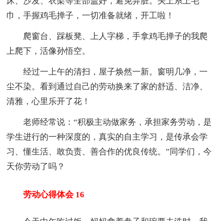
床、沙发、衣架等全部盖好，避免弄脏。头上系上毛
巾，手握鸡毛掸子，一切准备就绪，开工啦！
爬窗台、踩板凳、上人字梯，手拿鸡毛掸子的我爬
上爬下，活像孙悟空。
经过一上午的清扫，屋子焕然一新。窗明几净，一
尘不染。看到通过自己的劳动换来了家的舒适、洁净、
清雅，心里乐开了花！
老师经常说：“积极主动做家务，承担家务劳动，是
学生进行的一种深度的，真实的自主学习，是传承会学
习、懂生活、敢负责、善合作的优良传统。”同学们，今
天你劳动了吗？
劳动心得体会 16