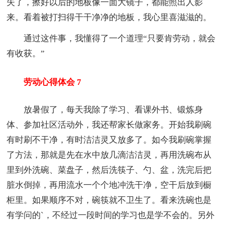
失了，擦好以后的地板像一面大镜子，都能照出人影
来。看着被打扫得干干净净的地板，我心里喜滋滋的。
通过这件事，我懂得了一个道理“只要肯劳动，就会
有收获。”
劳动心得体会 7
放暑假了，每天我除了学习、看课外书、锻炼身
体、参加社区活动外，我还帮家长做家务。开始我刷碗
有时刷不干净，有时洁洁灵又放多了。如今我刷碗掌握
了方法，那就是先在水中放几滴洁洁灵，再用洗碗布从
里到外洗碗、菜盘子，然后洗筷子、勺、盆，洗完后把
脏水倒掉，再用流水一个个地冲洗干净，空干后放到橱
柜里。如果顺序不对，碗筷就不卫生了。看来洗碗也是
有学问的`，不经过一段时间的学习也是学不会的。另外