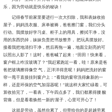
乐，因为劳动就是快乐的秘诀！
记得春节前家里要进行一次大扫除，我和表妹收拾
屋子，妈妈洗衣服、床单被褥，爸爸擦门窗，我们分头
行动。我摆放好学习桌、柜子上的用具，擦拭干净，没
用的东西扔掉，妹妹负责把书放整齐， 把玩具摆放好。
接着我把地清扫干净，然后再拖一遍，地面立刻亮的可
以照出人影了！这时，爸爸喊了起来：“田田！快来看，
窗户框上咋没玻璃了？”我赶紧跑近一看，哇！原来是爸
爸把玻璃擦得像空 气，正洋洋得意呢！妈妈把洗好的窗
帘一甩干直接挂到窗户上：“看我的窗帘洗得象新的一
样，还是环保的空气加湿器呢！”就这样大家忙碌着，可
算收拾完了，一看表，下午四点多了，我们都累得腰 酸
背痛，但是看着焕然一新的'屋子，心里可开心了！
这就是劳动，虽然你累了，但带给你的是超越劳累