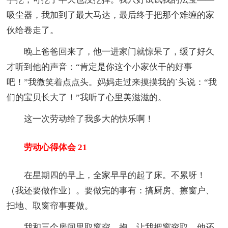
吸尘器，我加到了最大马达，最后终于把那个难缠的家
伙给卷走了。
晚上爸爸回来了，他一进家门就惊呆了，缓了好久
才听到他的声音：“肯定是你这个小家伙干的好事
吧！”我微笑着点点头。妈妈走过来摸摸我的`头说：“我
们的宝贝长大了！”我听了心里美滋滋的。
这一次劳动给了我多大的快乐啊！
劳动心得体会 21
在星期四的早上，全家早早的起了床。不累呀！
（我还要做作业）。要做完的事有：搞厨房、擦窗户、
扫地、取窗帘事要做。
我和三个房间里取窗帘，抱，让我把窗帘取，他还