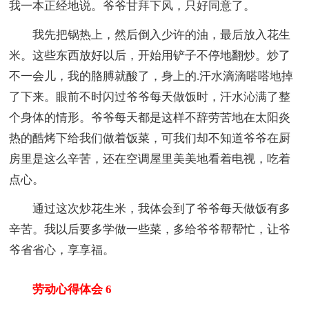
我一本正经地说。爷爷甘拜下风，只好同意了。
我先把锅热上，然后倒入少许的油，最后放入花生
米。这些东西放好以后，开始用铲子不停地翻炒。炒了
不一会儿，我的胳膊就酸了，身上的.汗水滴滴嗒嗒地掉
了下来。眼前不时闪过爷爷每天做饭时，汗水沁满了整
个身体的情形。爷爷每天都是这样不辞劳苦地在太阳炎
热的酷烤下给我们做着饭菜，可我们却不知道爷爷在厨
房里是这么辛苦，还在空调屋里美美地看着电视，吃着
点心。
通过这次炒花生米，我体会到了爷爷每天做饭有多
辛苦。我以后要多学做一些菜，多给爷爷帮帮忙，让爷
爷省省心，享享福。
劳动心得体会 6