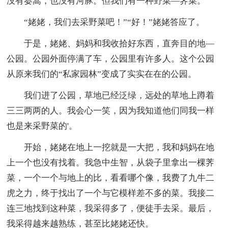
没有蒌蒿，也没有河豚。但我们有一种野菜—荠菜。
“姥姥，我们去采野菜吧！”“好！”姥姥答应了。
于是，姥姥、妈妈和我收拾好东西，直奔目的地—
公园。公园外面停满了车，公园里有许多人。这个公园
从原来我们的“私家园林”变成了实实在在的公园。
我们进了公园，草地已经泛绿，远处的草地上蹲着
三三两两的人。我会心一笑，因为我知道他们同我一样
也是来采野菜的'。
开始，姥姥在地上一挖就是一大把，我和妈妈在地
上一个也没有找着。我急中生智，从袋子里拿出一棵荠
菜，一个一个与地上的比，看看哪个像，我费了九牛二
虎之力，终于找出了一个与它模样差不多的菜。我接二
连三地找到这种菜，我采得多了，便徒手去采。最后，
我采得越来越熟练，甚至比姥姥还快。