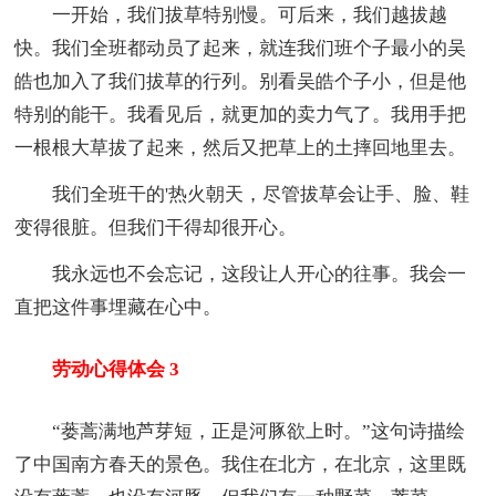
一开始，我们拔草特别慢。可后来，我们越拔越
快。我们全班都动员了起来，就连我们班个子最小的吴
皓也加入了我们拔草的行列。别看吴皓个子小，但是他
特别的能干。我看见后，就更加的卖力气了。我用手把
一根根大草拔了起来，然后又把草上的土摔回地里去。
我们全班干的'热火朝天，尽管拔草会让手、脸、鞋
变得很脏。但我们干得却很开心。
我永远也不会忘记，这段让人开心的往事。我会一
直把这件事埋藏在心中。
劳动心得体会 3
“蒌蒿满地芦芽短，正是河豚欲上时。”这句诗描绘
了中国南方春天的景色。我住在北方，在北京，这里既