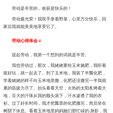
劳动是辛苦的，收获是快乐的！
劳动最光荣！我双手拿着野菜，心里万分快乐，回
家后我就能美美地享受它了。
劳动心得体会 4
提起劳动，我第一个想到的词就是辛苦。
我也劳动过，那次，我姥姥要给玉米施肥，我听着
挺好玩，就一起去了。到了玉米地，我装了半瓢化肥，
学着姥姥的样子向玉米地里撒，化肥还没撒完一半我就
累的筋疲力尽了。抬头看看天空，火热的太阳炙烤着大
地，豆大的汗珠从我的额头滚下，汗水渗透了我的衣
衫。过了好长时间，我才把瓢里的化肥撒完，然后坐在
树阴下休息。看着玉米地里妈妈她们那忙碌的.身影，我