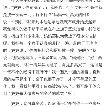
今天中午吃过饭，妈妈拿着盘子和碗要去洗时，我
说：“妈妈，你别洗了，让我来吧，可不过有一个条件就
是洗一次碗一元，行不行？”妈妈一听高兴的回答
说：“行啊。”我来到水池边拿起洗碗布就开始洗起来，
我觉得洗的还不够干净就在布上加了些洗洁精，我使劲
擦，擦出了好多泡泡，妈妈还以为我放了很多洗洁精
呢。我把每一个盘子认真的.刷了一遍。刷的干干净净
时，妈妈说：“你再把灶台和厨柜擦一擦，好吗？”我
说：“擦完这两项，应该多加两元钱。”妈妈说：“好！两
元就两元。”我一看妈妈同意了，甭提多高兴了，这可是
一笔不小的经济来源呀呀！我一遍又一遍的擦着，真到
累的站不起来了，桌子也擦干净了，才停下手里的工
作，我一看我的手呀！皮都被泡起来了。我可终于体会
到了妈妈每天做家务的辛苦的感觉了呀！
妈妈，您可真辛苦，以后我一定多帮你干一些家务