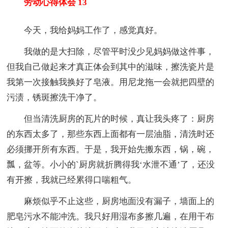
劳动心得体会 13
今天，我给妈妈工作了，感觉真好。
我做的是大扫除，尽管平时没少见妈妈做这件事，
但我自己做起来才真正体会到其中的滋味，擦洗瓷片是
我第一次接触我换好了皂液。用尼龙拖一会就把四壁的
污渍，锈斑擦洗干净了。
但当清洗厨房的瓦片的时候，真让我头疼了：厨房
的东西太多了，那些东西上面都有一层油脂，清洗时还
必须挪开所有东西。于是，我开始先搬东西，锅，碗，
瓢，盆等。小小的`厨房就折腾得我‘水泄不通’了，还没
有开擦，我就已经累得口喘粗气。
麻烦似乎不止这些，厨房地面没有漏子，墙面上的
肥皂污水不能冲洗。我只好用湿布多擦几遍，在用干布