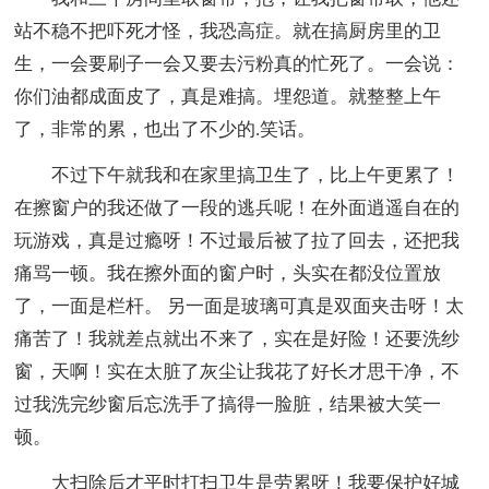
站不稳不把吓死才怪，我恐高症。就在搞厨房里的卫
生，一会要刷子一会又要去污粉真的忙死了。一会说：
你们油都成面皮了，真是难搞。埋怨道。就整整上午
了，非常的累，也出了不少的.笑话。
不过下午就我和在家里搞卫生了，比上午更累了！
在擦窗户的我还做了一段的逃兵呢！在外面逍遥自在的
玩游戏，真是过瘾呀！不过最后被了拉了回去，还把我
痛骂一顿。我在擦外面的窗户时，头实在都没位置放
了，一面是栏杆。 另一面是玻璃可真是双面夹击呀！太
痛苦了！我就差点就出不来了，实在是好险！还要洗纱
窗，天啊！实在太脏了灰尘让我花了好长才思干净，不
过我洗完纱窗后忘洗手了搞得一脸脏，结果被大笑一
顿。
大扫除后才平时打扫卫生是劳累呀！我要保护好城