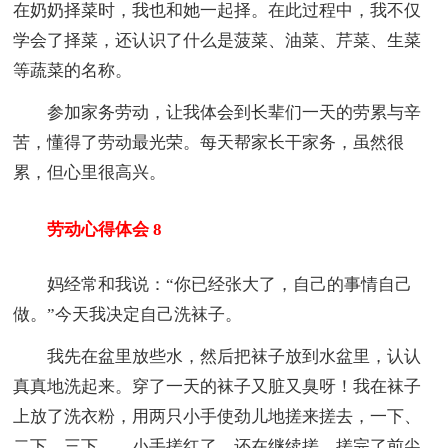
在奶奶择菜时，我也和她一起择。在此过程中，我不仅
学会了择菜，还认识了什么是菠菜、油菜、芹菜、生菜
等蔬菜的名称。
参加家务劳动，让我体会到长辈们一天的劳累与辛
苦，懂得了劳动最光荣。每天帮家长干家务，虽然很
累，但心里很高兴。
劳动心得体会 8
妈经常和我说：“你已经张大了，自己的事情自己
做。”今天我决定自己洗袜子。
我先在盆里放些水，然后把袜子放到水盆里，认认
真真地洗起来。穿了一天的袜子又脏又臭呀！我在袜子
上放了洗衣粉，用两只小手使劲儿地搓来搓去，一下、
二下、三下……小手搓红了，还在继续搓，搓完了前尖