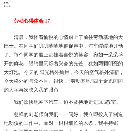
活。
劳动心得体会 17
清晨，我怀着愉悦的心情踏上了前往劳动基地的大
巴士。在同学们叽叽喳喳地催促声中，汽车缓缓地开动
了。每个同学的脸上都挂着喜悦的笑容，宛如一朵朵盛
开的鲜花，眼睛里闪烁着兴奋的光芒，犹如两颗明亮的
大灯泡。今天的'阳光格外灿烂，今天的空气格外清新，
今天格外的与众不同。很快，“劳动基地”四个金光闪闪
的大字再次映入我的眼帘。
我们欢快地冲下汽车，迫不及待地走进306教室。
慈祥的刘老师向我们一一问好，我立即投入了制造
地动仪的工作中。面对一根根细长的木条，我手持锯