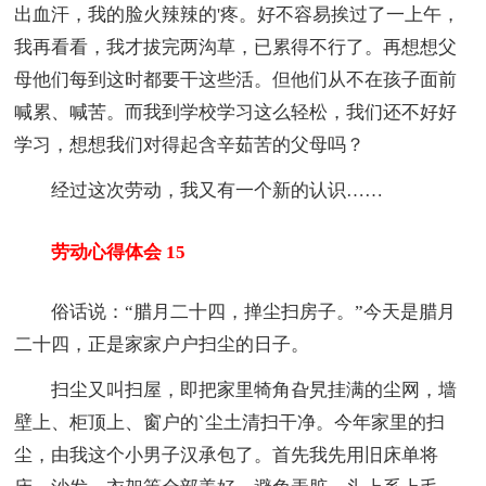
出血汗，我的脸火辣辣的'疼。好不容易挨过了一上午，
我再看看，我才拔完两沟草，已累得不行了。再想想父
母他们每到这时都要干这些活。但他们从不在孩子面前
喊累、喊苦。而我到学校学习这么轻松，我们还不好好
学习，想想我们对得起含辛茹苦的父母吗？
经过这次劳动，我又有一个新的认识……
劳动心得体会 15
俗话说：“腊月二十四，掸尘扫房子。”今天是腊月
二十四，正是家家户户扫尘的日子。
扫尘又叫扫屋，即把家里犄角旮旯挂满的尘网，墙
壁上、柜顶上、窗户的`尘土清扫干净。今年家里的扫
尘，由我这个小男子汉承包了。首先我先用旧床单将