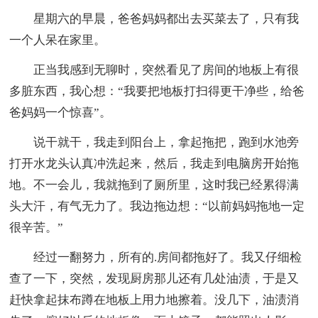
星期六的早晨，爸爸妈妈都出去买菜去了，只有我
一个人呆在家里。
正当我感到无聊时，突然看见了房间的地板上有很
多脏东西，我心想：“我要把地板打扫得更干净些，给爸
爸妈妈一个惊喜”。
说干就干，我走到阳台上，拿起拖把，跑到水池旁
打开水龙头认真冲洗起来，然后，我走到电脑房开始拖
地。不一会儿，我就拖到了厕所里，这时我已经累得满
头大汗，有气无力了。我边拖边想：“以前妈妈拖地一定
很辛苦。”
经过一翻努力，所有的.房间都拖好了。我又仔细检
查了一下，突然，发现厨房那儿还有几处油渍，于是又
赶快拿起抹布蹲在地板上用力地擦着。没几下，油渍消