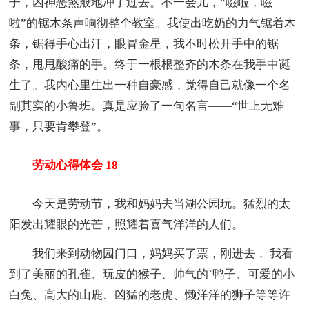
子，凶神恶煞般地冲了过去。不一会儿，“嗞啦，嗞
啦”的锯木条声响彻整个教室。我使出吃奶的力气锯着木
条，锯得手心出汗，眼冒金星，我不时松开手中的锯
条，甩甩酸痛的手。终于一根根整齐的木条在我手中诞
生了。我内心里生出一种自豪感，觉得自己就像一个名
副其实的小鲁班。真是应验了一句名言——“世上无难
事，只要肯攀登”。
劳动心得体会 18
今天是劳动节，我和妈妈去当湖公园玩。猛烈的太
阳发出耀眼的光芒，照耀着喜气洋洋的人们。
我们来到动物园门口，妈妈买了票，刚进去， 我看
到了美丽的孔雀、玩皮的猴子、帅气的`鸭子、可爱的小
白兔、高大的山鹿、凶猛的老虎、懒洋洋的狮子等等许