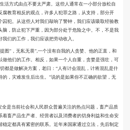
，生活方式由点不要太严肃。这些人通常在一小部分放松自
反腐教育相反的观点，许多人犯罪之路，从支持，部分开
个囚犯。从这些人对我们敲响了警钟，我们应该吸取经验教
头脑，防止犯下严重，因为部分处于危险之中。不，不是我
好我们的工作，我们应该把劳动收入。
图”，无私无畏”,一个没有自我的人贪婪、他的正直，和
以做他们的工作。相反，如果一个人自重，贪婪是强壮，可
一切都是做解决方案，老曰：“人有计会混乱，计将混乱是什
特的，灾难发生后出生。”说的是如果你不正确的欲望，无
全是当前社会和人民群众普遍关注的热点问题，畜产品质
系着畜产品生产者、经营者以及消费者的切身利益和生命安
谐稳定都具有紧密的联系。近年来国家通过立法，先后制定