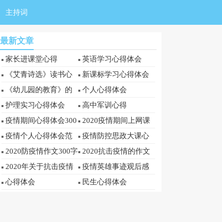
主持词
最新文章
家长进课堂心得
英语学习心得体会
《艾青诗选》读书心
新课标学习心得体会
得
《幼儿园的教育》的
个人心得体会
心得体会
护理实习心得体会
高中军训心得
疫情期间心得体会300
2020疫情期间上网课
字
心得体会范文300字
疫情个人心得体会范
疫情防控思政大课心
文300字
得体会300字
2020防疫情作文300字
2020抗击疫情的作文
范文300字
2020年关于抗击疫情
疫情英雄事迹观后感
的作文300字
300字
心得体会
民生心得体会