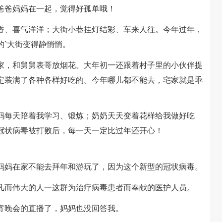
爸爸妈妈在一起，觉得好孤单哦！
、喜气洋洋；大街小巷挂灯结彩、车来人往。今年过年，
的`大街变得静悄悄。
，和舅舅表哥放烟花。大年初一还跟着村子里的小伙伴提
定装满了各种各样好吃的。今年哪儿都不能去，宅家就是乖
每天陪着我学习、锻炼；奶奶天天变着花样给我做好吃
冠状病毒被打败后，每一天一定比过年还开心！
妈妈在家不能去拜年和游玩了，因为这个新型的冠状病毒。
而伟大的人一这群为治疗病毒患者而奉献的医护人员。
晚会的直播了，妈妈也没回答我。