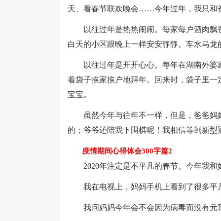
天、看春节联欢晚会……今年过年，我只和
以往过年是热热闹闹。每家每户酒肉飘香
白天的小区跟晚上一样安安静静。车水马龙
以往过年是开开心心。每年在湖南外婆家
着袋子挨家挨户地拜年。回来时，袋子里一
宝宝。
虽然今年与往年不一样，但是，爸爸妈妈
的；爷爷还陪我下围棋呢！我相信等到新型
疫情期间心得体会300字篇2
2020年注定是不平凡的春节。今年我和
我在电视上，妈妈手机上看到了很多平凡
我问妈妈今年会不会因为病毒而没有元宵