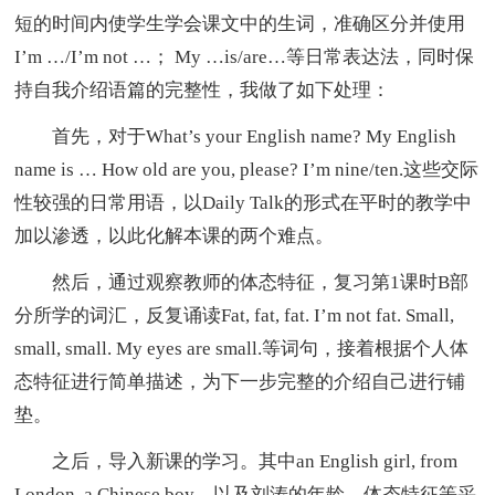
短的时间内使学生学会课文中的生词，准确区分并使用
I’m …/I’m not …； My …is/are…等日常表达法，同时保
持自我介绍语篇的完整性，我做了如下处理：
首先，对于What’s your English name? My English
name is … How old are you, please? I’m nine/ten.这些交际
性较强的日常用语，以Daily Talk的形式在平时的教学中
加以渗透，以此化解本课的两个难点。
然后，通过观察教师的体态特征，复习第1课时B部
分所学的词汇，反复诵读Fat, fat, fat. I’m not fat. Small,
small, small. My eyes are small.等词句，接着根据个人体
态特征进行简单描述，为下一步完整的介绍自己进行铺
垫。
之后，导入新课的学习。其中an English girl, from
London, a Chinese boy，以及刘涛的年龄、体态特征等采