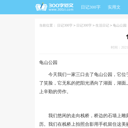
日记300字
实用文
当前位置：
日记300字
>
日记300字
>
生活日记
>
龟山公园
时间：2021-0
龟山公园
今天我们一家三口去了龟山公园，它位于
了笑脸，它无私的把阳光洒向了湖面，湖面
上辛勤的劳作。
我们悠闲的走向栈桥，桥边的石墙上雕刻
历。我们在栈桥上拍照合影用手机留住这美