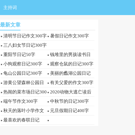
主持词
最新文章
清明节日记作文300字
暑假日记作文300字
三八妇女节日记300字
重阳节日记50字
钱堆里的男孩读书日
记300字
小狗观察日记300字
观察仓鼠的日记300字
龟山公园日记300字
美丽的蠡湖公园日记
300字
游黄公望森林公园日
有关父爱的作文300字
记300字
热闹的菜市场日记300
2020动物大逃亡读后
字
感
端午节作文300字
中秋节的日记300字
秋天的落叶小学作文
元旦假期日记400字
300字
最喜欢的春联日记