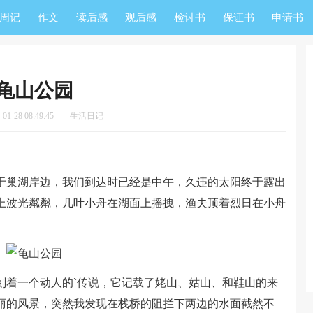
周记
作文
读后感
观后感
检讨书
保证书
申请书
龟山公园
1-28 08:49:45
生活日记
巢湖岸边，我们到达时已经是中午，久违的太阳终于露出
上波光粼粼，几叶小舟在湖面上摇拽，渔夫顶着烈日在小舟
着一个动人的`传说，它记载了姥山、姑山、和鞋山的来
丽的风景，突然我发现在栈桥的阻拦下两边的水面截然不