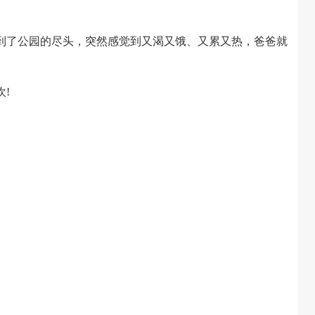
了公园的尽头，突然感觉到又渴又饿、又累又热，爸爸就
!