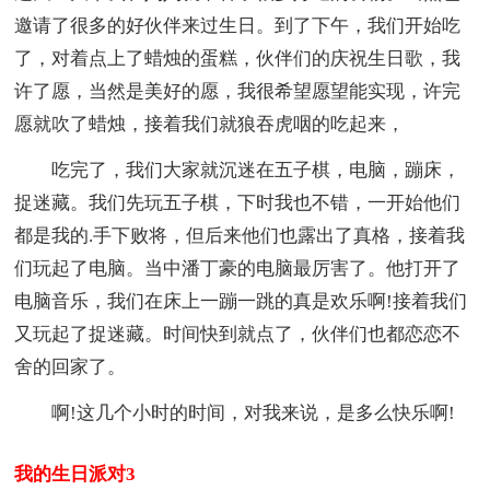
邀请了很多的好伙伴来过生日。到了下午，我们开始吃
了，对着点上了蜡烛的蛋糕，伙伴们的庆祝生日歌，我
许了愿，当然是美好的愿，我很希望愿望能实现，许完
愿就吹了蜡烛，接着我们就狼吞虎咽的吃起来，
吃完了，我们大家就沉迷在五子棋，电脑，蹦床，
捉迷藏。我们先玩五子棋，下时我也不错，一开始他们
都是我的.手下败将，但后来他们也露出了真格，接着我
们玩起了电脑。当中潘丁豪的电脑最厉害了。他打开了
电脑音乐，我们在床上一蹦一跳的真是欢乐啊!接着我们
又玩起了捉迷藏。时间快到就点了，伙伴们也都恋恋不
舍的回家了。
啊!这几个小时的时间，对我来说，是多么快乐啊!
我的生日派对3