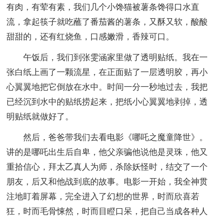
有肉，有荤有素，我们几个小馋猫被薯条馋得口水直
流，拿起筷子就吃蘸了番茄酱的薯条，又酥又软，酸酸
甜甜的，还有红烧鱼，口感嫩滑，香辣可口。
午饭后，我们到张雯涵家里做了透明贴纸。我在一
张白纸上画了一颗流星，在正面贴了一层透明胶，再小
心翼翼地把它倒放在水中。时间一分一秒地过去，我把
已经沉到水中的贴纸捞起来，把纸小心翼翼地剥掉，透
明贴纸就做好了。
然后，爸爸带我们去看电影《哪吒之魔童降世》。
讲的是哪吒出生后自卑，他父亲骗他说他是灵珠，他又
重拾信心，拜太乙真人为师，杀除妖怪时，结交了一个
朋友，后又和他战到底的故事。电影一开始，我全神贯
注地盯着屏幕，完全进入了幻想的世界，时而欣喜若
狂，时而毛骨悚然，时而目瞪口呆，把自己当成各种人