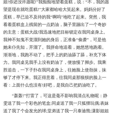
姐!你还没许愿呢!”我痴痴地望着蛋糕，说：“不，我的愿
望是现在就吃蛋糕!”大家都哈哈大笑起来。妈妈分好了
蛋糕，早已迫不及待的我“啊呜”地吃了起来。突然，我
看着蛋糕盒上残留的一点奶油，脑子里蹦出了一个奇妙
的主意：蛋糕大战!我迅速地把目标锁定在我同桌身上。
我神不知鬼不觉溜到她的身后，正准备“偷袭”，可是他
她未仆先知，开溜了。我拼命地追着，她悠悠地跑着。
渐渐地，我跑不动了，把手上的奶油舔了舔，补充下体
力。我同桌见我手上没有奶油了，便放慢了脚步。我乘
胜追击，一下子扑在我同桌身上，往她脸上使劲抹，抹
够了才停下来。我正得意着，往我同桌那狼狈的脸上一
看：上面什么也没有!好吧，是我自己把奶油吃了。
“轰轰!”打雷了，可这是毫不影响我清点礼物呢：静
雯送了我一个彩色的笔盒;同桌送了我一只狐狸玩偶;表妹
送了我了个会发光的球;堂弟送了我一只泰迪熊;潇影姐姐