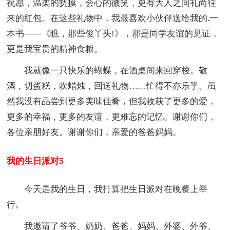
祝愿，温柔的抚摸，会心的微笑，更有大人之间礼尚往
来的红包。在这些礼物中，我最喜欢小伙伴送给我的.一
本书——《瞧，那些俊丫头!》，那是同学友谊的见证，
更是我宝贵的精神食粮。
我就像一只快乐的蝴蝶，在酒桌间来回穿梭。敬
酒，切蛋糕，吹蜡烛，回送礼物……忙得不亦乐乎。虽
然我没有品尝到更多美味佳肴，但我收获了更多的爱，
更多的幸福，更多的友谊，更难忘的记忆。谢谢你们，
各位亲朋好友。谢谢你们，亲爱的爸爸妈妈。
我的生日派对5
今天是我的生日，我打算把生日派对在晚餐上举
行。
我邀请了爷爷、奶奶、爸爸、妈妈、外婆、外爷、