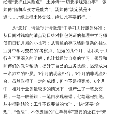
经理“要抓住风险点”、王师傅“一切要按规矩办事”、张
师傅“随机应变才是能力”、汤师傅“淡定就是王
道”……“纸上得来终觉浅，绝知此事要躬行。”
从“您好，请坐”到“请慢走”中学习工行服务标准；
从日间对钱箱的清点到日终对帐包凭证的整理中学习师
傅们日积月累的小技巧；从普通的存取钱到复杂的挂失
业务中学习交易的`考察点。短短的几个月，让我对于工
行有了更深入的了解，也让我通过自身的学习，领导和
师傅们的教育帮助，提升了自己的业务技能，逐渐成为
一名独立的柜员。3个月的现金柜台，3个月的非现金柜
台。虽然取得了一定的成绩，但也不是很完美。6个月
中，相对于业务量较少的情况下，也产生了一笔反交
易，一笔一般差错，一笔自发现差错，七笔远程拒绝。
从中得到结论：工作不仅要做的“好”，“快”还要“合
规”，“合法”，不仅要懂的“亡羊补牢”重要的还在于“未