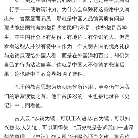
第三则是在泰国皇宫的厕所里面，还是用中文写着
一行字——便后请冲厕。为什么会单独将这些用中文写
出来，答案显而易见，那就是中国人品德素质有问题。
那些能出国旅游的都是些农民吗?不是，这些都是留学
生、在中国社会上有身份，有地位，有学识的人。但是
看看这些人并没有将中国作为一个文明古国的优秀礼仪
与道德展现给外国人看，而是在外国洋相百出，却仍为
自己的行为沾沾自喜。这就是中国人不修德的悲惨后
果，这也给中国教育界敲响了警钟。
孔子的教育思想为历朝历代所运用，至今仍作为我
们的启蒙读物之首。他丰富多彩的一生也被记录在《史
记》中，回看他。
古人云:“以铜为镜，可以正衣冠;以古为镜，可以知
兴替;以人为镜，可以明得失。”历史总是告诉我们一些深
刻的道理，《史记》作为司马迁呕心沥血之作，鲁迅称