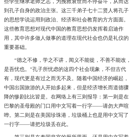
些学生继承老师之志，为挽救衰世而不停奋斗，从而达
到孔子自身的政治主张。这三千弟子七十二贤人将孔子
的思想学说运用到政治、经济和社会教育的方方面面。
这些教育思想对现代中国的教育思想仍发挥着启迪作
用，其中许多做人做事的道理在现代社会也仍是礼仪的
重要基础。
“德之不修，学之不讲，闻义不能徙，不善不能改，
是吾忧也。”孔子所忧虑的这四个社会现象，不但古代
有，现代更是有过之而无不及。随着中国经济的崛起，
中国出国旅游的人开始多起来，但是经济增长而道德骤
降的惨剧比比皆是。在网络上有三则报导：第一则是在
巴黎的圣母殿的门口用中文写着一行字——请勿大声喧
哗。第二则是在美国珍珠港，垃圾桶上也是用中文写了
一行字——请把垃圾丢在此。