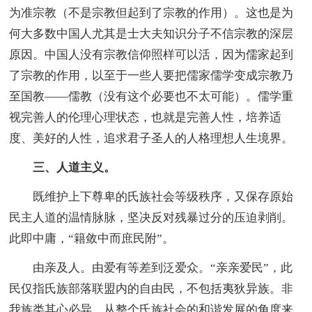
为准宗教（不是宗教但起到了宗教的作用）。这也是为
何大多数中国人尤其是士大夫知识分子不信宗教的深层
原因。中国人没有宗教信仰照样可以活，因为儒家起到
了宗教的作用，以至于一些人要把儒家儒学变成宗教乃
至国教——儒教（没有这个必要也不太可能）。儒学重
视完善人的伦理心理状态，也就是完善人性，培养适
度、美好的人性，追求君子圣人的人格理想人生境界。
三、人道主义。
既维护上下尊卑的氏族社会等级秩序，又保存原始
民主人道的温情脉脉，坚决反对残暴过分的压迫剥削。
此即中庸，“籍敛中而庶民附”。
由亲及人。由爱有等差到泛爱众。“亲亲爱民”，此
民仅指氏族部落联盟内的自由民，不包括夷狄异族。非
我族类其心必异。从整个氏族社会的和谐发展的角度来