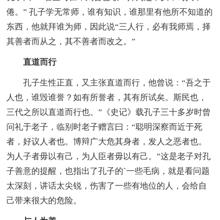
倦。” 孔子学无常师，谁有知识，谁那里有他所不知道的
东西，他就拜谁为师，因此说“三人行，必有我师焉，择
其善者而从之，其不善者而改之。”
直道而行
孔子生性正直，又主张直道而行，他曾说：“吾之于
人也，谁毁谁誉？如有所誉者，其有所试矣。斯民也，
三代之所以直道而行也。”《史记》载孔子三十多岁时曾
问礼于老子，临别时老子赠言曰：“聪明深察而近于死
者，好议人者也。博辩广大危其身者，发人之恶者也。
为人子者毋以有己，为人臣者毋以有己。”这是老子对孔
子善意的提醒，也指出了孔子的`一些毛病，就是看问题
太深刻，讲话太尖锐，伤害了一些有地位的人，会给自
己带来很大的危险。