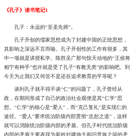
《孔子》读书笔记1
孔子：永远的“至圣先师”。
孔子开创的儒家思想成为了封建中国的正统思想，
其影响之深远不言而喻。孔子开创性的工作有很多，其
中一项就是讲授私学。陈胜吴广那句惊天动地的“王侯将
相宁有种乎”也许就是受了孔子“有教无类”的影响吧。到
今天为止我们又何尝不是还在追求教育的平等呢？
谈到孔子就不得不谈“仁”的问题了，孔子曾经从
政，在期间形成了自己的政治社会观便是其“仁学”思
想。“仁学”的核心是“爱人”，而“克己复礼”是实现仁的
途径。“爱人”要求统治阶级内部贯彻“忠恕之道”，这样
就可以消除统治阶级内部的矛盾。但孔子时代统治阶级
内部的矛盾主要表现为新姓封建地主和旧贵族之间的矛