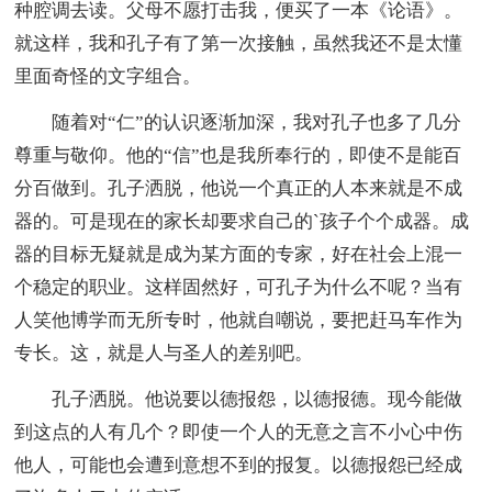
种腔调去读。父母不愿打击我，便买了一本《论语》。
就这样，我和孔子有了第一次接触，虽然我还不是太懂
里面奇怪的文字组合。
随着对“仁”的认识逐渐加深，我对孔子也多了几分
尊重与敬仰。他的“信”也是我所奉行的，即使不是能百
分百做到。孔子洒脱，他说一个真正的人本来就是不成
器的。可是现在的家长却要求自己的`孩子个个成器。成
器的目标无疑就是成为某方面的专家，好在社会上混一
个稳定的职业。这样固然好，可孔子为什么不呢？当有
人笑他博学而无所专时，他就自嘲说，要把赶马车作为
专长。这，就是人与圣人的差别吧。
孔子洒脱。他说要以德报怨，以德报德。现今能做
到这点的人有几个？即使一个人的无意之言不小心中伤
他人，可能也会遭到意想不到的报复。以德报怨已经成