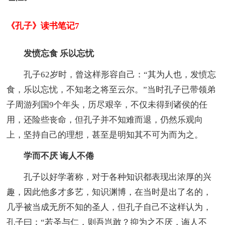
《孔子》读书笔记7
发愤忘食 乐以忘忧
孔子62岁时，曾这样形容自己：“其为人也，发愤忘
食，乐以忘忧，不知老之将至云尔。”当时孔子已带领弟
子周游列国9个年头，历尽艰辛，不仅未得到诸侯的任
用，还险些丧命，但孔子并不知难而退，仍然乐观向
上，坚持自己的理想，甚至是明知其不可为而为之。
学而不厌 诲人不倦
孔子以好学著称，对于各种知识都表现出浓厚的兴
趣，因此他多才多艺，知识渊博，在当时是出了名的，
几乎被当成无所不知的圣人，但孔子自己不这样认为，
孔子曰：“若圣与仁，则吾岂敢？抑为之不厌，诲人不