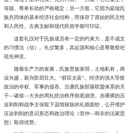
等级、尊卑长幼的严格规定；另一方面，它因为延续氏
族共同体的基本经济社会结构，而保存了原始的民主性
和人民性。古典文献和现代民俗学都可印证。
这套礼仪对于氏族成员有一定的约束力，是不成文
的习惯法（信）。礼仪繁多，其起源和核心是尊敬祭祀
祖先神灵。
随着生产力的发展，氏族贵族衰弱，土地私有，商
业兴盛，新兴阶层壮大。“群臣太富”。经济的强大导致
政治的夺权、军事的侵吞。沿袭氏族部落联盟体系的天
子—诸侯—大夫的周礼统治秩序彻底崩溃。赤裸裸的压
迫剥削和战争主张取下温情脉脉的礼德面纱，公开维护
压迫剥削的意识形态和政治理论（管仲—韩非的法家思
想）取得优势。