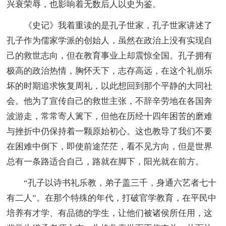
兴衰荣辱，也影响着无数后人以史为鉴。
《史记》我着重读的是孔子世家，孔子世家讲述了
孔子作为儒家学派的创始人，虽然在政治上没有实现自
己的救世志向，但在教育事业上却震惊全国。孔子拥有
极高的政治热情，胸怀天下，志存高远，在这个礼崩乐
坏的时期追求恢复周礼，以此想回到那个平静的大同社
会。他为了宣传自己的救世主张，不辞辛劳地在各国奔
波游走，常常寄人篱下，但他在历经十四年困苦的磨难
与挫折中仍保持着一颗原始初心。这也教导了我们不要
在困难中倒下，即使前途茫茫，看不见方向，但是世界
总有一条路适合自己，路就在脚下，阳光就在前方。
“孔子以诗书礼乐教，弟子盖三千，身通六艺者七十
有二人”。在那个特殊的年代，打破官学教育，在平民中
培养有才学、有品德的学生，让他们被诸侯所任用，这