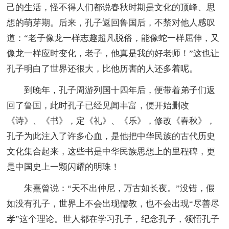
己的生活，怪不得人们都说春秋时期是文化的顶峰、思
想的萌芽期。后来，孔子返回鲁国后，不禁对他人感叹
道：“老子像龙一样志趣超凡脱俗，能像蛇一样屈伸，又
像龙一样应时变化，老子，他真是我的好老师！”这也让
孔子明白了世界还很大，比他历害的人还多着呢。
到晚年，孔子周游列国十四年后，便带着弟子们返
回了鲁国，此时孔子已经见闻丰富，便开始删改
《诗》、《书》，定《礼》、《乐》，修改《春秋》，
孔子为此注入了许多心血，是他把中华民族的古代历史
文化集合起来，这些书是中华民族思想上的里程碑，更
是中国史上一颗闪耀的明珠！
朱熹曾说：“天不出仲尼，万古如长夜。”没错，假
如没有孔子，世界上不会出现儒教，也不会出现“尽善尽
孝”这个理论。世人都在学习孔子，纪念孔子，领悟孔子