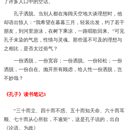
了许多人口中的空话。
孔子洒脱。当别人都在海阔天空地大谈理想时，他
却语出惊人：“我希望在暮暮三月，轻装出发，约了若干
朋友，到河里游泳，在树下乘凉，一路唱歌回来。”可见
孔子未染的气息，性情与灵魂。那些遥不可及的理想与
之相比，是否太过俗气？
一份洒脱，一份宽容；一份洒脱。一份轻松；一份
洒脱，一份自在。抛开所有顾虑，给人性一份洒脱，岂
不妙哉？
《孔子》读书笔记3
“三十而立、四十而不惑、五十而知天命、六十而耳
顺、七十而从心所欲，不逾矩”，这是孔子说的，出自
《论语。为政》