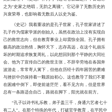
之为“史家之绝唱，无韵之离骚”。它记录了无数历史的
兴衰荣辱，也影响着无数后人以史为鉴。
《史记》我着重读的是孔子世家，孔子世家讲述了
孔子作为儒家学派的创始人，虽然在政治上没有实现自
己的救世志向，但在教育事业上却震惊全国。孔子拥有
极高的政治热情，胸怀天下，志存高远，在这个礼崩乐
坏的时期追求恢复周礼，以此想回到那个平静的大同社
会。他为了宣传自己的救世主张，不辞辛劳地在各国奔
波游走，常常寄人篱下，但他在历经十四年困苦的磨难
与挫折中仍保持着一颗原始初心。这也教导了我们不要
在困难中倒下，即使前途茫茫，看不见方向，但是世界
总有一条路适合自己，路就在脚下，阳光就在前方。
“孔子以诗书礼乐教，弟子盖三千，身通六艺者七十
有二人”。在那个特殊的年代，打破官学教育，在平民中