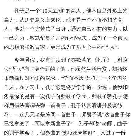
孔子是一个“顶天立地”的高人，他不但是外形上的
高人，从历史意义上来说，他更是一个不折不扣的高
人，他以一个穷苦孩子出身，通过自己不懈的努力，以
一己之力，铸就华夏子民的心理模式，成为了一个伟大
的思想家和教育家，更是成为了后人心中的“圣人”。
今年暑假，我有幸读到了亦歌著的《孔子》，对这
位“圣人”有了更全面的了解，他虽然生活清贫，却始终
未动摇过对知识的渴求，“学而不厌”是孔子一贯学习的
作风，在学习上，孔子必定将所学学通、学透，使我印
象最深的是有一次孔子向师襄子学琴，师襄子教孔子怎
样用指法音调去弹一首曲子，孔子认真听讲并反复练
习，一连几天老是练同一首曲子，师襄子说“这首曲子你
已经学会了，可以学新曲子了”，孔子却说“老师，曲子
的调子学会了，但奏曲的.技巧还未学好”，又过了一阵