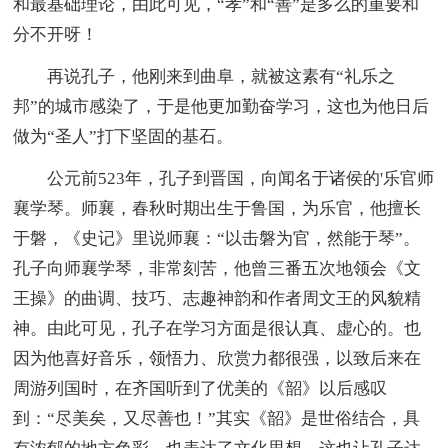
和最基础理论，由此可见，“孝”和“善”是多么的重要和
分不开呀！
再说孔子，他刚来到曲阜，就被这素有“礼乐之
邦”的城市感染了，于是他更加勤奋学习，这也为他日后
做为“圣人”打下坚固的基石。
公元前523年，孔子到晋国，向闻名于诸侯的'乐官师
襄学琴。师襄，春秋时期出生于鲁国，为乐官，他擅长
于磐，《史记》里说师襄：“以击磐为官，然能于琴”。
孔子向师襄学琴，非常刻苦，他曾三番五次地领会《文
王操》的曲调、技巧、志趣神韵和作者周文王的风貌精
神。由此可见，孔子在学习方面是很认真、虚心的。也
因为他喜好音乐，领悟力、欣赏力都很强，以致后来在
周游列国时，在齐国听到了优美的《韶》以后感叹
到：“尽美矣，又尽善也！”其实《韶》是世俗结合，具