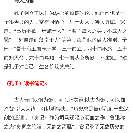
与人为善
孔子创立了以仁为核心的道德学说，他自己也是一
个很善良的人，富有同情心，乐于助人，待人真诚、宽
厚。“己所不欲，毋施于人”、“君子成人之美，不成人之
恶”、“躬自厚而薄责于人”等第，都是他的做人准则。子
曰：“吾十有五而志于学，三十而立，四十而不惑，五十
而知天命，六十而耳顺，七十而从心所欲，不逾矩。”这
是孔子对自己一生各阶段的总结。
《孔子》读书笔记8
古人云:“以铜为镜，可以正衣冠;以古为镜，可以知
兴替;以人为镜，可以明得失。”历史总是告诉我们一些深
刻的道理，《史记》作为司马迁呕心沥血之作，鲁迅称
之为“史家之绝唱，无韵之离骚”。它记录了无数历史的