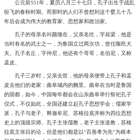
公元前551年，夏历八月三十七日，孔子出生于战乱
纷飞的春秋时期。而那时的人们不曾想到这个婴儿十几
年后会成为伟大的教育家、思想家和政治家。
孔子的母亲名叫颜徵在，父亲名纥，字叔梁，他是
当时有名的武士之一，为鲁国立过两次功，曾任陬邑大
夫。孔子名丘，字仲尼，他还有个哥哥，名伯尼，又称
孟皮。
孔子三岁时，父亲去世，他的母亲便带上孔子和孟
皮去他们的老家：曲阜城内的阙里。曲阜在当时是鲁国
的国都，如今，中国每年都会在山东曲阜举行祭祀孔子
仪式，不仅如此，全国还建立起孔子思想学会；儒家学
派，孔子与老子、释迦牟尼、苏格拉底并称为四位思想
史上的顶级宗师。孔子主张儒教，老子主张道教，苏格
拉底主张目的论，但是他们都是以“百善孝为先”为根本