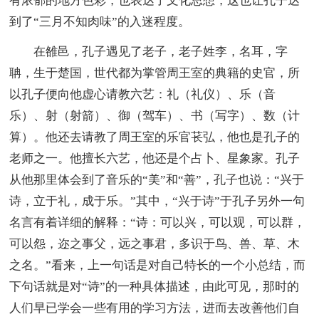
有浓郁的地方色彩，也表达了文化思想，这也让孔子达
到了“三月不知肉味”的入迷程度。
在雒邑，孔子遇见了老子，老子姓李，名耳，字
聃，生于楚国，世代都为掌管周王室的典籍的史官，所
以孔子便向他虚心请教六艺：礼（礼仪）、乐（音
乐）、射（射箭）、御（驾车）、书（写字）、数（计
算）。他还去请教了周王室的乐官苌弘，他也是孔子的
老师之一。他擅长六艺，他还是个占卜、星象家。孔子
从他那里体会到了音乐的“美”和“善”，孔子也说：“兴于
诗，立于礼，成于乐。”其中，“兴于诗”于孔子另外一句
名言有着详细的解释：“诗：可以兴，可以观，可以群，
可以怨，迩之事父，远之事君，多识于鸟、兽、草、木
之名。”看来，上一句话是对自己特长的一个小总结，而
下句话就是对“诗”的一种具体描述，由此可见，那时的
人们早已学会一些有用的学习方法，进而去改善他们自