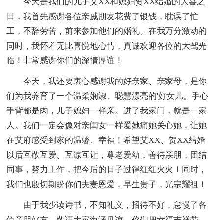
今天是我们的儿子艾XX和媳妇贺XX结婚的大喜之
日，我首先感谢各位亲戚朋友花费了银钱，耽误了忙
工，不辞劳苦，前来参加他们的婚礼。在我万分激动的
同时，我怀着无比喜悦地心情，真诚欢迎各位的大驾光
临！非常感谢你们的深情厚谊！
今天，我还要衷心感谢我的好亲家、亲家母，是你
们为我养育了一个温柔娴淑、聪慧漂亮的'好女儿。手心
手背都是肉，儿子媳妇一样亲。进了我家门，就是一家
人。我们一定会像对亲闺女一样爱她痛她关心她，让她
在艾府感受到家的温馨、幸福！希望艾XX、贺XX结婚
以后互敬互爱、互谅互让，尊老爱幼，善待亲朋，团结
同事，努力工作，把今后的日子过得红红火火！同时，
我们也殷切期盼你们夫妻恩爱，早生贵子，光宗耀祖！
由于我少读诗书，不知礼义，招待不好，怠慢了各
位亲朋好友，敬请大家海涵见谅。你们把幸福吉祥带