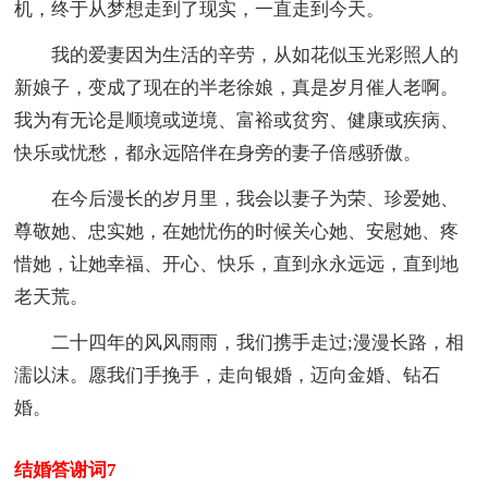
机，终于从梦想走到了现实，一直走到今天。
我的爱妻因为生活的辛劳，从如花似玉光彩照人的
新娘子，变成了现在的半老徐娘，真是岁月催人老啊。
我为有无论是顺境或逆境、富裕或贫穷、健康或疾病、
快乐或忧愁，都永远陪伴在身旁的妻子倍感骄傲。
在今后漫长的岁月里，我会以妻子为荣、珍爱她、
尊敬她、忠实她，在她忧伤的时候关心她、安慰她、疼
惜她，让她幸福、开心、快乐，直到永永远远，直到地
老天荒。
二十四年的风风雨雨，我们携手走过;漫漫长路，相
濡以沫。愿我们手挽手，走向银婚，迈向金婚、钻石
婚。
结婚答谢词7