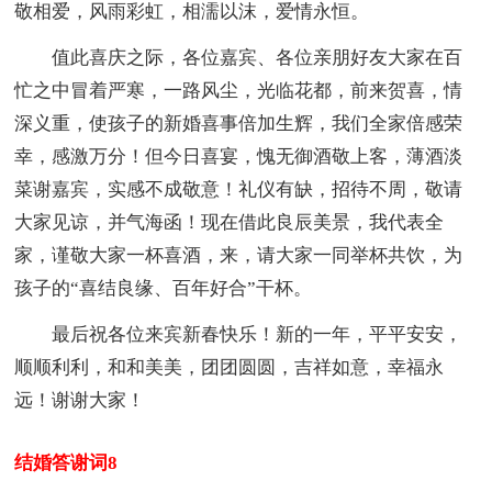
敬相爱，风雨彩虹，相濡以沫，爱情永恒。
值此喜庆之际，各位嘉宾、各位亲朋好友大家在百
忙之中冒着严寒，一路风尘，光临花都，前来贺喜，情
深义重，使孩子的新婚喜事倍加生辉，我们全家倍感荣
幸，感激万分！但今日喜宴，愧无御酒敬上客，薄酒淡
菜谢嘉宾，实感不成敬意！礼仪有缺，招待不周，敬请
大家见谅，并气海函！现在借此良辰美景，我代表全
家，谨敬大家一杯喜酒，来，请大家一同举杯共饮，为
孩子的“喜结良缘、百年好合”干杯。
最后祝各位来宾新春快乐！新的一年，平平安安，
顺顺利利，和和美美，团团圆圆，吉祥如意，幸福永
远！谢谢大家！
结婚答谢词8