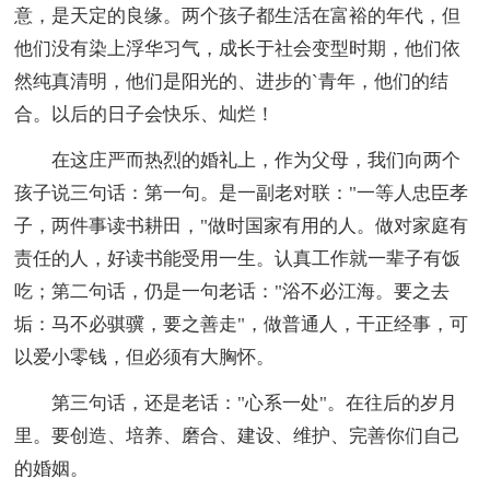
意，是天定的良缘。两个孩子都生活在富裕的年代，但
他们没有染上浮华习气，成长于社会变型时期，他们依
然纯真清明，他们是阳光的、进步的`青年，他们的结
合。以后的日子会快乐、灿烂！
在这庄严而热烈的婚礼上，作为父母，我们向两个
孩子说三句话：第一句。是一副老对联："一等人忠臣孝
子，两件事读书耕田，"做时国家有用的人。做对家庭有
责任的人，好读书能受用一生。认真工作就一辈子有饭
吃；第二句话，仍是一句老话："浴不必江海。要之去
垢：马不必骐骥，要之善走"，做普通人，干正经事，可
以爱小零钱，但必须有大胸怀。
第三句话，还是老话："心系一处"。在往后的岁月
里。要创造、培养、磨合、建设、维护、完善你们自己
的婚姻。