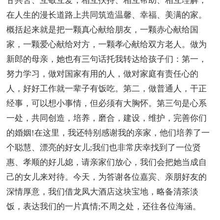
甘共苦、互敬互爱，相互扶持、相互帮助、相互理解，
在人生的漫长道路上共同筑造温馨、幸福、美满的家。
概括起来就是把一颗真心献给朋友，一颗赤心献给国
家，一颗爱心献给对方，一颗孝心献给双方老人。做为
新郎的母亲，她也有三句话托我转达给孩子们：第一，
努力学习，做对国家有用的人，做对家庭有责任心的
人，好好工作就一辈子有饭吃。第二，做普通人，干正
经事，可以想小事情，但必须有大胸怀。第三句是心系
一处，共同创造，培养，磨合，建设，维护，完善你们
的婚姻!在这里，我还特别感谢我的亲家，他们培养了一
个聪慧、漂亮的好女儿;我们也非常庆幸找到了一位贤
惠、孝顺的好儿媳，请亲家们放心，我们会把她当成自
己的女儿来对待。今天，为答谢各位嘉宾、亲朋好友的
深情厚意，我们借龙凤大酒店这块宝地，略备清茶淡
饭，表达我们的一片真情;不周之处，还往各位海涵。