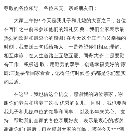
尊敬的各位领导、各位来宾、亲戚朋友们：
大家上午好! 今天是我儿子和儿媳的大喜之日，各位
在百忙之中前来参加他们的婚礼庆 典，我们全家表示最
热烈的欢迎和最衷心的感谢! 在今天这个庄严而又幸福的
时刻，我要送三句话给新人，一是希望你们相互 理解、
相互体谅，在人生道路上互敬互爱、同舟共济;二是要勤
奋工作、积极进 取，用勤劳的双手，创造幸福美好的`家
庭;三是要常回家看看，记得任何时候爸 妈都是你们坚实
的后盾。
在这里，我也借这个机会，感谢我的两位亲家，谢
谢你们养育和培养了这么 优秀的女儿。 同时， 我也要向
我儿子和儿媳单位的领导和同事， 以及多年来关心、 支
持、帮助我们全家的各位亲朋好友，表示最衷心的感谢!
谢谢你们! 最后，再次感谢大家的光临，感谢今天***酒