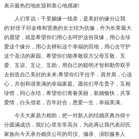
表示最热烈地欢迎和衷心地感谢!
人们常说：千里姻缘一线牵，是美好的缘分让我
的'好侄子邱金锋和贤惠的女士结为伉俪，作为长辈最大
的愿望，就是希望你们用心去呵护这份良缘，用心去珍
爱这个缘分，用心去耕耘这个幸福的田地，用心去守护
这个圣洁的家园。希望你们能孝敬双方父母互敬、互
爱、互谅、互让、互助，用自己的聪明才智和勤劳双手
去创造自己美好的未来;希望你们手拉手，肩并肩，心连
心，共创和谐美满的幸福家庭。愿你们早生贵子，互相
珍惜，同心永结，希望你们青春美丽，新婚愉快，共享
爱情，白头偕老，百年好合，恩爱一生，幸福美满。
今天大家鼎力相助，把一对新人的结婚庆典办得十
分圆滿成功，我们心里非常高兴，为此再让我代表邱氏
家族向今天承办婚庆公司的司仪、攝录、演职服务人