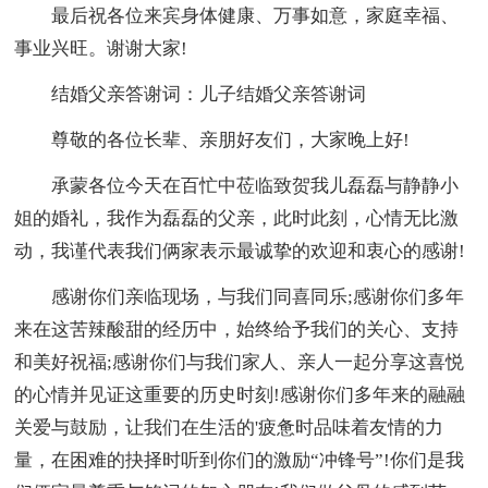
最后祝各位来宾身体健康、万事如意，家庭幸福、
事业兴旺。谢谢大家!
结婚父亲答谢词：儿子结婚父亲答谢词
尊敬的各位长辈、亲朋好友们，大家晚上好!
承蒙各位今天在百忙中莅临致贺我儿磊磊与静静小
姐的婚礼，我作为磊磊的父亲，此时此刻，心情无比激
动，我谨代表我们俩家表示最诚挚的欢迎和衷心的感谢!
感谢你们亲临现场，与我们同喜同乐;感谢你们多年
来在这苦辣酸甜的经历中，始终给予我们的关心、支持
和美好祝福;感谢你们与我们家人、亲人一起分享这喜悦
的心情并见证这重要的历史时刻!感谢你们多年来的融融
关爱与鼓励，让我们在生活的'疲惫时品味着友情的力
量，在困难的抉择时听到你们的激励“冲锋号”!你们是我