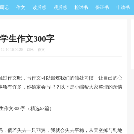
周记
作文
读后感
观后感
检讨书
保证书
申请书
学生作文300字
2-16 16:56:20
诗琳
作文
过作文吧，写作文可以锻炼我们的独处习惯，让自己的心
事项有许多，你确定会写吗？以下是小编帮大家整理的亲情
，倘若失去一只羽翼，我就会失去平稳，从天空掉与到地