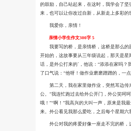
的鼓励，自己站起来，在这时，我学会了坚
来，也可以让你改过自新，从新走上多彩的
我爱你，亲情！
亲情小学生作文300字 5
我要写的桥，是亲情桥，这桥是那么的甜
开始的，这故事要从三年级说起，那天是星
话，是外公打来的`，他说：“添添在家吗？
了口气说：“他呀！做作业磨磨蹭蹭的，一
第二天，我在家里做作业，突然耳边传来
公。”我连忙跑过去给外公开门，外公笑呵
哦！”“啊！”我高兴的大叫一声，原来是我
来。外公看见我那么爱吃，之后每个星期六
外公对我的疼爱好像一座走不完的桥，这