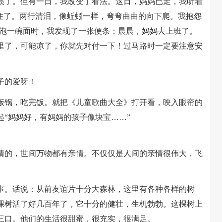
了。但有一日，我改变了看法。这日，妈妈已走，我听着
不住了。两行清泪，像蚯蚓一样，弯弯曲曲的向下爬。我抱怨
备泡一碗面时，我发现了一张便条：晨晨，妈妈去上班了。
里了，可能凉了，你就先对付一下！过马路时一定要注意安
子的爱呀！
锅，吃完饭。就把《儿童歌曲大全》打开看，映入眼帘的
“妈妈好，有妈妈的孩子像块宝……”
的，世间万物都有亲情。不仅仅是人间的亲情很伟大，飞
。话说：从前友谊片十分大森林，这里有各种各样的树
棵树活了好几百年了，它十分的健壮，生机勃勃。这棵树上
三口。他们的生活很甜蜜，很充实，很满足。