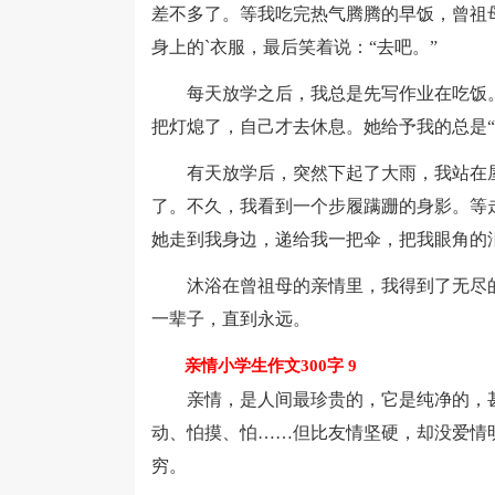
差不多了。等我吃完热气腾腾的早饭，曾祖
身上的`衣服，最后笑着说：“去吧。”
每天放学之后，我总是先写作业在吃饭。
把灯熄了，自己才去休息。她给予我的总是“
有天放学后，突然下起了大雨，我站在屋
了。不久，我看到一个步履蹒跚的身影。等
她走到我身边，递给我一把伞，把我眼角的泪
沐浴在曾祖母的亲情里，我得到了无尽的
一辈子，直到永远。
亲情小学生作文300字 9
亲情，是人间最珍贵的，它是纯净的，甚至
动、怕摸、怕……但比友情坚硬，却没爱情
穷。