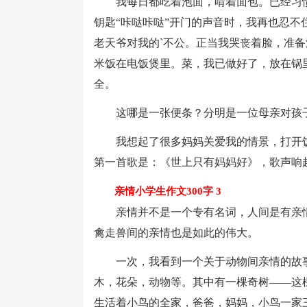
我每日都吃着泡面，啃着面包。已经习惯
钥匙“咔哒咔哒”开门的声音时，我再也忍
老天爷对我的`不公。正当我哭丧着脸，准
米饭在电饭煲里。菜，我已做好了，放在锅
全。
这哪是一张便条？分明是一位母亲对孩
我想起了很多妈妈关爱我的情景，打开饭
第一首歌是：《世上只有妈妈好》，歌声响起
亲情小学生作文300字 3
亲情并不是一个专有名词，人间是有亲情
禽走兽间的亲情也是如此的伟大。
一次，我看到一个关于动物间亲情的故事
木，花朵，动物等。其中有一棵奇树——这
生活着小鸟的全家，爸爸，妈妈，小鸟一家