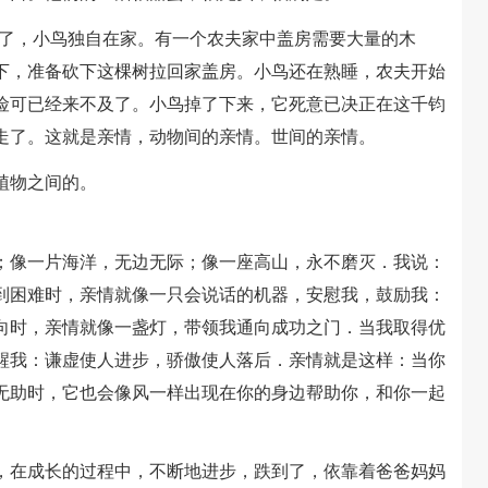
了，小鸟独自在家。有一个农夫家中盖房需要大量的木
下，准备砍下这棵树拉回家盖房。小鸟还在熟睡，农夫开始
险可已经来不及了。小鸟掉了下来，它死意已决正在这千钧
走了。这就是亲情，动物间的亲情。世间的亲情。
植物之间的。
像一片海洋，无边无际；像一座高山，永不磨灭．我说：
到困难时，亲情就像一只会说话的机器，安慰我，鼓励我：
向时，亲情就像一盏灯，带领我通向成功之门．当我取得优
醒我：谦虚使人进步，骄傲使人落后．亲情就是这样：当你
无助时，它也会像风一样出现在你的身边帮助你，和你一起
在成长的过程中，不断地进步，跌到了，依靠着爸爸妈妈