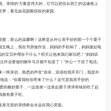
强。亲情的'力量是伟大的，它可以把你从死亡的边缘救上
世界，看见如花园般缤纷的家园。
蜜，那么的温馨啊！这桥是从外公亲手炒的那一个个栗子
期五晚上，我在书房做作业，妈妈的手机响了，妈妈接起电
我的宝贝外甥在干什么？明天让他来我们家玩吧！”妈妈叹
点点作业要做到猴年马月都不知道了！”外公一下挂了电话。
一阵亲切。熟悉的声音“添添，添添给我开开门，我是外
呵地说：“你看我给你带来了什么？这可是我亲手炒的
最爱的糖炒栗子，一边道谢一边拿起栗子津津有味的吃了起
我都有栗子吃。
座无形的亲情桥会永远在我心里面。