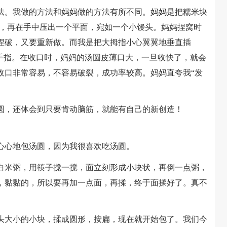
。我做的方法和妈妈做的方法有所不同。妈妈是把糯米块
的，再在手中压出一个平面，宛如一个小馒头。妈妈捏窝时
捏破，又要重新做。而我是把大拇指小心翼翼地垂直插
出手指。在收口时，妈妈的汤圆皮薄口大，一旦收快了，就会
收口非常容易，不容易破裂，成功率较高。妈妈直夸我“发
，还体会到只要肯动脑筋，就能有自己的新创造！
心地包汤圆，因为我很喜欢吃汤圆。
米粥，用筷子搅一搅，面立刻形成小块状，再倒一点粥，
，黏黏的，所以要再加一点面，再揉，终于面揉好了。真不
大小的小块，揉成圆形，按扁，现在就开始包了。我们今