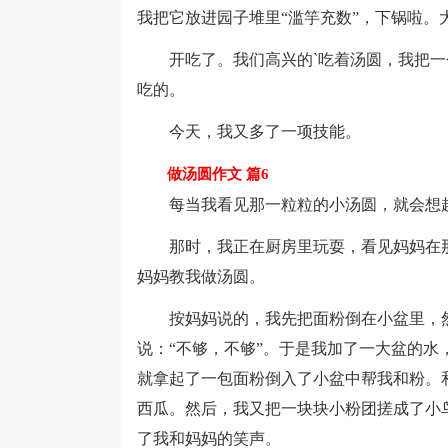
我把它放进园子堆里“滥竽充数”，下锅啦。
开吃了。我们高兴的`吃着汤圆，我把一
吃的。
今天，我又多了一项技能。
做汤圆作文 篇6
每当我看见那一粒粒的小汤圆，就会想起
那时，我正在厨房里玩耍，看见妈妈在那
妈妈教我做汤圆。
按妈妈说的，我先把面粉倒在小盆里，然
说：“不够，不够”。于是我加了一大盆的水
就拿起了一包面粉倒入了小盆中帮我和粉。
西瓜。然后，我又把一块块小粉团搓成了小
了我和妈妈的笑声。