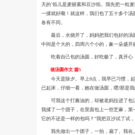
天的`馅儿是麦丽素和豆沙馅。我先把一粒
一揉就好嘞！就这样，我们包了五十多个汤
各有不同。
最后，水烧开了，妈妈把我们包好的汤圆
中间是个大的，四周六个小的，象一朵盛开
吃着自己包的汤圆，好吃极了，真开心
做汤圆作文 篇5
今天是除夕。早上8点，我早已习惯，起
已起床，仔细一看，她在做汤圆，嘿!那是我
可我这个打酱油的，却被老妈拉进了包汤圆
我揉了一个团子，在里面包上一些芝麻，第
它的不还是一样的包吗？”我把豆沙试了试
我先做出一个团子，一拍，扁了。我在上