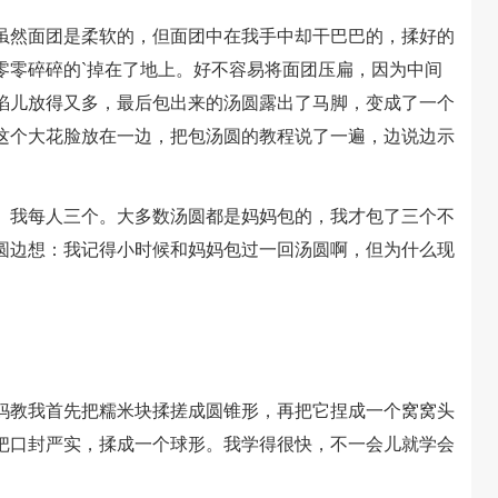
然面团是柔软的，但面团中在我手中却干巴巴的，揉好的
零零碎碎的`掉在了地上。好不容易将面团压扁，因为中间
馅儿放得又多，最后包出来的汤圆露出了马脚，变成了一个
这个大花脸放在一边，把包汤圆的教程说了一遍，边说边示
我每人三个。大多数汤圆都是妈妈包的，我才包了三个不
圆边想：我记得小时候和妈妈包过一回汤圆啊，但为什么现
教我首先把糯米块揉搓成圆锥形，再把它捏成一个窝窝头
把口封严实，揉成一个球形。我学得很快，不一会儿就学会