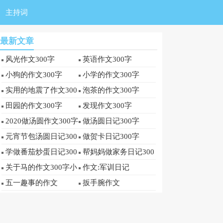
主持词
最新文章
风光作文300字
英语作文300字
小狗的作文300字
小学的作文300字
实用的地震了作文300
泡茶的作文300字
字
田园的作文300字
发现作文300字
2020做汤圆作文300字
做汤圆日记300字
元宵节包汤圆日记300
做贺卡日记300字
字
学做番茄炒蛋日记300
帮妈妈做家务日记300
字
字
关于马的作文300字小
作文:军训日记
学优秀作文
五一趣事的作文
扳手腕作文