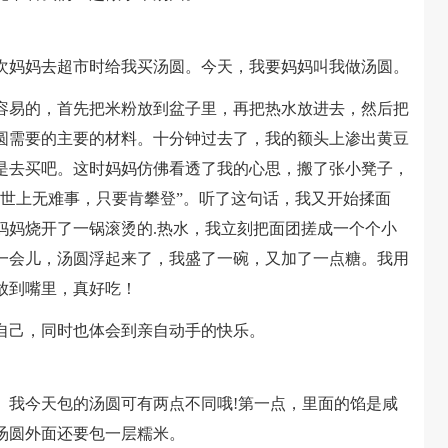
妈妈去超市时给我买汤圆。今天，我要妈妈叫我做汤圆。
易的，首先把米粉放到盆子里，再把热水放进去，然后把
圆需要的主要的材料。十分钟过去了，我的额头上渗出黄豆
是去买吧。这时妈妈仿佛看透了我的心思，搬了张小凳子，
“世上无难事，只要肯攀登”。听了这句话，我又开始揉面
妈妈烧开了一锅滚烫的.热水，我立刻把面团搓成一个个小
一会儿，汤圆浮起来了，我盛了一碗，又加了一点糖。我用
放到嘴里，真好吃！
己，同时也体会到亲自动手的快乐。
我今天包的汤圆可有两点不同哦!第一点，里面的馅是咸
汤圆外面还要包一层糯米。