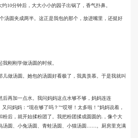
大约10分钟后，大大小小的园子出锅了，香气扑鼻。
个汤圆夹成两半。这正是我包的那个，放进嘴里，还挺好
我刚刚学做汤圆的时候。
儿做汤圆。她包的汤圆好看极了，我真羡慕。于是我就叫
后再加一点水。我问妈妈这点水够不够，妈妈连连
，又问妈妈：“现在够了吗？”“哎呀！太多啦！”妈妈说着，
和粉后，就开始揉粉团了。我把粉团揉成圆圆的.，像个大
鸟汤圆、小兔汤圆、青蛙汤圆、小猫汤圆……。厨房里充满