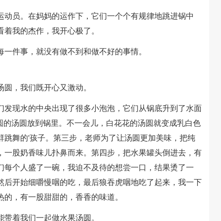
动员。在妈妈的运作下，它们一个个有规律地跳进锅中
看着我的杰作，我开心极了。
一件事，就没有做不到和做不好的事情。
圆，我们既开心又激动。
发现水的中央出现了很多小泡泡，它们从锅底升到了水面
圆圆的汤圆放到锅里。不一会儿，白花花的汤圆就变成乳白色
群跳舞的'孩子。第三步，老师为了让汤圆更加美味，把纯
，一股奶香味儿扑鼻而来。第四步，把水果罐头倒进去，有
们每个人盛了一碗，我迫不及待的想尝一口，结果烫了一
然后开始细嚼慢咽的吃，最后狼吞虎咽地吃了起来，我一下
热的，有一股甜甜的，香香的味道。
带着我们一起做水果汤圆。