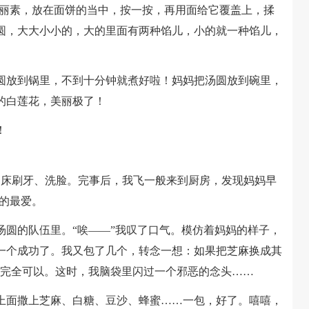
麦丽素，放在面饼的当中，按一按，再用面给它覆盖上，揉
圆，大大小小的，大的里面有两种馅儿，小的就一种馅儿，
放到锅里，不到十分钟就煮好啦！妈妈把汤圆放到碗里，
的白莲花，美丽极了！
！
床刷牙、洗脸。完事后，我飞一般来到厨房，发现妈妈早
的最爱。
的队伍里。“唉——”我叹了口气。模仿着妈妈的样子，
一个成功了。我又包了几个，转念一想：如果把芝麻换成其
，完全可以。这时，我脑袋里闪过一个邪恶的念头……
面撒上芝麻、白糖、豆沙、蜂蜜……一包，好了。嘻嘻，