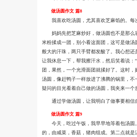
做汤圆作文 篇8
我喜欢吃汤圆，尤其喜欢芝麻馅的。每次
妈妈先把芝麻炒好，做汤圆也不是那么容
米粉揉成一团，别小看这面团，这可是做汤
般大的汗珠，两只手臂都发酸了。我心想还
让我休息一下，帮我擦汗水，然后笑着说：
团，果然，一个光滑面团就揉好了。这时，
汤圆，像赶鸭子一样放进了沸腾的锅里，不
疑问的目光看着自己做的汤圆，我夹来一个
通过学做汤圆，让我明白了做事要相信自
做汤圆作文 篇9
今天，吃过午饭，我早早地等着包汤圆。
的，由咸菜，香菇，猪肉组成。第二点就是