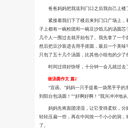
爸爸妈妈把我送到门口之后我自己上楼了
紧接着我们下了楼后来到门口广场上，看
子上都有一碗粉团和一碗豆沙馅儿的汤圆芯
几个人一围过去就开始包了。我先拿了一个
然后把豆沙装进去用手搓圆，最后一个美味
只包了五十几个汤圆，比其他小组包的少了
时间过得好快呀，十分钟一会儿就过去了
做汤圆作文 篇2
“宜函。”妈妈一只手提着一袋黑乎乎的东
到阳台包汤圆！”“好啊好啊！”我兴冲冲地从
妈妈先将面团浸湿，让它变得柔软，分好
轻轻压扁一些，再在中间按一个小小的洞，
了。