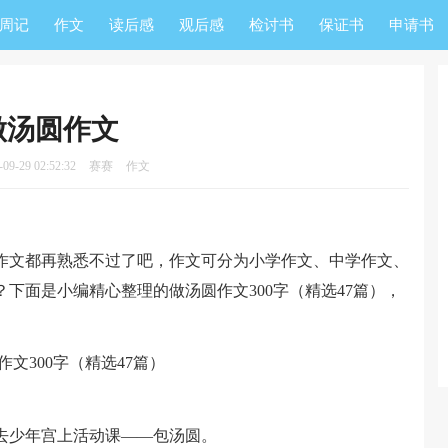
周记
作文
读后感
观后感
检讨书
保证书
申请书
做汤圆作文
9-29 02:52:32
赛赛
作文
文都再熟悉不过了吧，作文可分为小学作文、中学作文、
下面是小编精心整理的做汤圆作文300字（精选47篇），
少年宫上活动课——包汤圆。