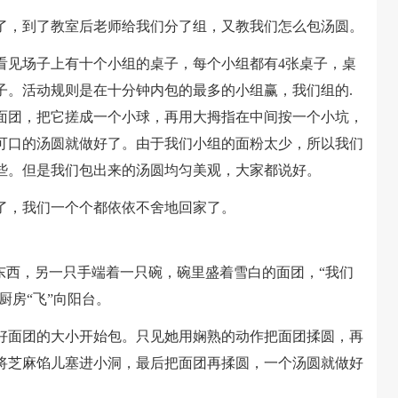
，到了教室后老师给我们分了组，又教我们怎么包汤圆。
见场子上有十个小组的桌子，每个小组都有4张桌子，桌
子。活动规则是在十分钟内包的最多的小组赢，我们组的.
面团，把它搓成一个小球，再用大拇指在中间按一个小坑，
可口的汤圆就做好了。由于我们小组的面粉太少，所以我们
些。但是我们包出来的汤圆均匀美观，大家都说好。
，我们一个个都依依不舍地回家了。
西，另一只手端着一只碗，碗里盛着雪白的面团，“我们
厨房“飞”向阳台。
面团的大小开始包。只见她用娴熟的动作把面团揉圆，再
将芝麻馅儿塞进小洞，最后把面团再揉圆，一个汤圆就做好