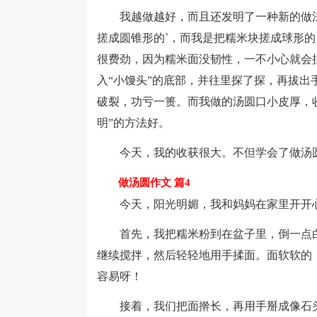
我越做越好，而且还发明了一种新的做法
搓成圆锥形的`，而我是把糯米块搓成球形
很费劲，因为糯米面没韧性，一不小心就会
入“小馒头”的底部，并往里探了探，再拔
破裂，功亏一篑。而我做的汤圆口小皮厚，
明”的方法好。
今天，我的收获很大。不但学会了做汤圆
做汤圆作文 篇4
今天，阳光明媚，我和妈妈在家里开开心
首先，我把糯米粉到在盆子里，倒一点白
继续搅拌，然后轻轻地用手揉面。面软软的
容易呀！
接着，我们把面擀长，再用手掰成像石头