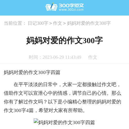
>
>
当前位置：
日记300字
作文
妈妈对爱的作文300字
妈妈对爱的作文300字
时间：2023-06-29 11:43:49
作文
妈妈对爱的作文300字四篇
在平平淡淡的日常中，大家一定都接触过作文吧，
借助作文可以宣泄心中的情感，调节自己的心情。那么
你有了解过作文吗？以下是小编精心整理的妈妈对爱的
作文300字4篇，希望对大家有所帮助。