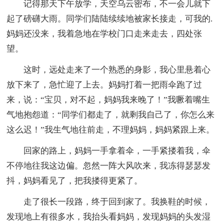
记得那天下午放学，天空乌云密布，不一会儿就下
起了磅礴大雨。同学们陆陆续续地被家长接走，可我的.
妈妈还没来，我着急地在学校门口走来走去，四处张
望。
这时，远处走来了一个熟悉的身影，我心里悬着心
放下来了，急忙迎了上去。妈妈打着一把雨伞跑了过
来，说：“宝贝，对不起，妈妈我来晚了！”我噘着嘴生
气地抱怨道：“同学们都走了，就剩我自己了，你怎么来
这么迟！”我生气地往前走，不理妈妈，妈妈紧跟上来。
回家的路上，妈妈一手拿着伞，一手紧搂着我，伞
不停地往我这边偏。忽然一阵大风吹来，我冻得瑟瑟发
抖，妈妈看见了，把我搂得更紧了。
走了很长一段路，终于回到家了。我换鞋的时候，
发现地上有很多水，我抬头看妈妈，发现妈妈的头发湿