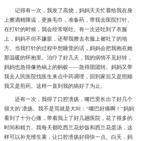
记得有一次，我发了高烧，妈妈天天忙着给我在身
上擦酒精降温，更换毛巾，准备药，带我去医院打针。
在打针的时候，我会经常呕吐。有一次还吐到了衣服
上，妈妈不但不嫌脏，还帮我擦去衣服上被吐了的地
方。当我打针的过程中想睡觉的话，妈妈会把我抱在她
那温暖的怀抱里。治疗了好几天，我的病情不见好转，
妈妈也急得像热锅上的蚂蚁——急得团团转。妈妈又带
我去人民医院找医生来点中药调理，回到家后又是照顾
我又是煎药。这样一直到我的病好了为止。
还有一次，我得了口腔溃疡，嘴巴里长出了好几个
很大的`溃疡。我不是骂就是大叫：“嘴巴好痛啊！”妈妈
看到了十分心痛，带着我上了好几趟医院，花了很多的
时间和精力。我每天都吃西兰花炒饭和西兰花蛋汤，这
样可以补充维生素，让口腔溃疡好得快一点。白天，妈