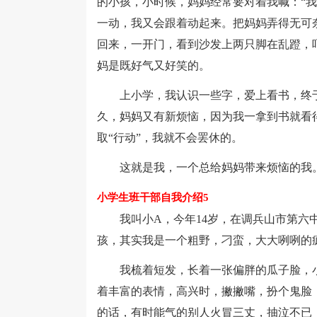
的小孩，小时候，妈妈经常要对着我喊：“
一动，我又会跟着动起来。把妈妈弄得无可
回来，一开门，看到沙发上两只脚在乱蹬，
妈是既好气又好笑的。
上小学，我认识一些字，爱上看书，终于
久，妈妈又有新烦恼，因为我一拿到书就看
取“行动”，我就不会罢休的。
这就是我，一个总给妈妈带来烦恼的我
小学生班干部自我介绍5
我叫小A，今年14岁，在调兵山市第六中
孩，其实我是一个粗野，刁蛮，大大咧咧的
我梳着短发，长着一张偏胖的瓜子脸，小
着丰富的表情，高兴时，撇撇嘴，扮个鬼脸
的话，有时能气的别人火冒三丈，抽泣不已