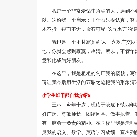
我是一个非常爱钻牛角尖的人，遇到不会
以。这给我一个启示：干什么只要认真，努
木不折；锲而不舍，金石可镂”这句名言的
我也是一个不甘寂寞的'人，喜欢广交朋
他，你就会感到寂寞，冷清。所以，不管年
意和他成为好朋友。
在这里，我是粗粗的勾画我的概貌，写出
请让我今后用生活的五彩之笔把我的形象清
小学生班干部自我介绍6
王xx：今年十岁，现读于堎底下镇四年级
好广泛、尊敬师长、团结同学、做事执着、
有一腔勇于负责的精神。在学校里我是老师
灵我的语文、数学、英语学习成绩一直名列前