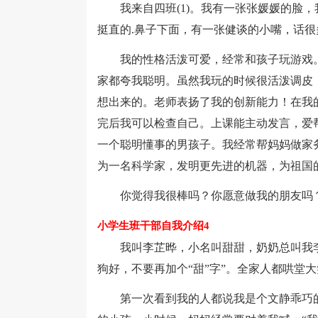
我来自四班(1)。我有一张张媛媛的脸，
挺直的.鼻子下面，有一张健谈的小嘴，话
我的性格活泼可爱，经常和孩子玩游戏。
家都夸我聪明。虽然我玩的时候很活泼调皮
想出来的。老师表扬了我的创新能力！在我
完后我可以检查自己。上课能主动发言，爱
一个聪明懂事的男孩子。我经常帮妈妈做家
为一名科学家，发明更先进的机器，为祖国
你觉得我很棒吗？你愿意做我的朋友吗？
小学生班干部自我介绍4
我叫李芷晔，小名叫甜甜，奶奶总叫我李
狗好，不要再加个“甜”字”。全家人都哄堂
第一次看到我的人都说我是个文静乖巧的