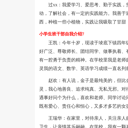
过xx：我爱学习、爱思考、勤于实践，
动，了解社会，有一定的实践能力。我善于
西，种植一些小植物，实践让我吸取了甘甜
小学生班干部自我介绍7
王凯：今年十岁，现读于堎底下镇四年级
好广泛、尊敬师长、团结同学、做事执着、
有一腔勇于负责的精神。在学校里我是老师
灵我的语文、数学、英语学习成绩一直名列前
赵欢：有人说，金子是最纯美的，但比金
灵，我心地善良、追求纯真、无私无邪。对
遇事好问个为什么，喜欢和老师、同学讨论
既有爱心、责任心和恒心，又多才多艺的女
王瑞华：在家里，对待亲人，关注亲人的
卫生，让亲情其乐融融。在学校，我有一颗