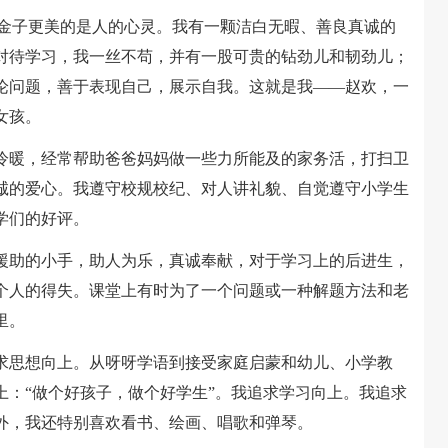
金子更美的是人的心灵。我有一颗洁白无暇、善良真诚的
对待学习，我一丝不苟，并有一股可贵的钻劲儿和韧劲儿；
论问题，善于表现自己，展示自我。这就是我——赵欢，一
女孩。
暖，经常帮助爸爸妈妈做一些力所能及的家务活，打扫卫
诚的爱心。我遵守校规校纪、对人讲礼貌、自觉遵守小学生
学们的好评。
助的小手，助人为乐，真诚奉献，对于学习上的后进生，
个人的得失。课堂上有时为了一个问题或一种解题方法和老
里。
求思想向上。从呀呀学语到接受家庭启蒙和幼儿、小学教
上：“做个好孩子，做个好学生”。我追求学习向上。我追求
外，我还特别喜欢看书、绘画、唱歌和弹琴。