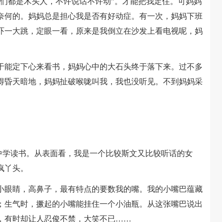
我们都是木头人，不许说话不许动”。才能把我定住。可妈妈
奈何的。妈妈总是担心我是否有好动症。有一次，妈妈下班
吓一大跳，定眼一看，原来是我倒立在沙发上看电视呢，妈
能定下心来看书，妈妈心中的大石头终于落下来。过不多
得昏天暗地，妈妈扯破喉咙叫我，我也没听见。不到妈妈采
。
学读书。从表面看，我是一个比较斯文又比较听话的女
疯丫头。
眼睛，高鼻子，最有特点的要数我的嘴。我的小嘴巴蕴藏
；生气时，撅起的小嘴能挂住一个小油瓶。从这张嘴巴说出
，有时却让人忍俊不禁，大笑不已……