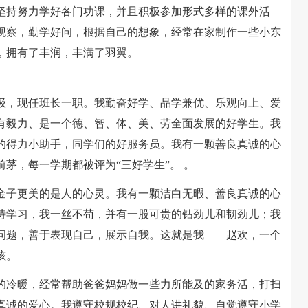
坚持努力学好各门功课，并且积极参加形式多样的课外活
观察，勤学好问，根据自己的想象，经常在家制作一些小东
，拥有了丰润，丰满了羽翼。
，现任班长一职。我勤奋好学、品学兼优、乐观向上、爱
有毅力、是一个德、智、体、美、劳全面发展的好学生。我
的得力小助手，同学们的好服务员。我有一颗善良真诚的心
茅，每一学期都被评为“三好学生”。 。
子更美的是人的心灵。我有一颗洁白无暇、善良真诚的心
待学习，我一丝不苟，并有一股可贵的钻劲儿和韧劲儿；我
问题，善于表现自己，展示自我。这就是我——赵欢，一个
孩。
冷暖，经常帮助爸爸妈妈做一些力所能及的家务活，打扫
真诚的爱心。我遵守校规校纪、对人讲礼貌、自觉遵守小学