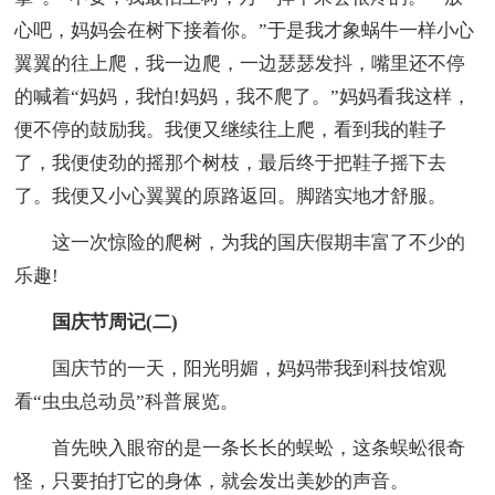
心吧，妈妈会在树下接着你。”于是我才象蜗牛一样小心
翼翼的往上爬，我一边爬，一边瑟瑟发抖，嘴里还不停
的喊着“妈妈，我怕!妈妈，我不爬了。”妈妈看我这样，
便不停的鼓励我。我便又继续往上爬，看到我的鞋子
了，我便使劲的摇那个树枝，最后终于把鞋子摇下去
了。我便又小心翼翼的原路返回。脚踏实地才舒服。
这一次惊险的爬树，为我的国庆假期丰富了不少的
乐趣!
国庆节周记(二)
国庆节的一天，阳光明媚，妈妈带我到科技馆观
看“虫虫总动员”科普展览。
首先映入眼帘的是一条长长的蜈蚣，这条蜈蚣很奇
怪，只要拍打它的身体，就会发出美妙的声音。