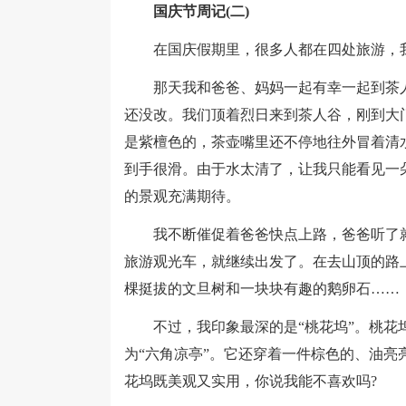
国庆节周记(二)
在国庆假期里，很多人都在四处旅游，
那天我和爸爸、妈妈一起有幸一起到茶人
还没改。我们顶着烈日来到茶人谷，刚到大
是紫檀色的，茶壶嘴里还不停地往外冒着清
到手很滑。由于水太清了，让我只能看见一
的景观充满期待。
我不断催促着爸爸快点上路，爸爸听了就
旅游观光车，就继续出发了。在去山顶的路
棵挺拔的文旦树和一块块有趣的鹅卵石……
不过，我印象最深的是“桃花坞”。桃花坞
为“六角凉亭”。它还穿着一件棕色的、油亮
花坞既美观又实用，你说我能不喜欢吗?