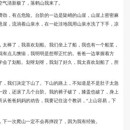
空气清新极了，落鹤山我来了。
劲，有点危险。台阶的一边是陡峭的山崖，山崖上密密麻
悬崖，流淌着山泉水，在一处洼地我用山泉水洗了下手，凉
太棒了，我喜欢划船。我们坐上了船，我也有一个船桨，
我有点儿懊恼，我明明是想帮正忙的。爸爸一边掌握着方
学会了划船。划呀划呀，我划了好久，我太喜欢划船了，所
，我们决定下山了。下山的路上，不知道是不是肚子太急
一跤，还滚了几个台阶。我的裤子破了，膝盖也破了，身上
听从爸爸妈妈的劝告，我要记住这个教训，“上山容易，下
下一次爬山一定不会再摔跤了，因为我有经验。