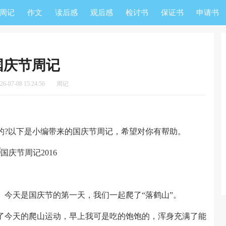
周记
作文
读后感
观后感
检讨书
保证书
申请书
国庆节周记
-07-08 15:24:56
周记
?以下是小编带来的国庆节周记，希望对你有帮助。
天是国庆节的第一天，我们一起爬了“落鹤山”。
今天的爬山运动，早上我可是吃的饱饱的，浑身充满了能