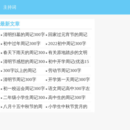
主持词
最新文章
清明扫墓的周记300字
回家过元宵节的周记
范文300字（通用38
初中过年周记300字
2022初中周记300字
篇）
（通用43篇）
（通用23篇）
春天下雨天的周记300
有关原地踏步的文明
字
的300字周记
清明节感想的周记300
初中开学周记(优选15
字
篇)
300字以上的周记
劳动节周记300字
清明节周记300字
开学第一天周记300字
初一校运会周记300字
语文周记高中300字左
右
二年级小学生周记300
高中生的周记300字
字
（精选41篇）
八月十五中秋节的周
小学生中秋节赏月的
记怎么写
周记