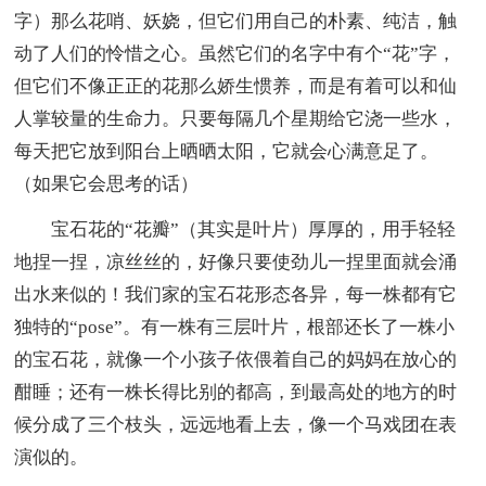
字）那么花哨、妖娆，但它们用自己的朴素、纯洁，触
动了人们的怜惜之心。虽然它们的名字中有个“花”字，
但它们不像正正的花那么娇生惯养，而是有着可以和仙
人掌较量的生命力。只要每隔几个星期给它浇一些水，
每天把它放到阳台上晒晒太阳，它就会心满意足了。
（如果它会思考的话）
宝石花的“花瓣”（其实是叶片）厚厚的，用手轻轻
地捏一捏，凉丝丝的，好像只要使劲儿一捏里面就会涌
出水来似的！我们家的宝石花形态各异，每一株都有它
独特的“pose”。有一株有三层叶片，根部还长了一株小
的宝石花，就像一个小孩子依偎着自己的妈妈在放心的
酣睡；还有一株长得比别的都高，到最高处的地方的时
候分成了三个枝头，远远地看上去，像一个马戏团在表
演似的。