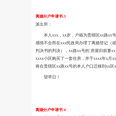
离婚分户申请书 3
派出所：
本人xxx，xx岁，户籍为贵辖区xx路xx号
感情不合而在xxx民政局办理了离婚登记（
判决书的判决），xx路xx号的`房屋归前妻x
xxxx小区购买了一套住房，并于xxxx年x
将在贵辖区xx路xx号的本人户口迁移到xx区xx
望早日！
离婚分户申请书 4