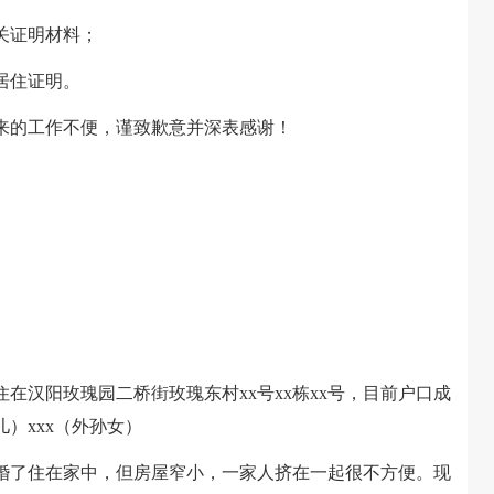
关证明材料；
居住证明。
的工作不便，谨致歉意并深表感谢！
住在汉阳玫瑰园二桥街玫瑰东村xx号xx栋xx号，目前户口成
儿）xxx（外孙女）
了住在家中，但房屋窄小，一家人挤在一起很不方便。现