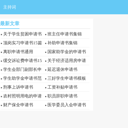
主持词
最新文章
关于学生贫困申请书
班主任申请书集锦
顶岗实习申请书15篇
补助申请书集锦
离职申请书通用
国家助学金的申请书
缓交诉讼费申请书15
关于经济适用房申请
篇
书
学生会部门副部长申
延迟退休申请书
请书
学生助学金申请书范
三好学生申请书模板
文
刑事上诉申请书
工资补贴申请书
农村照明用电的申请
职员辞职申请书
书
财产保全申请书
医学委员入会申请书