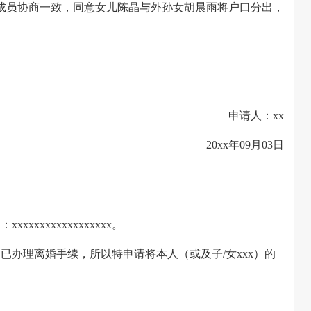
成员协商一致，同意女儿陈晶与外孙女胡晨雨将户口分出，
申请人：xx
20xx年09月03日
xxxxxxxxxxxxxx。
已办理离婚手续，所以特申请将本人（或及子/女xxx）的