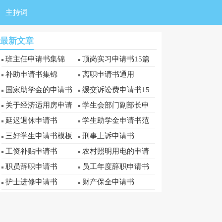
主持词
最新文章
班主任申请书集锦
顶岗实习申请书15篇
补助申请书集锦
离职申请书通用
国家助学金的申请书
缓交诉讼费申请书15
篇
关于经济适用房申请
学生会部门副部长申
书
请书
延迟退休申请书
学生助学金申请书范
文
三好学生申请书模板
刑事上诉申请书
工资补贴申请书
农村照明用电的申请
书
职员辞职申请书
员工年度辞职申请书
护士进修申请书
财产保全申请书