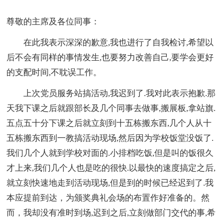
尊敬的主席及各位同事：
在此我表示深深的歉意,我也进行了自我检讨,希望以
后不会有同样的事情发生,也要努力改善自己,要学会更好
的支配时间,不耽误工作。
上次党员服务站搞活动,我迟到了.我对此表示抱歉.那
天我下课之后就跟部长及几个同事去做事,搬展板,拿站旗.
五点五十分下课之后就立刻到十五栋搬东西,几个人从十
五栋搬东西到一教搞活动现场,然后因为学校饭堂没饭了.
我们几个人就到学校对面的.小排档吃饭,但是叫的饭很久
才上来,我们几个人也是吃的很快.以最快的速度搞定之后,
就立刻快速地走到活动现场,但是到的时候已经迟到了.我
本应提前到达，为颁奖典礼会场的布置作好准备的。然
而，我却没有准时到场,迟到之后,立刻做部门交代的事,希