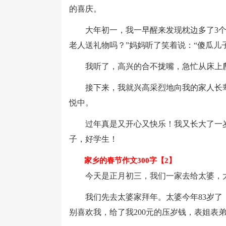
的喜庆。
大年初一，我一早醒来发现枕边多了3个红
老人送礼物吗？”妈妈听了笑着说：“傻瓜儿
我听了，高兴的合不拢嘴，急忙从床上爬
接下来，我就兴高采烈地向我的家人长辈
悦中。
过年真是又开心又快乐！我又长大了一岁
子，好学生！
家乡的春节作文300字【2】
今天是正月初三，我们一家去给太婆，大
我们先去太婆家拜年。太婆今年83岁了，
别喜欢我，给了我200元的压岁钱，表姐表