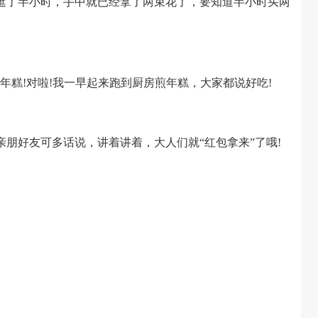
了半小时，手中就已经拿了两束花了，要知道半小时买两
糕!对啦!我一早起来跑到厨房煎年糕，大家都说好吃!
好友可多话说，讲着讲着，大人们就“红包拿来”了哦!