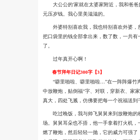
大公公的'家就在太婆家附近，我和爸爸妈
元压岁钱。我心里美滋滋的。
外婆特别喜欢我，我也特别喜欢外婆，所以
把口袋里的钱全部拿出来，数了数，一共有
了。
过年真开心啊！
春节拜年日记300字【3】
“噼里啪啦、噼里啪啦…”在一阵阵爆竹声
中放鞭炮，贴倒福“字、对联，穿新衣、家
真大，四处飞溅，仿佛要把每一个祝福送到
吃过晚饭，我与帅飞舅舅来到放鞭炮的秘
场。舅舅耳朵也不捂，他一手拿着打火机，
燃了鞭炮，然后轻轻一抛，它的威力可强了