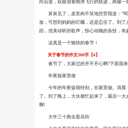
向后退，双眼望着炮弹飞行的轨迹，两腿一
舅舅见了，皮笑肉不笑地挖苦我道：”呵呵
放，可想到妈妈的叮嘱，还是忍住了。到了
蹈，优美动听的歌声，惊心动魄的杂技，有
这真是一个愉快的春节！
关于
春节的作文300字【4】
春节了，大家过的开不开心啊?下面我来
年夜饭家里做
今年的年夜饭很特别，在家里做。清晨，
了。到了晚上，大伙都忙起来了，最后一大
啊!
大年三十跑去逛花街