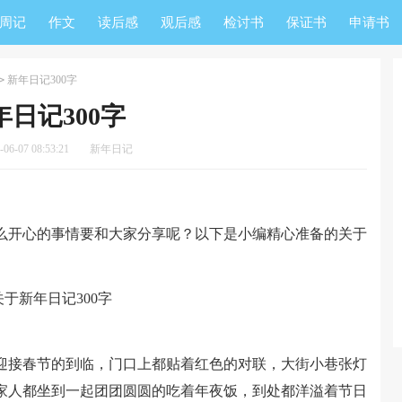
周记
作文
读后感
观后感
检讨书
保证书
申请书
>
新年日记300字
年日记300字
6-07 08:53:21
新年日记
开心的事情要和大家分享呢？以下是小编精心准备的关于
接春节的到临，门口上都贴着红色的对联，大街小巷张灯
家人都坐到一起团团圆圆的吃着年夜饭，到处都洋溢着节日