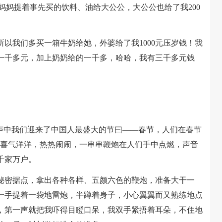
妈提着事先买的饮料、油给大公公，大公公也给了我200
我们多买一箱牛奶给她，外婆给了我1000元压岁钱！我
一千多元，加上奶奶给的一千多，哈哈，我有三千多元钱
中我们迎来了中国人最盛大的节曰——春节，人们在春节
家喜气洋洋，热热闹闹，一串串鞭炮在人们手中点燃，声音
千家万户。
密据点，拿出各种各样、五颜六色的鞭炮，准备大干一
一手提着一袋地雷炮，半蹲着身子，小心翼翼而又熟练地点
，第一声就把我吓得目瞪口呆，我双手紧捂着耳朵，不住地