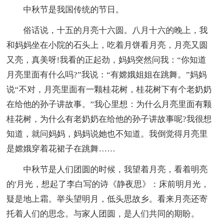
中秋节是我国传统的节日。
俗话说，十五的月亮十六圆。八月十六的晚上，我
和妈妈坐在小院的石头上，吃着月饼看月亮，月亮又圆
又亮，真美呀!我看的正起劲，妈妈突然问我：“你知道
月亮里面有什么吗?”我说：“有嫦娥姐姐在跳舞。”妈妈
说“不对，月亮里面有一颗桂花树，桂花树下有个老奶奶
在给他的孙子讲故事。”我心里想：为什么月亮里面有颗
桂花树，为什么有老奶奶在给他的孙子讲故事呢?我很想
知道，就问妈妈，妈妈说她也不知道。我倒觉得月亮里
是嫦娥穿着花裙子在跳舞……
中秋节是人们团圆的时候，我望着月亮，看着明亮
的'月光，想起了李白写的诗《静夜思》：床前明月光，
疑是地上霜。举头望明月，低头思故乡。看来月亮还寄
托着人们的思念。与家人团圆，是人们共同的期盼。