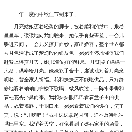
一年一度的中秋佳节到来了。
月亮姑娘迈着轻盈的脚步，披着柔和的纱巾，乘着
星星车，缓缓地向我们驶来。她似乎有些害羞，一会儿
躲进云间，一会儿又撩开面纱，露出娇容，整个世界都
被月色浸染成了梦幻般的银灰色。姥姥不停地催促我们
赶紧上楼赏月去，她把准备好的'鲜果、月饼摆了满满一
大盘，供奉给月亮。姥姥双手合十，虔诚地对着月亮念
叨着，替全家人祈福。我和妹妹还不能吃供品，只好静
静地听着蛐蛐们在楼下歌唱。微风吹过，一阵水果香和
着桂花香扑鼻而来。我和妹妹眼巴巴看着盘子里的供
品，舔着嘴唇，干咽口水。姥姥看着我们的馋样，笑了
笑，说：“开吃吧！”我和妹妹拿起月饼，迫不及待地往
嘴巴里塞。我望着天空，好像看到了姨妈家里的场景，