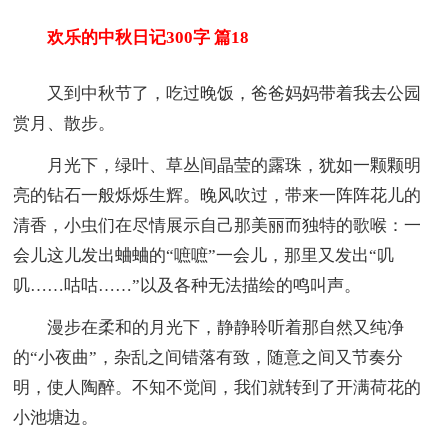
欢乐的中秋日记300字 篇18
又到中秋节了，吃过晚饭，爸爸妈妈带着我去公园
赏月、散步。
月光下，绿叶、草丛间晶莹的露珠，犹如一颗颗明
亮的钻石一般烁烁生辉。晚风吹过，带来一阵阵花儿的
清香，小虫们在尽情展示自己那美丽而独特的歌喉：一
会儿这儿发出蛐蛐的“嗻嗻”一会儿，那里又发出“叽
叽……咕咕……”以及各种无法描绘的鸣叫声。
漫步在柔和的月光下，静静聆听着那自然又纯净
的“小夜曲”，杂乱之间错落有致，随意之间又节奏分
明，使人陶醉。不知不觉间，我们就转到了开满荷花的
小池塘边。