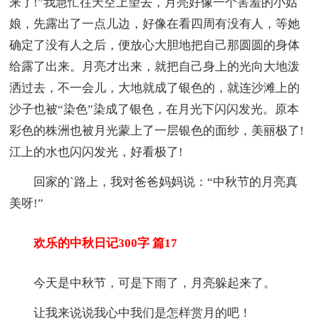
来了!”我急忙往天空上望去，月亮好像一个害羞的小姑
娘，先露出了一点儿边，好像在看四周有没有人，等她
确定了没有人之后，便放心大胆地把自己那圆圆的身体
给露了出来。月亮才出来，就把自己身上的光向大地泼
洒过去，不一会儿，大地就成了银色的，就连沙滩上的
沙子也被“染色”染成了银色，在月光下闪闪发光。原本
彩色的株洲也被月光蒙上了一层银色的面纱，美丽极了!
江上的水也闪闪发光，好看极了!
回家的`路上，我对爸爸妈妈说：“中秋节的月亮真
美呀!”
欢乐的中秋日记300字 篇17
今天是中秋节，可是下雨了，月亮躲起来了。
让我来说说我心中我们是怎样赏月的吧！