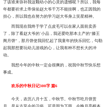
了该谁来弥补我这颗幼小的心灵的遗憾呢？所以，我每
年都要祈求上帝保佑赵大爷千万不能挂啊，也正因我的
担心，所以我也在努力的学习赵大爷身上笑星精神。
而我现在我终于学了点皮毛可以在家人面前卖弄
了，除了看赵大爷的`小品，我还爱吃那本土产的“滕王
阁月饼”，那月饼使我回忆起了我童年的快乐回忆，勾勒
起我那想要玩幼儿游戏的心，让我有种不想长大的冲
动。
我想今年的中秋一定会很爽的，祝我中秋节快乐想
事成。
欢乐的中秋日记300字 篇6
今天，农历八月十五，中秋节。中秋节吃月饼赏
月，是从古至今的习俗。可是因为下雨，今晚月亮根本