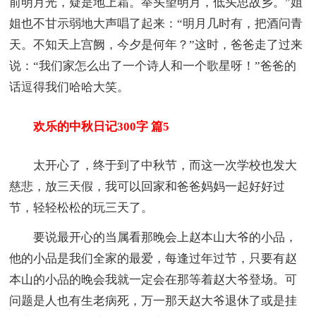
前明月光，疑是地上霜。举头望明月，低头思故乡。”姐
姐也不甘示弱地大声唱了起来：“明月几时有，把酒问青
天。不知天上宫阙，今夕是何年？”这时，爸爸走了过来
说：“我们家怎么出了一个诗人和一个歌星呀！”爸爸的
话逗得我们哈哈大笑。
欢乐的中秋日记300字 篇5
太开心了，终于到了中秋节，而这一次学校也发大
慈悲，放三天假，我可以回家和爸爸妈妈一起好好过
节，轻轻松松的玩三天了。
要说最开心的当属看那晚会上赵本山大爷的小品，
他的小品是我们全家的最爱，每逢过年过节，只要有赵
本山的小品的晚会我就一定会在那等着赵大爷登场。可
问题是人也有生老病死，万一那天赵大爷退休了或是挂