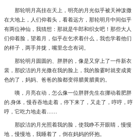
那轮明月高挂在天上，明亮的月光似乎被天神泼撒
在大地上，人们仰着头，看着远方，那轮明月中间似乎
有两位神仙，我猜想：那就是牛郎和织女吧！那些大人
们仰着脸，望着月，似乎在乞求着什么，我也学着他们
的样子，两手并拢，嘴里念念有词。
那轮明月圆圆的、胖胖的，像是又穿上了一件新衣
裳，那皎洁的月光撒在我的脸上，我的脸霎时就变成黄
色的了，妈妈、爸爸的脸都变得腊黄腊黄的。
咦，月亮在动，怎么像一位胖胖先生在挪动着肥胖
的.身体，慢吞吞地走着，停下来了，又走了，哼哼，哼
哼，它吃力地走着……
那皎洁的月光照着我的脸，使我睁不开眼睛，慢慢
地，慢慢地，我睡着了，倒在妈妈的怀抱。