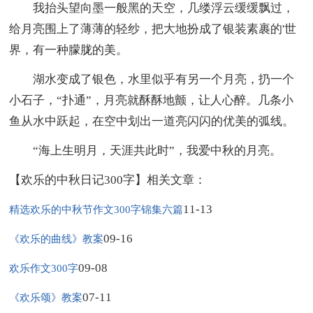
我抬头望向墨一般黑的天空，几缕浮云缓缓飘过，
给月亮围上了薄薄的轻纱，把大地扮成了银装素裹的'世
界，有一种朦胧的美。
湖水变成了银色，水里似乎有另一个月亮，扔一个
小石子，“扑通”，月亮就酥酥地颤，让人心醉。几条小
鱼从水中跃起，在空中划出一道亮闪闪的优美的弧线。
“海上生明月，天涯共此时”，我爱中秋的月亮。
【欢乐的中秋日记300字】相关文章：
11-13
精选欢乐的中秋节作文300字锦集六篇
09-16
《欢乐的曲线》教案
09-08
欢乐作文300字
07-11
《欢乐颂》教案