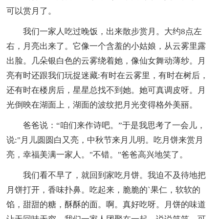
可以赏月了。
我们一家人吃过晚饭，出来散步赏月。大约8点左
右，月亮出来了。它像一个含羞的小姑娘，从云雾里露
出脸。几朵银白色的云雾绕着她，像仙女舞动薄纱。月
亮有时还跟我们玩捉迷藏:有时在云雾里，有时在树后，
还有时在楼房后，星星总找不到她。她可真调皮呀。月
光倒映在湖面上，湖面的波纹把月光变得格外美丽。
爸爸说：“咱们来作诗吧。”于是我思考了一会儿，
说:"月儿圆圆白又亮，中秋节来月儿明。吃月饼来赏月
亮，幸福美满一家人。"不错。"爸爸高兴地笑了。
我们看不早了，就回到家吃月饼。我迫不及待地把
月饼打开，香味扑鼻。吃起来，脆脆的`果仁，软软的
馅，甜甜的糖，酥酥的面。啊。真好吃呀。月饼的味道