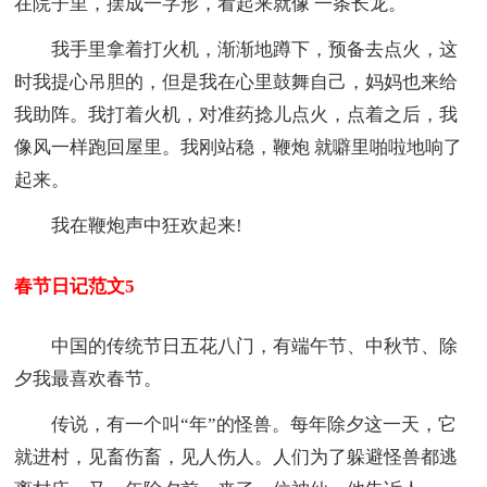
在院子里，摆成一字形，看起来就像 一条长龙。
我手里拿着打火机，渐渐地蹲下，预备去点火，这
时我提心吊胆的，但是我在心里鼓舞自己，妈妈也来给
我助阵。我打着火机，对准药捻儿点火，点着之后，我
像风一样跑回屋里。我刚站稳，鞭炮 就噼里啪啦地响了
起来。
我在鞭炮声中狂欢起来!
春节日记范文5
中国的传统节日五花八门，有端午节、中秋节、除
夕我最喜欢春节。
传说，有一个叫“年”的怪兽。每年除夕这一天，它
就进村，见畜伤畜，见人伤人。人们为了躲避怪兽都逃