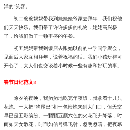
洋的`笑容。
初二爸爸妈妈带我到姥姥姥爷家去拜年，我们祝他
们天天快乐。我们带了许许多多的礼物，姥姥高兴极
了，给我们做了一顿丰盛的午餐。
初五妈妈带我到饭店去跟她以前的中学同学聚会，
见面后大家互相拜年，说着祝福的话。我们小孩玩得可
开心了，大人们也交谈着小时候一些有趣和好玩的事。
春节日记范文8
除夕的夜晚，我匆匆地吃完年夜饭，就拿着十几只
花炮、一大把“狗尾巴”和一包鞭炮来到大门口，但天空
早已是五彩缤纷。一颗颗五颜六色的火花飞升降落，时
而如天女散花，时而如信号弹飞射，忽明忽暗，把夜幕