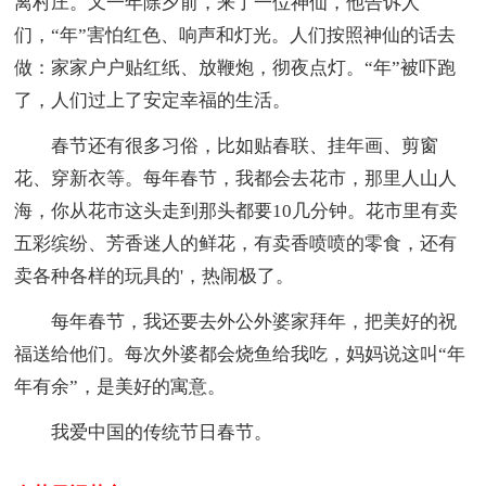
离村庄。又一年除夕前，来了一位神仙，他告诉人
们，“年”害怕红色、响声和灯光。人们按照神仙的话去
做：家家户户贴红纸、放鞭炮，彻夜点灯。“年”被吓跑
了，人们过上了安定幸福的生活。
春节还有很多习俗，比如贴春联、挂年画、剪窗
花、穿新衣等。每年春节，我都会去花市，那里人山人
海，你从花市这头走到那头都要10几分钟。花市里有卖
五彩缤纷、芳香迷人的鲜花，有卖香喷喷的零食，还有
卖各种各样的玩具的'，热闹极了。
每年春节，我还要去外公外婆家拜年，把美好的祝
福送给他们。每次外婆都会烧鱼给我吃，妈妈说这叫“年
年有余”，是美好的寓意。
我爱中国的传统节日春节。