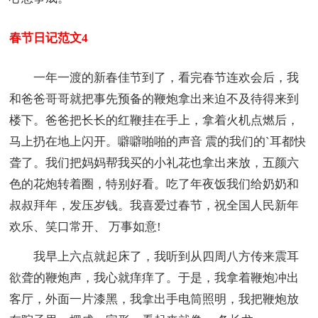
春节日记范文4
一年一渡的新春佳节到了，看完春节连欢会后，我
和爸爸哥哥就把事先预备的鞭炮拿出来迫不及待得来到
楼下。爸爸把长长的红鞭挂在手上，拿着火机点燃后，
马上扔在地上闪开。噼噼啪啪的声音 震的我们的`耳都快
聋了。我们把妈妈帮我买的小礼花也拿出来放，五颜六
色的花炮转着圈，特别好看。吃了年夜饭我们给奶奶和
叔叔拜年，发压岁钱。我喜爱过春节，祝全国人民新年
欢乐、笑口常开、 万事如意!
我早上六点就起床了，我听到从四周八方传来震耳
欲聋的鞭炮声，我心就痒痒了。于是，我拿着鞭炮冲出
客厅，外面一片漆黑，我拿出手电筒照明，我把鞭炮放