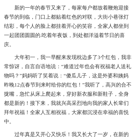
新的一年的春节又来了，每家每户都放着鞭炮迎接
春节的到临，门口上都贴着红色的对联，大街小巷张灯
结彩，每个人的脸上都挂着开心的笑容，全家人都坐到
一起团团圆圆的.吃着年夜饭，到处都洋溢着节日的喜
庆。
大年初一，我一早醒来发现枕边多了3个红包，我非
常惊讶，自言自语地说：“难道过年也会有祝福老人送礼
物吗？”妈妈听了笑着说：“傻瓜儿子，这是外婆和姨妈
昨晚12点春节到来时给你的红包！”我听了，高兴的合不
拢嘴，急忙从床上爬起来，穿好新衣服和新鞋子，全身
都是新的！接下来，我就兴高采烈地向我的家人长辈们
拜年祝福！全家人互相祝福，大家都沉浸在幸福的喜悦
中。
过年真是又开心又快乐！我又长大了一岁，在新的