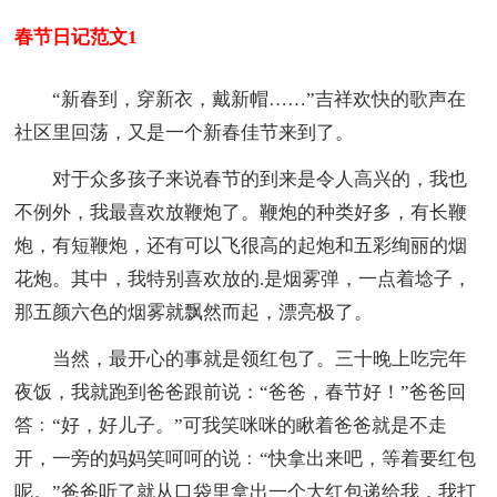
春节日记范文1
“新春到，穿新衣，戴新帽……”吉祥欢快的歌声在
社区里回荡，又是一个新春佳节来到了。
对于众多孩子来说春节的到来是令人高兴的，我也
不例外，我最喜欢放鞭炮了。鞭炮的种类好多，有长鞭
炮，有短鞭炮，还有可以飞很高的起炮和五彩绚丽的烟
花炮。其中，我特别喜欢放的.是烟雾弹，一点着埝子，
那五颜六色的烟雾就飘然而起，漂亮极了。
当然，最开心的事就是领红包了。三十晚上吃完年
夜饭，我就跑到爸爸跟前说：“爸爸，春节好！”爸爸回
答﹕“好，好儿子。”可我笑咪咪的瞅着爸爸就是不走
开，一旁的妈妈笑呵呵的说﹕“快拿出来吧，等着要红包
呢。”爸爸听了就从口袋里拿出一个大红包递给我，我打