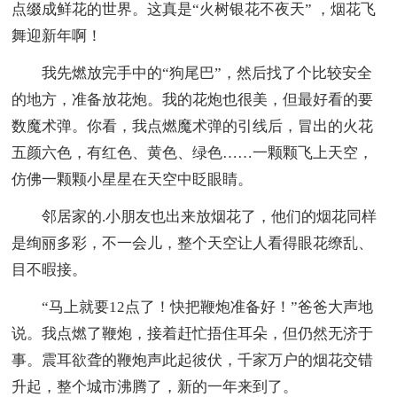
点缀成鲜花的世界。这真是“火树银花不夜天” ，烟花飞
舞迎新年啊！
我先燃放完手中的“狗尾巴”，然后找了个比较安全
的地方，准备放花炮。我的花炮也很美，但最好看的要
数魔术弹。你看，我点燃魔术弹的引线后，冒出的火花
五颜六色，有红色、黄色、绿色……一颗颗飞上天空，
仿佛一颗颗小星星在天空中眨眼睛。
邻居家的.小朋友也出来放烟花了，他们的烟花同样
是绚丽多彩，不一会儿，整个天空让人看得眼花缭乱、
目不暇接。
“马上就要12点了！快把鞭炮准备好！”爸爸大声地
说。我点燃了鞭炮，接着赶忙捂住耳朵，但仍然无济于
事。震耳欲聋的鞭炮声此起彼伏，千家万户的烟花交错
升起，整个城市沸腾了，新的一年来到了。