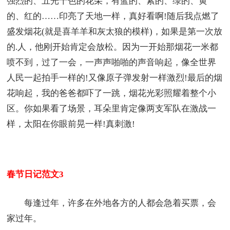
强烈的、五光十色的花朵，有蓝的、紫的、绿的、黄
的、红的……印亮了天地一样，真好看啊!随后我点燃了
盛发烟花(就是喜羊羊和灰太狼的模样)，如果是第一次放
的.人，他刚开始肯定会放松。因为一开始那烟花一米都
喷不到，过了一会，一声声啪啪的声音响起，像全世界
人民一起拍手一样的!又像原子弹发射一样激烈!最后的烟
花响起，我的爸爸都吓了一跳，烟花光彩照耀着整个小
区。你如果看了场景，耳朵里肯定像两支军队在激战一
样，太阳在你眼前晃一样!真刺激!
春节日记范文3
每逢过年，许多在外地各方的人都会急着买票，会
家过年。