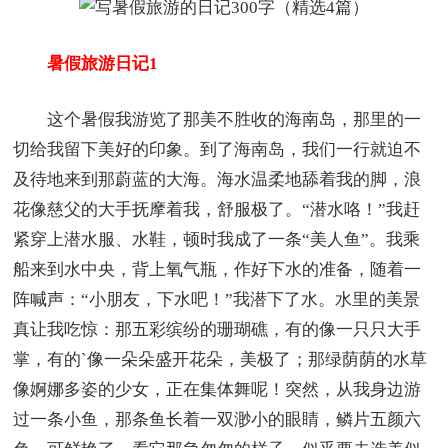
暑假旅游日记1
这个暑假我游览了那美不胜收的海南岛，那里的一
切给我留下美好的印象。到了海南岛，我们一行就迫不
及待地来到那蔚蓝的大海。海水温柔地舔着我的脚，浪
花像慈父的大手抚摩着我，舒服极了。“潜水咯！”我赶
紧穿上潜水服、水鞋，顿时我成了一条“美人鱼”。我乘
船来到水中央，背上氧气瓶，作好下水的准备，随着一
阵喊声：“小朋友，下水吧！”我潜下了水。水里的美景
真让我吃惊：那五彩缤纷的珊瑚礁，有的像一只只大手
掌，有的`像一朵朵盛开花朵，美极了；那绿荫荫的水草
像婀娜多姿的少女，正在集体舞呢！突然，从我身边游
过一条小鱼，那条鱼长着一双渺小的眼睛，鳞片五颜六