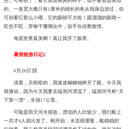
色，可鲜艳了，看它那急匆匆的样子，似乎要去选美似
的。一条宽大概只有1厘米的细长的鱼从我身边游过，你
可别看它那么小哦，它的眼睛可大啦！圆溜溜的眼睛一
眨也不眨，穿梭于珊瑚丛中，似乎在侦察敌情。
海底世界真美啊！真让我开了眼界。
暑假旅游日记2
6月26日 阴
清晨，天暗暗的，我迷迷糊糊地睁开了眼。今天我
很激动，因为今天我要去猛洞河漂流了，猛洞河号称“天
下第一漂”，全场17公里。
可能是雨天河水很急，漂流的人比较少，我们船上
一共才6人就出发了。刚开始，水流很缓慢，船稳稳的`