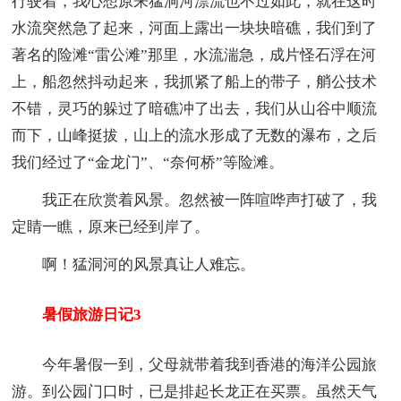
行驶着，我心想原来猛洞河漂流也不过如此，就在这时
水流突然急了起来，河面上露出一块块暗礁，我们到了
著名的险滩“雷公滩”那里，水流湍急，成片怪石浮在河
上，船忽然抖动起来，我抓紧了船上的带子，艄公技术
不错，灵巧的躲过了暗礁冲了出去，我们从山谷中顺流
而下，山峰挺拔，山上的流水形成了无数的瀑布，之后
我们经过了“金龙门”、“奈何桥”等险滩。
我正在欣赏着风景。忽然被一阵喧哗声打破了，我
定睛一瞧，原来已经到岸了。
啊！猛洞河的风景真让人难忘。
暑假旅游日记3
今年暑假一到，父母就带着我到香港的海洋公园旅
游。到公园门口时，已是排起长龙正在买票。虽然天气