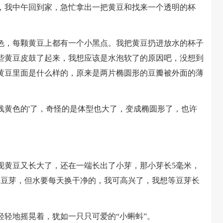
我中午回到家，急忙拿出一把黄豆和找来一个透明的杯
，每颗黄豆上都有一个小黑点。我把黄豆扔进放水的杯子
些黄豆皮鼓了起来，我想应该是水泡软了的原因吧，没想到
黄豆里面是什么样的，原来是两片椭圆形的豆瓣被外面的薄
黄色的'了，奇怪的是体型也大了，变成椭圆形了，也许
黄豆又长大了，还在一端长出了小芽，那小芽长5毫米，
出豆芽，但水要每天换干净的，我可高兴了，我想等豆芽长
地摇晃着，犹如一只只可爱的“小蝌蚪”。