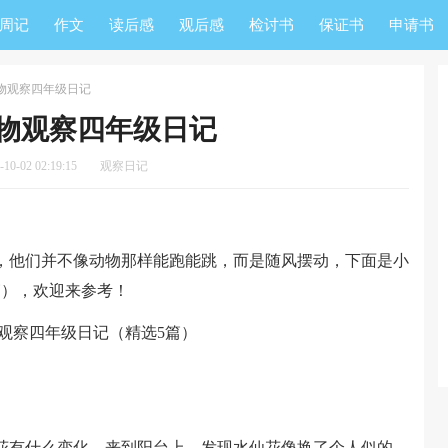
周记
作文
读后感
观后感
检讨书
保证书
申请书
物观察四年级日记
物观察四年级日记
0-02 02:19:15
观察日记
他们并不像动物那样能跑能跳，而是随风摆动，下面是小
篇），欢迎来参考！
有什么变化。来到阳台上，发现水仙花像换了个人似的，