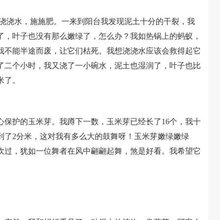
浇浇水，施施肥。一来到阳台我发现泥土十分的干裂，我
了，叶子也没有那么嫩绿了，怎么办？我如热锅上的蚂蚁，
我不能半途而废，让它们枯死。我想浇浇水应该会救得起它
了二个小时，我又浇了一小碗水，泥土也湿润了，叶子也比
米了。
护的玉米芽。我蹲下一数，玉米芽已经长了16个，我十
到了2分米，这对我有多么大的鼓舞呀！玉米芽嫩绿嫩绿
吹过，犹如一位舞者在风中翩翩起舞，煞是好看。我希望它