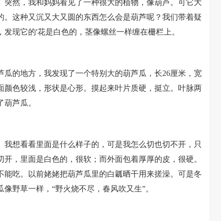
突然，我和妈妈看见了一种很大的植物，像葫芦。可它大
的。这种又沉又大又圆的东西怎么会是葫芦呢？我们带着疑
，发现它的'花是白色的，茎像螺丝一样缠在栅栏上。
的地方，我发现了一个特别大的葫芦瓜，长26厘米，宽
下面颜色较浅，形状是心形。摸起来叶片质硬，挺立。叶脉两
了葫芦瓜。
我想看看里面是什么样子的，可是我怎么切也切不开，只
切开，里面是白色的，很软；而外面包着厚厚的皮，很硬。
不能吃。以前姥姥把葫芦瓜里的白瓤晒干用来搓澡。可是冬
像野草一样，“野火烧不尽，春风吹又生”。