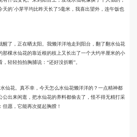
今天的`小芽平均比昨天长了5毫米，我喜出望外，连午饭也
醒了，正在晒太阳。我懒洋洋地走到阳台，翻了翻水仙花
的那棵水仙花的靠近根的枝上又长出了一个大约半厘米的小
，轻轻拍拍胸脯说：“还好没折断”。
水仙花。真不幸，今天怎么水仙花懒洋洋的？一点精神都
公公出来闲逛，把水仙花的养料都偷去了，怪不得无精打采
：但愿，它能再次挺起胸膛！