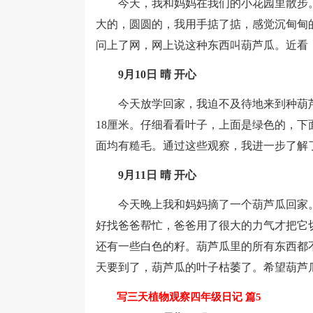
今天，我和妈妈在我们的小花园里散步。
大的，圆圆的，我用手掂了掂，感觉沉甸甸
问上了网，网上说这种东西叫葫芦瓜。近看
9月10日 晴 开心
今天放学回家，我迫不及待地来到种葫芦瓜
18厘米。仔细看看叶子，上面是绿色的，
面均有糙毛。通过这些观察，我进一步了解
9月11日 晴 开心
今天晚上我和妈妈摘了一个葫芦瓜回家。
好找爸爸帮忙，爸爸用了很大的力气才把它
还有一些白色的籽。葫芦瓜里的所有东西都
天要到了，葫芦瓜的叶子枯萎了。希望葫芦瓜
写三天植物观察四年级日记 篇5