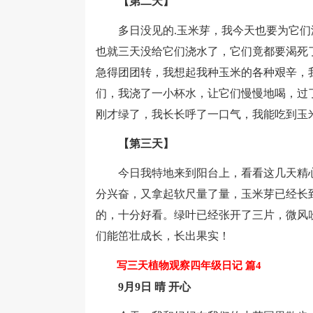
【第二天】
多日没见的.玉米芽，我今天也要为它们
也就三天没给它们浇水了，它们竟都要渴死
急得团团转，我想起我种玉米的各种艰辛，
们，我浇了一小杯水，让它们慢慢地喝，过
刚才绿了，我长长呼了一口气，我能吃到玉
【第三天】
今日我特地来到阳台上，看看这几天精心保
分兴奋，又拿起软尺量了量，玉米芽已经长
的，十分好看。绿叶已经张开了三片，微风
们能笜壮成长，长出果实！
写三天植物观察四年级日记 篇4
9月9日 晴 开心