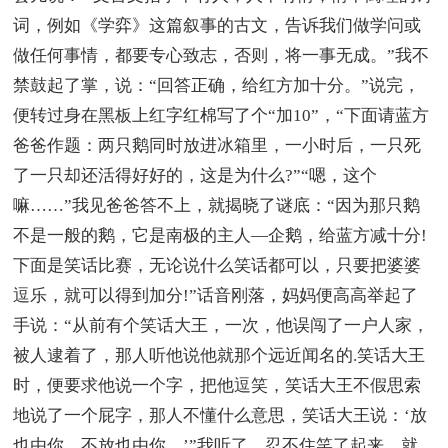
词，例如《学弈》这篇叙事的古文，告诉我们做学问或
做任何事情，都要专心致志，否则，将一事无成。”我不
禁鼓起了掌，说：“回答正确，给红方加十分。”说完，
便转过身在黑板上红字红棉写了个“加10”，“下面请蓝方
爸爸作题：两只鹅同时放进冰箱里，一小时后，一只死
了一只却还活得好好的，这是为什么?”“嗯，这个
嘛……”我见爸爸答不上，就揭晓了谜底：“因为那只鹅
不是一般的鹅，它是南极的主人—企鹅，给蓝方减十分!
下面是
笑话
比赛，无论说什么笑话都可以，只要把婆婆
逗乐，就可以得到加分!”话音刚落，妈妈便高高举起了
手说：“从前有个笑话大王，一次，他误闯了一户人家，
被人逮着了，那人听他说他就那个远近闻名的.笑话大王
时，便要求他说一个字，把他逗笑，笑话大王不假思索
地说了一个屁字，那人不懂什么意思，笑话大王说：‘放
也由你，不放也由你。’”我听了，忍不住笑了起来，就