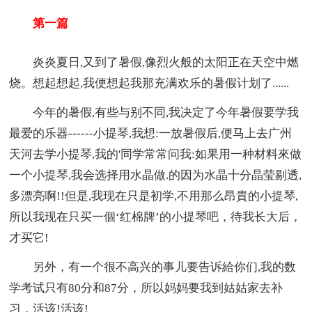
第一篇
炎炎夏日,又到了暑假,像烈火般的太阳正在天空中燃
烧。想起想起,我便想起我那充满欢乐的暑假计划了......
今年的暑假,有些与别不同,我决定了今年暑假要学我
最爱的乐器------小提琴,我想:一放暑假后,便马上去广州
天河去学小提琴,我的'同学常常问我:如果用一种材料來做
一个小提琴,我会选择用水晶做.的因为水晶十分晶莹剔透,
多漂亮啊!!但是,我现在只是初学,不用那么昂貴的小提琴,
所以我现在只买一個‘红棉牌’的小提琴吧，待我长大后，
才买它!
另外，有一个很不高兴的事儿要告诉給你们,我的数
学
考试
只有80分和87分，所以妈妈要我到姑姑家去补
习，活该!活该!