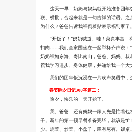
这天一早，奶奶与妈妈就开始准备团年饭
联、横批，合起来就是一句吉祥的话语。之后
为什么？爸爸告诉我福倒着贴表示福到家了
“开饭了！”奶奶喊道。哇！菜真丰富！有
扣肉……我们全家围坐在一起举杯齐声说：“
奶奶福如东海、寿比南山，爸爸、妈妈、叔
祝我学习进步、身体健康，并递给我一个大
我们的团年饭沉浸在一片欢声笑语中，这
春节除夕日记300字篇二：
除夕，快乐的一天开始了。
我、爸爸，还有妈妈一家人先是忙着包水
子。新年的第一顿早餐准备完毕，就该是忙 年 
少。烧菜、炒菜、小盘子，应有尽有。饭桌