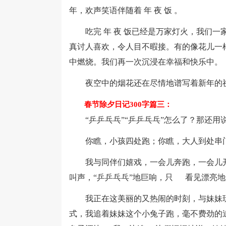
年，欢声笑语伴随着 年 夜 饭 。
吃完 年 夜 饭已经是万家灯火，我们一
真讨人喜欢，令人目不暇接。有的像花儿一样
中燃烧。我们再一次沉浸在幸福和快乐中。
夜空中的烟花还在尽情地谱写着新年的祝
春节除夕日记300字篇三：
“乒乒乓乓”“乒乒乓乓”怎么了？那还用
你瞧，小孩四处跑；你瞧，大人到处串门
我与同伴们嬉戏，一会儿奔跑，一会儿开
叫声，“乒乒乓乓”地巨响，只 看见漂亮
我正在这美丽的又热闹的时刻，与妹妹玩
式，我追着妹妹这个小兔子跑，毫不费劲的追