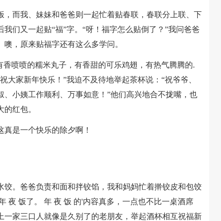
，而我、妹妹和爸爸则一起忙着贴春联，春联分上联、下
我们又一起贴“福”字。“呀！福字怎么贴倒了？”我问爸爸
。噢，原来贴福字还有这么多学问。
香喷喷的糯米丸子，有香甜的可乐鸡翅，有热气腾腾的.
祝大家新年快乐！”我迫不及待地举起茶杯说：“祝爷爷、
叔、小姨工作顺利、万事如意！”他们高兴地合不拢嘴，也
大的红包。
真是一个快乐的除夕啊！
饺。爸爸负责和面和拌铰馅，我和妈妈忙着擀铰皮和包饺
夜 饭了。 年 夜 饭 的'内容真多，一点也不比一桌酒席
上一家三口人就像是久别了的老朋友，举起酒杯相互祝福新