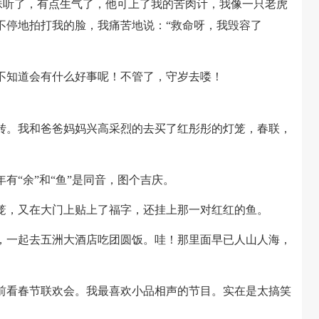
妹听了，有点生气了，他可上了我的苦肉计，我像一只老虎
不停地拍打我的脸，我痛苦地说：“救命呀，我毁容了
知道会有什么好事呢！不管了，守岁去喽！
。我和爸爸妈妈兴高采烈的去买了红彤彤的灯笼，春联，
“余”和“鱼”是同音，图个吉庆。
，又在大门上贴上了福字，还挂上那一对红红的鱼。
一起去五洲大酒店吃团圆饭。哇！那里面早已人山人海，
。
看春节联欢会。我最喜欢小品相声的节目。实在是太搞笑