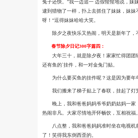
兔子还快。”我一边追一 边假惺惺地说，妹
逮到猎物了一样，扑上去抓住了妹妹，妹妹
呀！“逗得妹妹哈哈大笑。
除夕之夜快乐又热闹，明天是新年了，不
春节除夕日记300字篇四：
大年三十，就是除夕夜！家家忙得团团转
还有鱼的`挂件，和一对金兔门贴。
为什么要买鱼的挂件呢？这是因为要年年有
我们搬来了梯子贴上了春联，挂起了灯笼
晚上，我和爸爸妈妈爷爷奶奶姑妈一家，
热闹非凡。大家尽情地开怀畅饮，互相祝福
八点整，我和爸爸妈妈准时坐在电视机前
了！笑得我东倒西歪的。