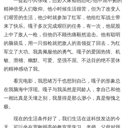
一提起小兵张嘎，想必大家都熟悉吧!他不屈不挠的
精神倍受人们敬仰。他小时候生活很苦，但为了改变人
们艰苦的生活，他少时就参加了红军，他给红军战士带
来了快乐。嘎子多次完成艰巨的任务，有一次，他屁股
上中了敌人一枪，但他仍不顾伤痛毅然追击。他有聪明
的脑袋瓜，用一只假枪就把敌人的首领捉了回去，为红
军立了大功。我真佩服他的勇气。嘎子的爱国热情、机
敏、滑稽、幽默、可爱、坚强不屈、不达目的绝不罢休
的精神感动了我。
看完电影，我思绪万千也想到自己，嘎子的形象总
在我脑海中浮现。嘎子与我虽然是同龄人，拿自己和他
一相比真是天壤之别，我显得是那么渺小，真是惭愧之
极。
现在的生活条件好了，我们生活在这科技发达的今
天，可以坐在宽敞明亮的教室里学习，老师、父母对我