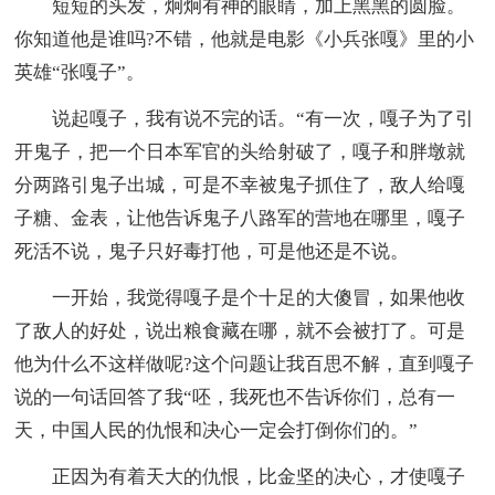
短短的头发，炯炯有神的眼睛，加上黑黑的圆脸。
你知道他是谁吗?不错，他就是电影《小兵张嘎》里的小
英雄“张嘎子”。
说起嘎子，我有说不完的话。“有一次，嘎子为了引
开鬼子，把一个日本军官的头给射破了，嘎子和胖墩就
分两路引鬼子出城，可是不幸被鬼子抓住了，敌人给嘎
子糖、金表，让他告诉鬼子八路军的营地在哪里，嘎子
死活不说，鬼子只好毒打他，可是他还是不说。
一开始，我觉得嘎子是个十足的大傻冒，如果他收
了敌人的好处，说出粮食藏在哪，就不会被打了。可是
他为什么不这样做呢?这个问题让我百思不解，直到嘎子
说的一句话回答了我“呸，我死也不告诉你们，总有一
天，中国人民的仇恨和决心一定会打倒你们的。”
正因为有着天大的仇恨，比金坚的决心，才使嘎子