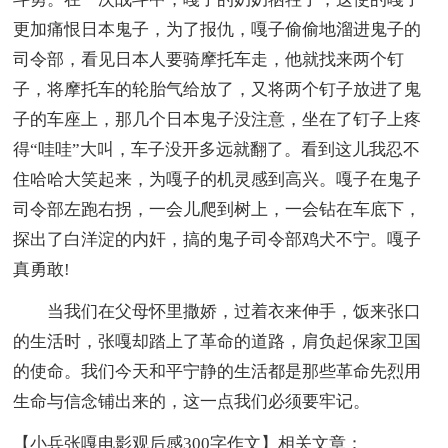
更加痛恨日本鬼子，为了报仇，嘎子偷偷地溜进鬼子的
司令部，看见日本人要骑摩托车走，他就找来两个钉
子，将摩托车的轮胎气给放了，又将两个钉子放进了鬼
子的车座上，那几个日本鬼子没注意，坐在了钉子上疼
得“哇哇”大叫，车子没开多远就翻了。看到这儿我忍不
住哈哈大笑起来，为嘎子的机灵感到高兴。嘎子在鬼子
司令部左跑右拐，一会儿爬到树上，一会钻在车底下，
探出了白洋淀的内奸，搞的鬼子司令部鸡犬不宁。嘎子
真勇敢!
当我们在父母怀里撒娇，过着衣来伸手，饭来张口
的生活时，张嘎却踏上了革命的道路，肩负起保家卫国
的使命。我们今天和平宁静的生活都是那些革命先烈用
生命与信念铺出来的，这一点我们必须要牢记。
【小兵张嘎电影观后感300字作文】相关文章：