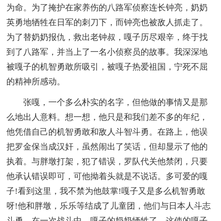
为命。为了掩护在家养伤的八路军侦察连长钟亮，奶奶
英勇地牺牲在日军的刺刀下，而钟亮也被敌人抓走了。
为了替奶奶报仇，救出老钟叔，嘎子历尽艰辛，终于找
到了八路军，并当上了一名小侦察员的故事。我深深地
被嘎子的机智勇敢所吸引，被嘎子热爱祖国，宁死不屈
的精神所感动。
张嘎，一个多么朴实的名字，但他做的事情又是那
么地出人意料。想一想，他只是和我们差不多的年纪，
他凭借自己的机智勇敢和敌人斗智斗勇。在路上，他误
把罗金保当成汉奸，虽然闹出了笑话，但却显示了他的
执着。与胖墩打架，犯了错误，罗队代关他禁闭，只要
他承认错误即可，可他拗着头就是不说话。多可爱的嘎
子!看到这里，我不禁为他鼓掌!嘎子又是多么机智勇敢
呀!他和胖墩，乐乐等结成了儿童团，他们与日本人斗志
斗勇。在一次战斗中，嘎子的奶奶牺牲了，这使的嘎子