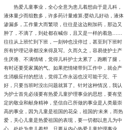
热爱儿童事业，全心全意为患儿着想由于是儿科，
液体量少而组数多，许多药计量难算;婴幼儿好动，液体
渗漏多，工作量大而繁琐，往往是这边刚加药，那边又
肿了，不滴了，到处都在喊你，且又是一样的着急……
往往从上班忙到下班，一刻钟也没停过，甚至到下班时
所有护理记录都没来得及写。久而久之，容易使护士产
生厌倦、不满情绪，觉得儿科护士太累了，跑断了腿，
有时还要受家属的气。如果把情绪带到工作中，就会产
生消极应付的想法，觉得工作永远也没可能干完、干
好，只要当班时没出问题就算了。针对这种情况，我认
为护士首先必须要有热爱儿童护理事业的思想，要有坚
定的敬业和献身精神，坚信自己所做的事业是人类最崇
高的事业，因为儿童是祖国的花朵，祖国的'未来，而热
爱，关心儿童是热爱祖国的表现，要一切都以患儿为中
心，处处为患儿着想。只要从内心热爱儿童护理事业，