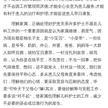
才不会因工作繁琐而厌倦;才能全心全意为患儿服务;才能
有利于患儿的治疗和护理;才能促进患儿早日康复。
理解家属，正确处理好护患关系许多护士不愿在儿
科工作的一个重要原因就是认为家属难缠，易受气，因
为现在都是独生子女，是“小宝贝”、“小皇帝”，一但生
病，是爷爷、奶奶、外公、外婆、爸爸、妈妈等一大群
人前呼后拥，就怕宝贝遭罪。一针没扎到血管，就骂
你，认为你是在练手艺，不负责任，不当一回事，把你
气得难受、憋闷，还不能发火，针对这一情况，我们首
先要保持平和心态，多从患儿父母角度来看待，考虑他
们，理解他们的心情，要采取宽容与忍耐的态度，毕
竟“可怜天下父母心”嘛!其次，要做好解释与安慰工作，
要多说“对不起”，使家属也理解儿科护士的工作，减少
不必要的误会或过激行为的发生。