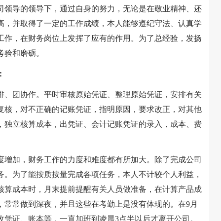
领导的领导下，通过自身的努力，无论是在敬业精神、还
高，并取得了一定的工作成绩，本人能够遵纪守法、认真学
工作，在财务岗位上发挥了应有的作用。为了总经验，发扬
考验和磨砺。
：
、团协作。平时审核原始凭证、整理原始凭证，安排有关
复核，对不正确的记账凭证，指明原因，要求改正，对其他
，独立核算成本，出凭证、会计记账凭证的录入，成本、费
增加，财务工作的力度和难度都有所加大。除了完成公司
务。为了能按质按量完成各项任务，本人不计较个人利益，
核算成本时，月末提前提醒有关人员做准备，在计算产品成
，常常做到深夜，并且这些在考勤上是没有体现的。在9月
改凭证、账本等，一直加班到凌晨3点半以后才离开公司。