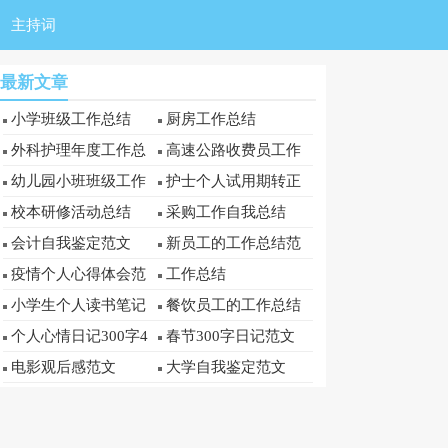
主持词
最新文章
小学班级工作总结
厨房工作总结
外科护理年度工作总
高速公路收费员工作
结
总结
幼儿园小班班级工作
护士个人试用期转正
总结
工作总结
校本研修活动总结
采购工作自我总结
会计自我鉴定范文
新员工的工作总结范
文
疫情个人心得体会范
工作总结
文300字
小学生个人读书笔记
餐饮员工的工作总结
范文300字(精选5篇)
个人心情日记300字4
春节300字日记范文
篇
电影观后感范文
大学自我鉴定范文