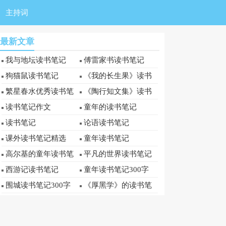
主持词
最新文章
我与地坛读书笔记
傅雷家书读书笔记
狗猫鼠读书笔记
《我的长生果》读书
笔记
繁星春水优秀读书笔
《陶行知文集》读书
记
笔记
读书笔记作文
童年的读书笔记
读书笔记
论语读书笔记
课外读书笔记精选
童年读书笔记
高尔基的童年读书笔
平凡的世界读书笔记
记
西游记读书笔记
童年读书笔记300字
围城读书笔记300字
《厚黑学》的读书笔
记300字