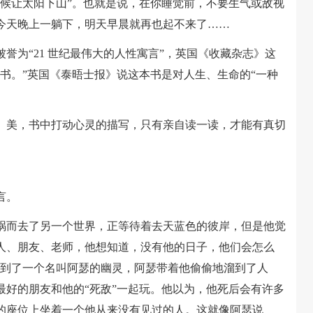
时候让太阳下山”。也就是说，在你睡觉前，不要生气或敌视
今天晚上一躺下，明天早晨就再也起不来了……
为“21 世纪最伟大的人性寓言”，英国《收藏杂志》这
书。”英国《泰晤士报》说这本书是对人生、生命的“一种
美，书中打动心灵的描写，只有亲自读一读，才能有真切
言。
而去了另一个世界，正等待着去天蓝色的彼岸，但是他觉
人、朋友、老师，他想知道，没有他的日子，他们会怎么
遇到了一个名叫阿瑟的幽灵，阿瑟带着他偷偷地溜到了人
最好的朋友和他的“死敌”一起玩。他以为，他死后会有许多
的座位上坐着一个他从来没有见过的人。这就像阿瑟说