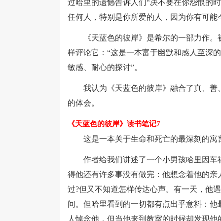
过哈里的遗憾告诉人们“决不要在你怨恨的
任何人，特别是你所爱的人，因为你有可能
《天蓝色的彼岸》是希尔的一部力作。被誉
样评论它：“这是一本富于幽默和感人至深的
敏感、耐心的探讨”。
我认为《天蓝色的彼岸》融合了真、善、
的体会。
《天蓝色的彼岸》读书笔记7
这是一本关于生命和死亡的最深刻的寓
作者给我们讲述了一个小男孩哈里因车祸
得他还有许多事没有做完：他想念着他的亲
过?但又不知道怎样传达心声。有一天，他
间。但哈里看到的一切都有点出乎意料：他
人悼念他，但当他来到教室的时候却发现他