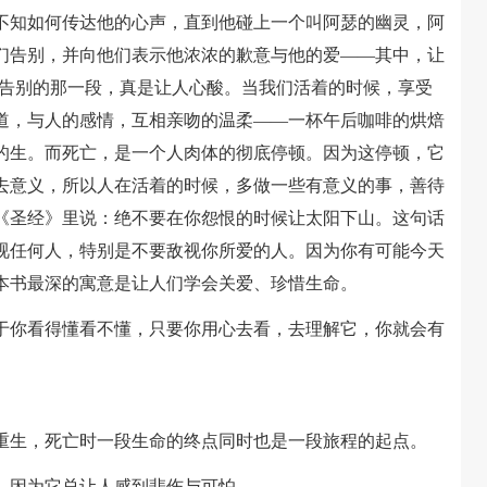
不知如何传达他的心声，直到他碰上一个叫阿瑟的幽灵，阿
们告别，并向他们表示他浓浓的歉意与他的爱——其中，让
人告别的那一段，真是让人心酸。当我们活着的时候，享受
道，与人的感情，互相亲吻的温柔——一杯午后咖啡的烘焙
的生。而死亡，是一个人肉体的彻底停顿。因为这停顿，它
去意义，所以人在活着的时候，多做一些有意义的事，善待
《圣经》里说：绝不要在你怨恨的时候让太阳下山。这句话
视任何人，特别是不要敌视你所爱的人。因为你有可能今天
本书最深的寓意是让人们学会关爱、珍惜生命。
你看得懂看不懂，只要你用心去看，去理解它，你就会有
生，死亡时一段生命的终点同时也是一段旅程的起点。
因为它总让人感到悲伤与可怕。