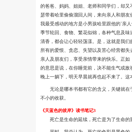
的爸爸、妈妈、姐姐、老师和同学们，却又
瑟带着哈里偷偷溜回人间，来向亲人和朋友
我最受感动的地方是小男孩哈里跟他的`亲
季节轮回、食物、繁花似锦，各种气息及味
清香，都会让心轻轻荡漾。是，这就是我们
所有的爱恨、贪恋、失望以及苦心经营都失
亲人及朋友们，享受亲情带来的快乐。正如
的意思是说，在你睡觉前，决不能生气或敌
晚上一躺下，明天早晨就再也起不来了。这
无论是哪本书都有它的含义，关键就在于
不小的收获。
《天蓝色的彼岸》读书笔记3
死亡是生命的延续，死亡是为了生命的重
平时，我总认为，死亡的色彩是黑色的，