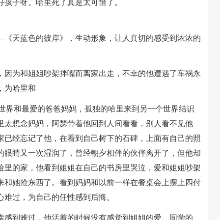
孩子呀。哈里死了真是太可惜了。
《天蓝色的彼岸》，生动形象，让人真切的感受到浓浓的
因为和姐姐吵架拌嘴而离家出走，不幸的他遭遇了车祸永
，为哈里和
世界和最爱的爸爸妈妈，孤独的哈里来到另一个世界结识
里太想念妈妈，阿瑟带着他回到人间看看，别人看不见他
家已经忘记了他，在看到自己树下的石碑，上面有自己的照
的眼睛又一次湿润了，曾经朝夕相伴的伙伴离开了，但他却
哈里的家，他看到姐姐在自己的书房里哭泣，爱和姐姐吵架
来和她抢东西了。看到妈妈和以前一样在餐桌会上摆上四付
心难过，为自己的任性感到后悔。
感到难过，他活着的时候没有感觉到姐姐的爱、同学的