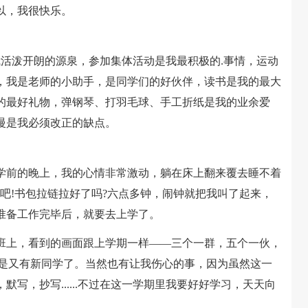
以，我很快乐。
泼开朗的源泉，参加集体活动是我最积极的.事情，运动
，我是老师的小助手，是同学们的好伙伴，读书是我的最大
的最好礼物，弹钢琴、打羽毛球、手工折纸是我的业余爱
慢是我必须改正的缺点。
前的晚上，我的心情非常激动，躺在床上翻来覆去睡不着
吧!书包拉链拉好了吗?六点多钟，闹钟就把我叫了起来，
准备工作完毕后，就要去上学了。
上，看到的画面跟上学期一样——三个一群，五个一伙，
就是又有新同学了。当然也有让我伤心的事，因为虽然这一
写，抄写......不过在这一学期里我要好好学习，天天向