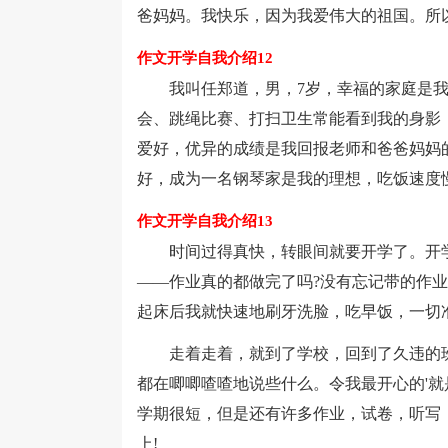
爸妈妈。我快乐，因为我爱伟大的祖国。所
作文开学自我介绍12
我叫任郑道，男，7岁，幸福的家庭是我活
会、跳绳比赛、打扫卫生常能看到我的身影
爱好，优异的成绩是我回报老师和爸爸妈妈
好，成为一名钢琴家是我的理想，吃饭速度
作文开学自我介绍13
时间过得真快，转眼间就要开学了。开学
——作业真的都做完了吗?没有忘记带的作业
起床后我就快速地刷牙洗脸，吃早饭，一切
走着走着，就到了学校，回到了久违的班
都在唧唧喳喳地说些什么。令我最开心的'
学期很短，但是还有许多作业，试卷，听写，默
上!