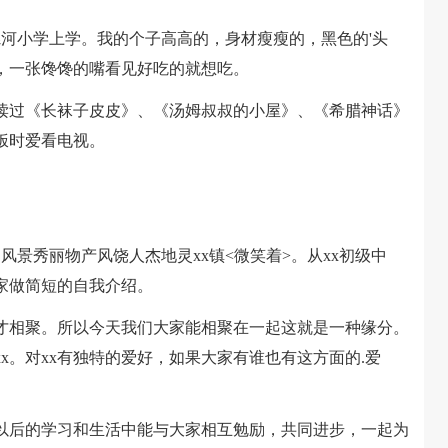
小学上学。我的个子高高的，身材瘦瘦的，黑色的'头
，一张馋馋的嘴看见好吃的就想吃。
过《长袜子皮皮》、《汤姆叔叔的小屋》、《希腊神话》
饭时爱看电视。
。
自风景秀丽物产风饶人杰地灵xx镇<微笑着>。从xx初级中
家做简短的自我介绍。
相聚。所以今天我们大家能相聚在一起这就是一种缘分。
x。对xx有独特的爱好，如果大家有谁也有这方面的.爱
后的学习和生活中能与大家相互勉励，共同进步，一起为