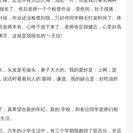
睡。走进学校人山人海，混乱一片，但是我只看见俩种
始报名了。然后老师一个个检查作业，突然间，肚子很痛，
时候，作业还没检查到我，只好何同学聊天打发时间了。终
而老师木有。心终于放下来了，老师肯定很健忘，心里好高
字。这就是我报名的'一天拉!
，头发是毛催头，鼻子大大的。我的爱好是：上网，篮
，说话时看着别人的`眼睛，谦虚。我的缺点是：好吃油炸
，真希望在新的年纪，新的.学校，和各位同学老师们相
中生活。
。六年的小学生活中，有三个学期我都得了双百分，并且