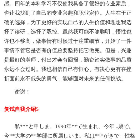
感。四年的本科学习不仅使我具备了很好的专业素质，
也让我找到了自己的专业兴趣和职业定位。人生在于正
确的选择，为了更好的实现自己的人生价值和理想我选
择了读研，选择了双控。虽然我可能不够聪明，悟性也
许也不够高，做事情有时候过于注重细节，开始了一件
事情不管它是否有价值总要坚持把它做完。但是，兴趣
是最好的老师，付出才会有回报，勤奋踏实做事的品质
永远不会过时。我也相信自己有恒心、有决心更有在挫
折面前永不低头的勇气，能够面对未来的任何挑战。
谢谢！
复试自我介绍5
私***と申しま、1990年**で生まれ、今年...歳で。
今**大学の**学部に所属しいま。私は***がきで。性格