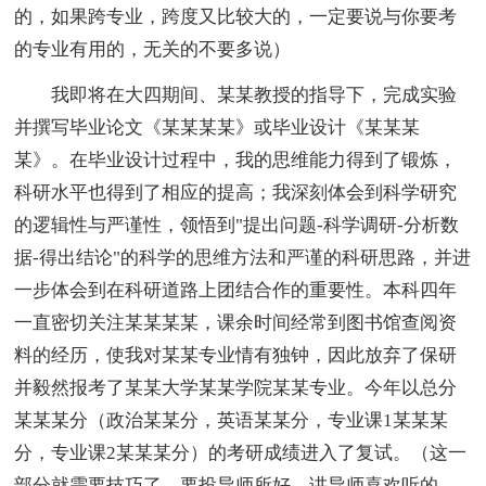
的，如果跨专业，跨度又比较大的，一定要说与你要考
的专业有用的，无关的不要多说）
我即将在大四期间、某某教授的指导下，完成实验
并撰写毕业论文《某某某某》或毕业设计《某某某
某》。在毕业设计过程中，我的思维能力得到了锻炼，
科研水平也得到了相应的提高；我深刻体会到科学研究
的逻辑性与严谨性，领悟到"提出问题-科学调研-分析数
据-得出结论"的科学的思维方法和严谨的科研思路，并进
一步体会到在科研道路上团结合作的重要性。本科四年
一直密切关注某某某某，课余时间经常到图书馆查阅资
料的经历，使我对某某专业情有独钟，因此放弃了保研
并毅然报考了某某大学某某学院某某专业。今年以总分
某某某分（政治某某分，英语某某分，专业课1某某某
分，专业课2某某某分）的考研成绩进入了复试。（这一
部分就需要技巧了，要投导师所好，讲导师喜欢听的，