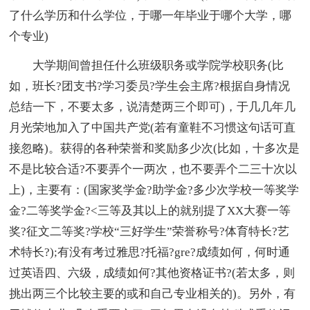
了什么学历和什么学位，于哪一年毕业于哪个大学，哪
个专业)
大学期间曾担任什么班级职务或学院学校职务(比
如，班长?团支书?学习委员?学生会主席?根据自身情况
总结一下，不要太多，说清楚两三个即可)，于几几年几
月光荣地加入了中国共产党(若有童鞋不习惯这句话可直
接忽略)。获得的各种荣誉和奖励多少次(比如，十多次是
不是比较合适?不要弄个一两次，也不要弄个二三十次以
上)，主要有：(国家奖学金?助学金?多少次学校一等奖学
金?二等奖学金?<三等及其以上的就别提了XX大赛一等
奖?征文二等奖?学校“三好学生”荣誉称号?体育特长?艺
术特长?);有没有考过雅思?托福?gre?成绩如何，何时通
过英语四、六级，成绩如何?其他资格证书?(若太多，则
挑出两三个比较主要的或和自己专业相关的)。另外，有