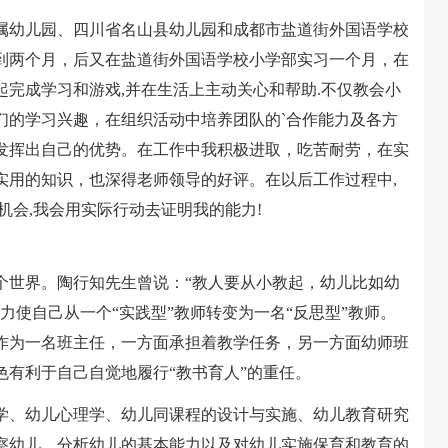
幼儿园、四川省名山县幼儿园和成都市盐道街外国语学校
到两个月，后又在盐道街外国语学校小学部实习一个月，在
完成学习和游戏,并在生活上主动关心和帮助.不仅教会小
们的学习兴趣，在组织活动中培养团队的`合作能力及各方
发挥出自己的优势。在工作中我积极进取，吃苦耐劳，在实
实用的知识，也深得老师领导的好评。在以后工作过程中,
机会,我会用实际行动去证明我的能力!
世界。陶行知先生曾说：“教人要从小教起，幼儿比如幼
力使自己从一个“实践型”教师转变为一名“反思型”教师。
作为一名班主任，一方面承担着教学任务，另一方面幼师班
有利于自己自觉地履行“教书育人”的重任。
、幼儿心理学、幼儿同课程的设计与实施、幼儿教育研究
察幼儿、分析幼儿的基本能力以及对幼儿实施保育和教育的