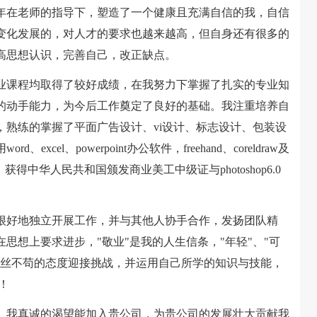
年在老师的指导下，塑造了一个健康且充满自信的我，自信
变化发展的，对人才的要求也越来越高，但自身还有很多的
高思想认识，完善自己，改正缺点。
课程均取得了较好成绩，在我努力下掌握了扎实的专业知
的动手能力，为今后工作奠定了良好的基础。我注重培养自
，熟练的掌握了平面广告设计、vi设计、标志设计、包装设
el、powerpoint办公软件，freehand、coreldraw及
，获得中华人民共和国颁发商业美工中级证与photoshop6.0
好地独立开展工作，并与其他人协手合作，发扬团队精
思想上要求进步，"敬业"是我的人生信条，"年轻"、"可
一丝不苟的态度迎接挑战，并运用自己所学的知识与技能，
！
我真诚的渴望能加入贵公司，为贵公司的发展壮大贡献我