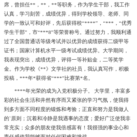
席，曾担任**，**，**等职务，作为学生干部，我工作
认真，学习刻苦，成绩优异，得到学校领导、老师、同
学的一致认可和好评，先后获得校“****”，“***，“优秀
学生干部”，市“***8”等荣誉称号。通过努力，我顺利通
过了全国普通话等级考试并以优异的成绩获得二级甲等
证书；国家计算机水平一级考试成绩优异。大学期间，
我表现突出，成绩优异，评得一等补贴金，二等奖学
金。作为学校《**》文学社的社员，我认真写作，积极
投稿，***年*获得省“***”比赛第*名。
****年光荣的成为入党积极分子。 大学里，丰富多
彩的社会生活和井然有序而又紧张的学习气氛，使我得
到多方面不同程度的锻炼和考验；正直和努力是我做人
的`原则；沉着和冷静是我遇事的态度；爱好广泛使我非
常充实；众多的朋友使我倍感富有！我很强的事业心和
责任感使我能够面对任何困难和挑战。