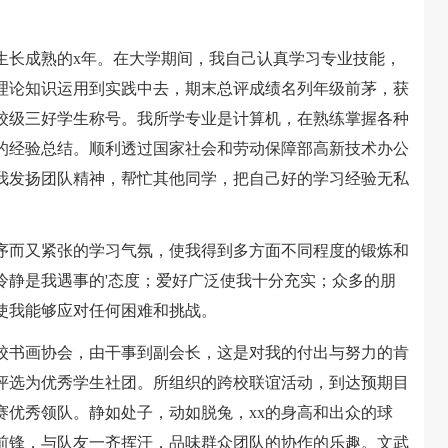
长成熟的x年。在大学期间，我自己认真学习专业技能，
理论知识运用到实践中去，期末总评成绩名列年级前茅，获
校级三好学生称号。我所学专业是计算机，在熟练掌握各种
的经验总结。顺利透过国家社会和劳动保障部高新技术办公
我发扬团队精神，帮忙其他同学，把自己好的学习经验无私
而又紧张的学习气氛，使我得到多方面不同程度的锻炼和
冷静是我遇事的'态度；爱好广泛使我十分充实；众多的朋
使我能够应对任何困难和挑战。
书画协会，由干事到副会长，这是对我的付出与努力的肯
评选为优秀学生社团。所组织的跨校联谊活动，到达预期目
赛优秀领队。静如处子，动如脱兔，xx的身高和出众的球
前锋，与队友一齐挥汗，品味群众团队的协作的乐趣。文武