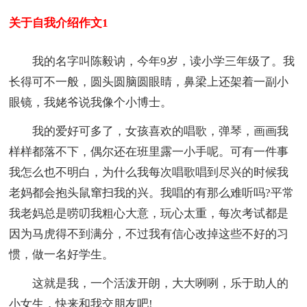
关于自我介绍作文1
我的名字叫陈毅讷，今年9岁，读小学三年级了。我
长得可不一般，圆头圆脑圆眼睛，鼻梁上还架着一副小
眼镜，我姥爷说我像个小博士。
我的爱好可多了，女孩喜欢的唱歌，弹琴，画画我
样样都落不下，偶尔还在班里露一小手呢。可有一件事
我怎么也不明白，为什么我每次唱歌唱到尽兴的时候我
老妈都会抱头鼠窜扫我的兴。我唱的有那么难听吗?平常
我老妈总是唠叨我粗心大意，玩心太重，每次考试都是
因为马虎得不到满分，不过我有信心改掉这些不好的习
惯，做一名好学生。
这就是我，一个活泼开朗，大大咧咧，乐于助人的
小女生，快来和我交朋友吧!