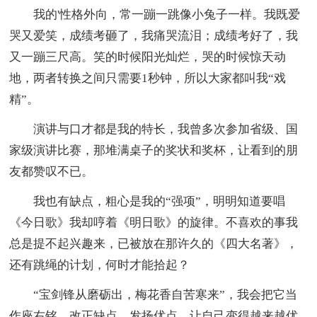
我的'性格外向，常一蹦一跳像小兔子一样。我既爱
哭又爱笑，成绩考砸了，我痛哭流泪；成绩考好了，我
又一蹦三尺高。笑的时候阳光灿烂，哭的时候惊天动
地，两者转换之间只需要1秒钟，所以大家都叫我“戏
精”。
演讲与口才都是我的特长，我曾多次参加省级、国
家级演讲比赛，那堆满桌子的奖状和奖杯，让看到的朋
友都赞叹不已。
我也有缺点，粗心是我的“强项”，明明知道要唱
《今日歌》我却哼着《明日歌》的旋律。不喜欢的事我
总是提不起兴趣来，已被放在那许久的《四大名著》，
还有跳绳的计划，何时才能拾起？
“宝剑锋从磨砺出，梅花香自苦寒来”，我会把它当
作座右铭，改正缺点，发扬优点，让自己变得越来越优