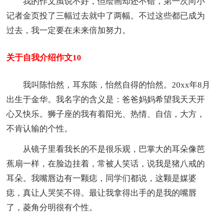
我的作文虽说不好，但绘画却还不错，第一次向小
记者金页投了三幅过去就中了两幅。不过这些都已成为
过去，我一定要在未来倍加努力。
关于自我介绍作文10
我叫陈怡然，耳东陈，怡然自得的怡然。20xx年8月
出生于金华。我名字的含义是：爸爸妈妈希望我天天开
心又快乐。狮子座的我有着阳光、热情、自信，大方，
不肯认输的个性。
从镜子里看我长的不是很乐观，巴掌大的耳朵像芭
蕉扇一样，在脸边挂着，常被人笑话，说我是猪八戒的
耳朵。我嘴唇边有一颗痣，同学们都说，这颗是媒婆
痣，真让人哭笑不得。最让我拿得出手的是我的嘴唇
了，菱角分明很有个性。