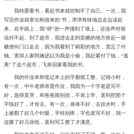
我特爱看书，看起书来就控制不了自己。一次，我
写完作业就拿出刚借来的`书，津津有味地边走边读起
来。在半路上，我“砰”的一声撞到了墙上，还连声对墙
说对不起。到了超市，我进去走到卖糖的地方拎起一袋
糖便向门口走去，因为我看到了精彩的地方，竟忘了付
钱。害得人家阿姨还以为我是小偷，我赶紧付了钱，“逃
离”了这个超市，飞奔回家看我的书。
我的作业本和笔记本上的字都很工整。记得小时，
有一次，中午老师布置作业，我因为一个字老是写不
好，急得直哭，和爸爸闹别扭，不肯上学。直到把那个
字练好了，才肯去。有一次，身体不好，去挂水时，手
上被戳了好几个针眼，手特别疼，字也老写不好，我一
连撕了好几张纸，直到写工整了才满意。