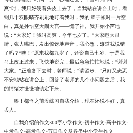
爽”时，我只好硬着头皮上去了，当我站在讲台上时，看
到几十双眼睛齐刷刷地盯着我时，我的'脑子顿时一片空
白，真是孙悟空大闹天宫――慌了神。我开始小声地
说：“大家好！我叫高爽，今年七岁了。”大家瞪大眼
睛，张大嘴巴，发出惊讶地声音，我心想，难道我说错
了吗？“噢！”原来我都九岁了，还说自己七岁。于是我
马上改正过来，飞快地说完，最后急急忙忙地说：“谢谢
大家。”正准备下去时，老师说：“请留步。”只好又忐忑
不安地站在讲台上，回答了老师的几个小问题之后，我
的情绪才慢慢地镇定下来。
唉！都怪之前没练习自我介绍，现在还说不好，真
丢人。
自我介绍的作文300字小学作文-初中作文-高中作文-
中考作文-高考作文-节日作文及各类中小学生作文