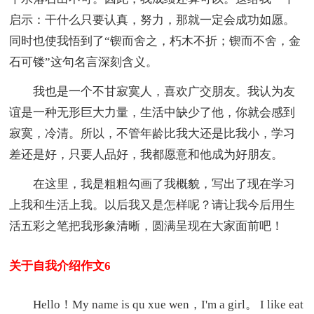
启示：干什么只要认真，努力，那就一定会成功如愿。
同时也使我悟到了“锲而舍之，朽木不折；锲而不舍，金
石可镂”这句名言深刻含义。
我也是一个不甘寂寞人，喜欢广交朋友。我认为友
谊是一种无形巨大力量，生活中缺少了他，你就会感到
寂寞，冷清。所以，不管年龄比我大还是比我小，学习
差还是好，只要人品好，我都愿意和他成为好朋友。
在这里，我是粗粗勾画了我概貌，写出了现在学习
上我和生活上我。以后我又是怎样呢？请让我今后用生
活五彩之笔把我形象清晰，圆满呈现在大家面前吧！
关于自我介绍作文6
Hello！My name is qu xue wen，I'm a girl。 I like eat