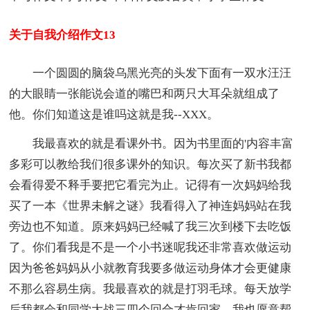
关于自我介绍作文13
一个圆圆的脑袋乌黑光亮的头发下面有一双水汪汪
的大眼睛一张能说会道的嘴巴和两只大耳朵就组成了
他。你们知道这是谁吗这就是我--XXX。
我最喜欢的就是看课外书。因为书里面的'内容丰富
多彩可以教给我们很多课外的知识。每次买了新书我都
会看得爱不释手要把它看完为止。记得有一次妈妈给我
买了一本《世界未解之谜》我看得入了神连妈妈站在我
旁边也不知道。原来妈妈已经喊了我三次到楼下去吃饭
了。你们看我是不是一个小书迷呢我还非常喜欢做运动
因为爸爸妈妈从小就教育我要多做运动身体才会更健康
不那么容易生病。我最喜欢的就是打羽毛球。每天放学
后我都会和同学大战三四个回合才肯回家。我也愿意帮