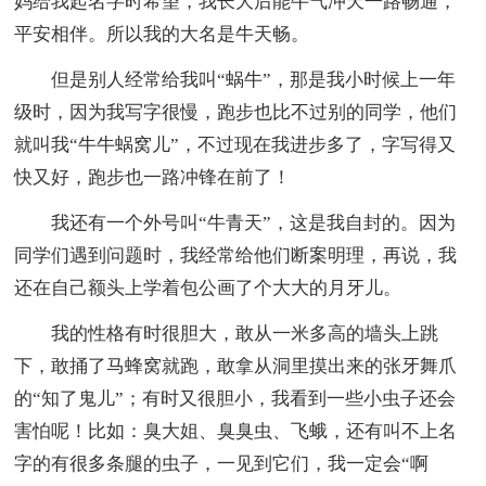
妈给我起名字时希望，我长大后能牛气冲天一路畅通，
平安相伴。所以我的大名是牛天畅。
但是别人经常给我叫“蜗牛”，那是我小时候上一年
级时，因为我写字很慢，跑步也比不过别的同学，他们
就叫我“牛牛蜗窝儿”，不过现在我进步多了，字写得又
快又好，跑步也一路冲锋在前了！
我还有一个外号叫“牛青天”，这是我自封的。因为
同学们遇到问题时，我经常给他们断案明理，再说，我
还在自己额头上学着包公画了个大大的月牙儿。
我的性格有时很胆大，敢从一米多高的墙头上跳
下，敢捅了马蜂窝就跑，敢拿从洞里摸出来的张牙舞爪
的“知了鬼儿”；有时又很胆小，我看到一些小虫子还会
害怕呢！比如：臭大姐、臭臭虫、飞蛾，还有叫不上名
字的有很多条腿的虫子，一见到它们，我一定会“啊