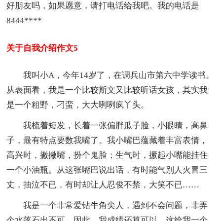
好朋友吗，如果愿意，请打电话给我吧。我的电话是
8444****
关于自我介绍作文5
我叫小A，今年14岁了，在调兵山市第六中学读书。
从表面看，我是一个比较斯文又比较听话女孩，其实我
是一个粗野，刁蛮，大大咧咧疯丫头。
我梳着短发，长着一张偏胖瓜子脸，小眼睛，高鼻
子，最有特点要数我嘴了。我小嘴巴蕴藏着丰富表情，
高兴时，撇撇嘴，扮个鬼脸；生气时，撅起小嘴能挂住
一个小油瓶。从这张嘴巴说出话，有时能气别人火冒三
丈，抽泣不已，有时却让人忍俊不禁，大笑不已……
我是一个非常爱钻牛角尖人，遇到不会问题，非弄
个水落石出不可。因此，我成绩还算可以。这给我一个