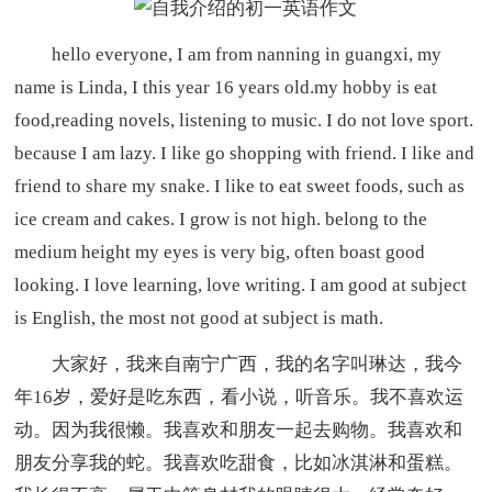
hello everyone, I am from nanning in guangxi, my
name is Linda, I this year 16 years old.my hobby is eat
food,reading novels, listening to music. I do not love sport.
because I am lazy. I like go shopping with friend. I like and
friend to share my snake. I like to eat sweet foods, such as
ice cream and cakes. I grow is not high. belong to the
medium height my eyes is very big, often boast good
looking. I love learning, love writing. I am good at subject
is English, the most not good at subject is math.
大家好，我来自南宁广西，我的名字叫琳达，我今
年16岁，爱好是吃东西，看小说，听音乐。我不喜欢运
动。因为我很懒。我喜欢和朋友一起去购物。我喜欢和
朋友分享我的蛇。我喜欢吃甜食，比如冰淇淋和蛋糕。