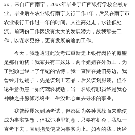
xx，来自广西南宁，20xx年毕业于广西银行学校金融专
业。毕业后在农业银行南宁支行工作1年，后又在南宁市
农业银行工作过一年的时间。人往高处走，水往低处
流。前两份工作因没有太大的发展潜力，故我辞去工
作，以谋求更好，更有发展前途的工作。
今天，我想通过此次考试重新走上银行岗位的愿望
是那样迫切！我家共有三姊妹，两个姐姐在外做工，为
了照顾已经上了年纪的怙恃，我一直留在她们身边。我
曾经开过铺子，先是谋划工艺品，后又谋划服装。但不
论生意做患上如何驾轻就熟，当一名银行职员终是我心
神驰之并愿倾尽终生一生没世心血去寻求的事业。
我曾经屡次到场考试，但都因为各种原故而未能使
成为事实胡想，但我违地里刻意，只要有机会，我就一
直考下去，直到抱负使成为事实为止。如今的我，历经