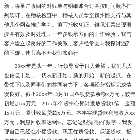
新，将单户收回的对账单与明细账合订并按时间顺序排
列装订，在稽核检查中，稽核人员拿至麟州路支行与其
他几个网点推广学习。填写托收凭证、银承汇票出现瑕
疵并有效及时处理，一年多银承方面的工作经验，我与
客户建立起良好的工作关系，客户经常会与我探讨遇到
的困难，使其离不开我们农商行。
20xx年是头一年，行领导寄予很大希望，我们几人
也信息十足，一切从新开始，新的开始，新的起点。在
带领下以及同事们的共同努力下，各项经营指标完成情
况良好。截止20xx年12月31日各项贷款余额x万元，较年
初增加xx万元。20xx年个贷中心累计发放贷款1笔，金额
1x万元，累计收回贷款x万元。本年实现贷款利息收入xx
万元，利息回收率达到%。忘记这些漂亮的`数字，我发
现自己已经在小额贷款、职工住房贷款、保证贷款、抵