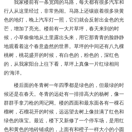
我家楼前有一条宽阔的马路，每天都有很多汽车和
行人从这里经过，非常热闹。马路上还镶嵌着很多块黄
色的地灯，晚上汽车灯一照，它们就会反射出金色的光
芒，增加了亮光。楼前有一大片草坪，春天来到的时
候，小草偷偷地从土里露出头来，用它那青青的脸静静
地观看着这个春意盎然的世界。草坪的中间还有八九棵
桃树，桃花盛开的时候，有白色的，粉色的，深红色
的，从我家阳台上往下看，草坪上真像一片红绿相间
的'海洋。
楼后面的冬青树一年四季都是绿色的，但最绿的时
候还是在春天。冬青的远处有一排排高大的杨树，像一
群群手拿刀枪的周记网。楼的西面和最东面各有一棵石
榴树，石榴花开的时候，远远望去树上像挂满了红色和
绿色的珠宝。最近，楼下又新修了一个停车场，是用红
色和黄色的地砖铺成的，上面有和橙子一样大小的小圆