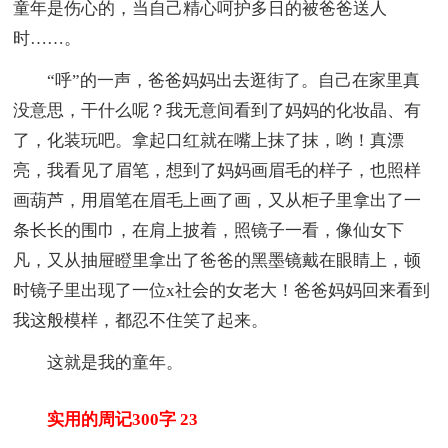
童年是伤心的，当自己精心呵护多日的被爸爸送人
时……。
“呼”的一声，爸爸妈妈出去逛街了。自己在家里真
没意思，干什么呢？我无意间看到了妈妈的化妆晶、有
了，化装玩吧。拿起口红就在嘴上抹了抹，哟！真漂
亮，我看见了眉笔，想到了妈妈画眉毛的样子，也照样
画葫芦，用眉笔在眉毛上画了画，又从柜子里拿出了一
条长长的围巾，在肩上披着，照镜子一看，像仙女下
凡，又从抽屉瞪里拿出了爸爸的黑墨镜戴在眼睛上，顿
时镜子里出现了一位x社会的女老大！爸爸妈妈回来看到
我这般模样，都忍不住笑了起来。
这就是我的童年。
实用的周记300字 23