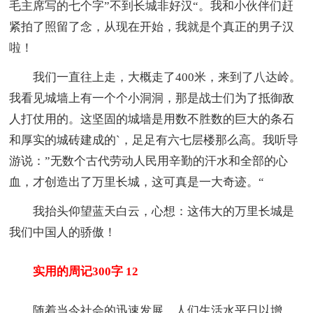
毛主席写的七个字”不到长城非好汉“。我和小伙伴们赶
紧拍了照留了念，从现在开始，我就是个真正的男子汉
啦！
我们一直往上走，大概走了400米，来到了八达岭。
我看见城墙上有一个个小洞洞，那是战士们为了抵御敌
人打仗用的。这坚固的城墙是用数不胜数的巨大的条石
和厚实的城砖建成的`，足足有六七层楼那么高。我听导
游说：”无数个古代劳动人民用辛勤的汗水和全部的心
血，才创造出了万里长城，这可真是一大奇迹。“
我抬头仰望蓝天白云，心想：这伟大的万里长城是
我们中国人的骄傲！
实用的周记300字 12
随着当今社会的迅速发展，人们生活水平日以增