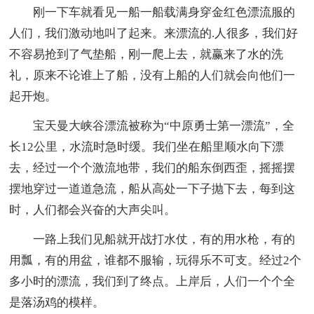
刚一下车就看见一船一船载满身穿金红色漂流服的
人们，我们激动地叫了起来。来漂流的.人很多，我们好
不容易抢到了气垫船，刚一爬上去，就赢来了水的洗
礼，原来不论谁上了船，没有上船的人们就会向他们一
起开炮。
宝天曼大峡谷漂流被称为“中原勇士第一漂流”，全
长12公里，水流时急时缓。我们坐在船里顺水向下漂
去，经过一个个激流地带，我们的船东倒西歪，摇摇摆
摆地穿过一道道急流，船从高处一下子抛下去，每到这
时，人们都会兴奋的大声尖叫。
一路上我们见船就开战打水仗，有的用水枪，有的
用瓢，有的用盆，谁都不服输，玩得乐不可支。经过2个
多小时的漂流，我们到了终点。上岸后，人们一个个全
是落汤鸡的模样。