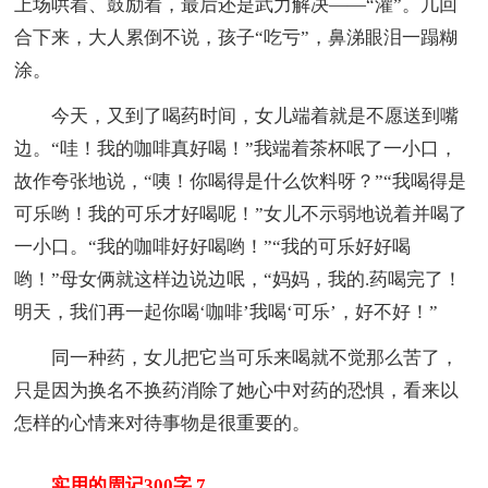
上场哄着、鼓励着，最后还是武力解决——“灌”。几回
合下来，大人累倒不说，孩子“吃亏”，鼻涕眼泪一蹋糊
涂。
今天，又到了喝药时间，女儿端着就是不愿送到嘴
边。“哇！我的咖啡真好喝！”我端着茶杯呡了一小口，
故作夸张地说，“咦！你喝得是什么饮料呀？”“我喝得是
可乐哟！我的可乐才好喝呢！”女儿不示弱地说着并喝了
一小口。“我的咖啡好好喝哟！”“我的可乐好好喝
哟！”母女俩就这样边说边呡，“妈妈，我的.药喝完了！
明天，我们再一起你喝‘咖啡’我喝‘可乐’，好不好！”
同一种药，女儿把它当可乐来喝就不觉那么苦了，
只是因为换名不换药消除了她心中对药的恐惧，看来以
怎样的心情来对待事物是很重要的。
实用的周记300字 7