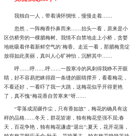
我独自一人，带着满怀惆怅，慢慢走着……
忽然，一阵梅香扑鼻而来……抬头一看，原来是小
区仿桥旁的一棵腊梅树。我情不自禁地走上小桥，贪婪
地吮吸着伴着新鲜空气的`梅香。走近一看，那腊梅竟绽
放得如此美丽，真叫人心旷神怡，沉醉其中……
呼……呼……呼……一股寒冷的风刺得我睁不开眼
睛，好不容易把眯得跟一条缝的眼睛撑开，看看梅花，
不看还好，一看吓了我一大跳，这梅花似乎开得更艳
了，真不愧“梅花香自苦寒来”呀……
“零落成泥碾作尘，只有香如故”，梅花的确具有这
样的品格……冬天，群花皆谢，独有梅花坚强不屈;春
天，百花争艳，独有梅花谦虚“退出”;夏天，花开花落，