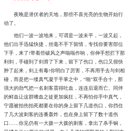
夜晚是潜伏者的天地，那些不喜光亮的生物开始行
动了。
他们一波一波地来，可谓是一波未平，一波又起，
他们出手迅猛快捷，丝毫不手下留情，专找你要害部位
下手，来了!带着些破风之声嗡嗡作响，你伸手想拦下那
利剑，手碰到了剑滑了下来，留下了伤口，伤口又很快
肿了起来，剑上有毒!你明白了厉害，不再用手去与剑相
碰，而是把一缕真气凝于手掌之中，“啪”双手合十，那
强大的劲气把一名刺客震得吐血，连连后退而亡。同伴
的鲜血让这群嗜血之徒更加疯狂，不再怕你手中真气，
宁愿被拍伤拍死都要在你的身上留下几道伤口，你挡住
了几大波刺客的连番轰炸，也在身上留下了数十道伤
口……你见仍有一大拨一大拨的刺客，拿出了杀手锏，