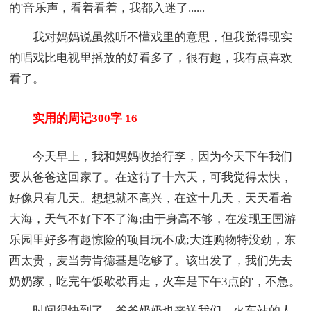
的'音乐声，看着看着，我都入迷了......
我对妈妈说虽然听不懂戏里的意思，但我觉得现实
的唱戏比电视里播放的好看多了，很有趣，我有点喜欢
看了。
实用的周记300字 16
今天早上，我和妈妈收拾行李，因为今天下午我们
要从爸爸这回家了。在这待了十六天，可我觉得太快，
好像只有几天。想想就不高兴，在这十几天，天天看着
大海，天气不好下不了海;由于身高不够，在发现王国游
乐园里好多有趣惊险的项目玩不成;大连购物特没劲，东
西太贵，麦当劳肯德基是吃够了。该出发了，我们先去
奶奶家，吃完午饭歇歇再走，火车是下午3点的'，不急。
时间很快到了，爷爷奶奶也来送我们。火车站的人