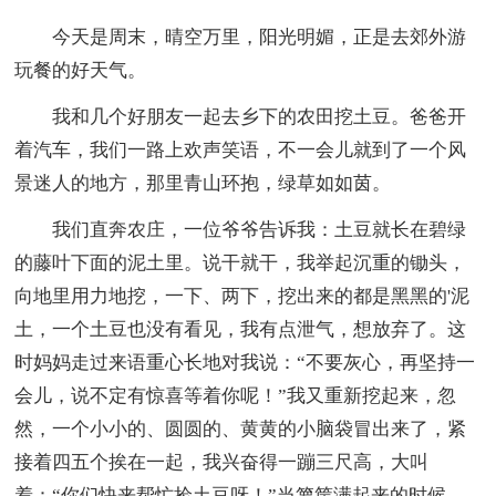
今天是周末，晴空万里，阳光明媚，正是去郊外游
玩餐的好天气。
我和几个好朋友一起去乡下的农田挖土豆。爸爸开
着汽车，我们一路上欢声笑语，不一会儿就到了一个风
景迷人的地方，那里青山环抱，绿草如如茵。
我们直奔农庄，一位爷爷告诉我：土豆就长在碧绿
的藤叶下面的泥土里。说干就干，我举起沉重的锄头，
向地里用力地挖，一下、两下，挖出来的都是黑黑的'泥
土，一个土豆也没有看见，我有点泄气，想放弃了。这
时妈妈走过来语重心长地对我说：“不要灰心，再坚持一
会儿，说不定有惊喜等着你呢！”我又重新挖起来，忽
然，一个小小的、圆圆的、黄黄的小脑袋冒出来了，紧
接着四五个挨在一起，我兴奋得一蹦三尺高，大叫
着：“你们快来帮忙捡土豆呀！”当箩筐满起来的时候，