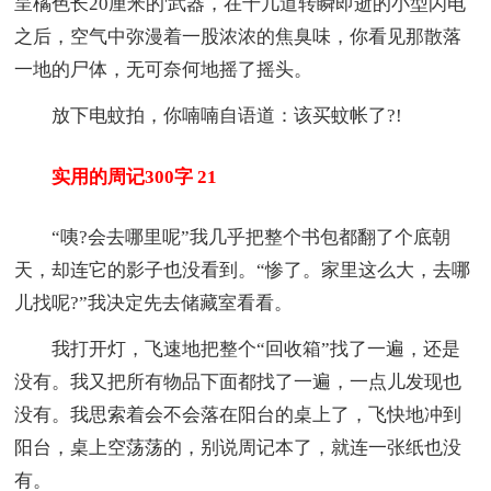
呈橘色长20厘米的'武器，在十几道转瞬即逝的小型闪电
之后，空气中弥漫着一股浓浓的焦臭味，你看见那散落
一地的尸体，无可奈何地摇了摇头。
放下电蚊拍，你喃喃自语道：该买蚊帐了?!
实用的周记300字 21
“咦?会去哪里呢”我几乎把整个书包都翻了个底朝
天，却连它的影子也没看到。“惨了。家里这么大，去哪
儿找呢?”我决定先去储藏室看看。
我打开灯，飞速地把整个“回收箱”找了一遍，还是
没有。我又把所有物品下面都找了一遍，一点儿发现也
没有。我思索着会不会落在阳台的桌上了，飞快地冲到
阳台，桌上空荡荡的，别说周记本了，就连一张纸也没
有。