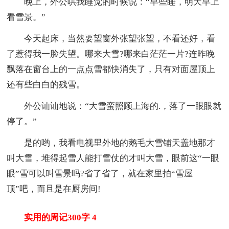
晚上，外公哄我睡觉的时候说：“早些睡，明天早上
看雪景。”
今天起床，当然要望窗外张望张望，不看还好，看
了惹得我一脸失望。哪来大雪?哪来白茫茫一片?连昨晚
飘落在窗台上的一点点雪都快消失了，只有对面屋顶上
还有些白白的残雪。
外公讪讪地说：“大雪蛮照顾上海的.，落了一眼眼就
停了。”
是的哟，我看电视里外地的鹅毛大雪铺天盖地那才
叫大雪，堆得起雪人能打雪仗的才叫大雪，眼前这“一眼
眼”雪可以叫雪景吗?省了省了，就在家里拍“雪屋
顶”吧，而且是在厨房间!
实用的周记300字 4