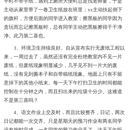
平时不带手纸，遇到上厕所大便时总是找老师要，于是
主动从家里带了一卷卫生纸放在班里；xx主动扶起倒下
的旗杆，方便后面的同学进入教室；擦黑板的同学因为
贪玩而忘记擦黑板时，总有同学主动把黑板擦得干干净
净。此乃第二喜也。
3、环境卫生持续良好。自从宣布实行无废纸工程以
来，一周过去了，虽然还没有完全杜绝教室内不见一片
废纸，但废纸现象明显减少，几乎见不到一片大的废
纸，没有见到撕本子和自带稿纸现象。地面上只有不留
意掉下的其他小纸末。每一天下午打扫卫生的时间都能
控制在十分钟之内，而且扫出来的垃圾十分少。这难道
不是第三喜吗？
4、语文作业上交及时，而且比较整齐，日记，两次
日记都能一次交齐。只是星期天的预习作业有两名同学
没有按时完成，一名同学的预习作业丢了。这天下午听